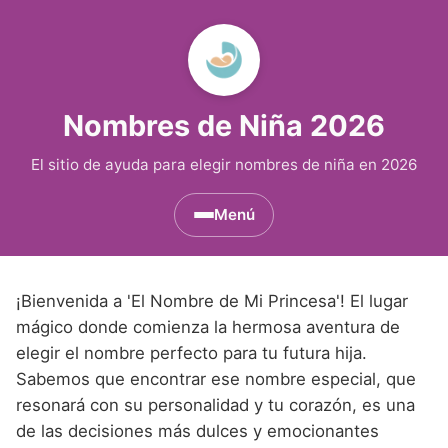
Nombres de Niña 2026
El sitio de ayuda para elegir nombres de niña en 2026
Menú
Nombres de Niña por Inicial
▾
¡Bienvenida a 'El Nombre de Mi Princesa'! El lugar
Nombres de Niña que empiezan por A
Nombres de Niña Históricos
▾
mágico donde comienza la hermosa aventura de
elegir el nombre perfecto para tu futura hija.
Nombres de Niña que empiezan por B
Nombres de Niña de Origen Biblico
Nombres de Niña Extranjeros
▾
Sabemos que encontrar ese nombre especial, que
Nombres de Niña que empiezan por C
Nombres de Niña Celtas
resonará con su personalidad y tu corazón, es una
Nombres de Niña Alemanes
Nombres de Regiones de España
▾
de las decisiones más dulces y emocionantes
Nombres de Niña que empiezan por D
Nombres de Niña Egipcios
Nombres de Niña Americanos