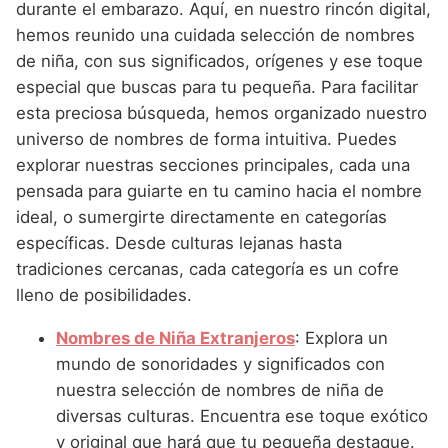
Nombres de Niña Andaluces
Buscar
durante el embarazo. Aquí, en nuestro rincón digital,
Nombres de Niña que empiezan por E
Nombres de Niña Griegos
hemos reunido una cuidada selección de nombres
Nombres de Niña Chinos
Nombres de Niña Aragoneses
de niña, con sus significados, orígenes y ese toque
Nombres de Niña que empiezan por F
Nombres de Niña Mitológicos
Nombres de Niña Franceses
Nombres de Niña Asturianos
especial que buscas para tu pequeña. Para facilitar
Nombres de Niña que empiezan por G
Nombres de Niña Romanos
esta preciosa búsqueda, hemos organizado nuestro
Nombres de Niña Hispanoamericanos
Nombres de Niña Baleares
universo de nombres de forma intuitiva. Puedes
Nombres de Niña que empiezan por H
Nombres de Niña Vikingos
Nombres de Niña Ingleses
Nombres de Niña Canarios
explorar nuestras secciones principales, cada una
Nombres de Niña que empiezan por I
pensada para guiarte en tu camino hacia el nombre
Nombres de Niña Italianos
Nombres de Niña Cantabros
ideal, o sumergirte directamente en categorías
Nombres de Niña que empiezan por J
Nombres de Niña Japoneses
Nombres de Niña Castellanos
específicas. Desde culturas lejanas hasta
Nombres de Niña que empiezan por K
tradiciones cercanas, cada categoría es un cofre
Nombres de Niña Judios
Nombres de Niña Catalanes
lleno de posibilidades.
Nombres de Niña que empiezan por L
Nombres de Niña Marroquies
Nombres de Niña Extremeños
Nombres de Niña Extranjeros
: Explora un
Nombres de Niña que empiezan por M
Nombres de Niña Portugueses
Nombres de Niña Gallegos
mundo de sonoridades y significados con
Nombres de Niña que empiezan por N
Nombres de Niña Rumanos
nuestra selección de nombres de niña de
Nombres de Niña Madrileños
diversas culturas. Encuentra ese toque exótico
Nombres de Niña que empiezan por O
Nombres de Niña Rusos
Nombres de Niña Murcianos
y original que hará que tu pequeña destaque.