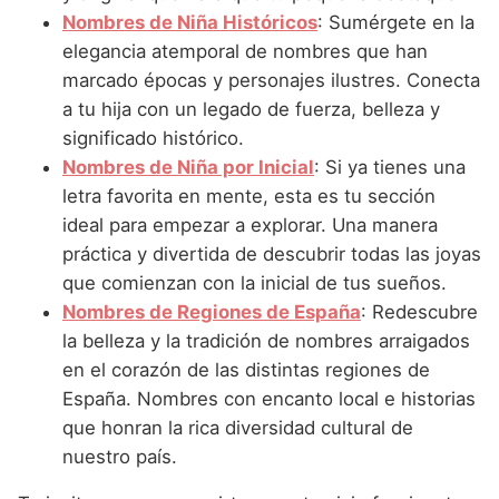
Nombres de Niña que empiezan por P
Nombres de Niña Suecos
Nombres de Niña Históricos
: Sumérgete en la
Nombres de Niña Navarros
elegancia atemporal de nombres que han
Nombres de Niña que empiezan por Q
Nombres de Niña Riojanos
marcado épocas y personajes ilustres. Conecta
Nombres de Niña que empiezan por R
a tu hija con un legado de fuerza, belleza y
Nombres de Niña Valencianos
significado histórico.
Nombres de Niña que empiezan por S
Nombres de Niña Vascos
Nombres de Niña por Inicial
: Si ya tienes una
Nombres de Niña que empiezan por T
letra favorita en mente, esta es tu sección
ideal para empezar a explorar. Una manera
Nombres de Niña que empiezan por U
práctica y divertida de descubrir todas las joyas
Nombres de Niña que empiezan por V
que comienzan con la inicial de tus sueños.
Nombres de Regiones de España
: Redescubre
Nombres de Niña que empiezan por W
la belleza y la tradición de nombres arraigados
Nombres de Niña que empiezan por X
en el corazón de las distintas regiones de
España. Nombres con encanto local e historias
Nombres de Niña que empiezan por Y
que honran la rica diversidad cultural de
Nombres de Niña que empiezan por Z
nuestro país.