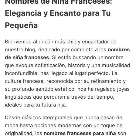
Nombres de Niña Franceses:
Nombres de Niña Andaluces
Buscar
Nombres de Niña que empiezan por E
Nombres de Niña Griegos
Nombres de Niña Chinos
Elegancia y Encanto para Tu
Nombres de Niña Aragoneses
Nombres de Niña que empiezan por F
Nombres de Niña Mitológicos
Nombres de Niña Franceses
Pequeña
Nombres de Niña Asturianos
Nombres de Niña que empiezan por G
Nombres de Niña Romanos
Nombres de Niña Hispanoamericanos
Nombres de Niña Baleares
Bienvenido al rincón más chic y encantador de
Nombres de Niña que empiezan por H
Nombres de Niña Vikingos
Nombres de Niña Ingleses
Nombres de Niña Canarios
nuestro blog, dedicado por completo a los
nombres
Nombres de Niña que empiezan por I
de niña franceses
. Si estás buscando un nombre
Nombres de Niña Italianos
Nombres de Niña Cantabros
que evoque sofisticación, historia y una musicalidad
Nombres de Niña que empiezan por J
Nombres de Niña Japoneses
Nombres de Niña Castellanos
inconfundible, has llegado al lugar perfecto. La
Nombres de Niña que empiezan por K
cultura francesa, reconocida por su refinamiento y
Nombres de Niña Judios
Nombres de Niña Catalanes
su profundo sentido estético, nos ha regalado joyas
Nombres de Niña que empiezan por L
Nombres de Niña Marroquies
Nombres de Niña Extremeños
lingüísticas que perduran a través del tiempo,
Nombres de Niña que empiezan por M
ideales para tu futura hija.
Nombres de Niña Portugueses
Nombres de Niña Gallegos
Nombres de Niña que empiezan por N
Nombres de Niña Rumanos
Desde clásicos atemporales que nunca pasan de
Nombres de Niña Madrileños
moda hasta opciones modernas con un toque de
Nombres de Niña que empiezan por O
Nombres de Niña Rusos
Nombres de Niña Murcianos
originalidad, los
nombres franceses para niña
son