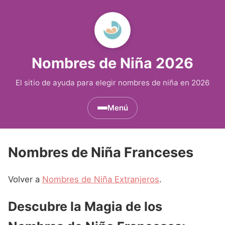
Nombres de Niña 2026
El sitio de ayuda para elegir nombres de niña en 2026
Menú
Nombres de Niña por Inicial
▾
Nombres de Niña Franceses
Nombres de Niña que empiezan por A
Nombres de Niña Históricos
▾
Volver a
Nombres de Niña Extranjeros
.
Nombres de Niña que empiezan por B
Nombres de Niña de Origen Biblico
Nombres de Niña Extranjeros
▾
Nombres de Niña que empiezan por C
Nombres de Niña Celtas
Descubre la Magia de los
Nombres de Niña Alemanes
Nombres de Regiones de España
▾
Nombres de Niña que empiezan por D
Nombres de Niña Egipcios
Nombres de Niña Americanos