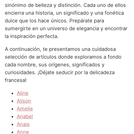
Nombres de Niña que empiezan por P
Nombres de Niña Suecos
sinónimo de belleza y distinción. Cada uno de ellos
Nombres de Niña Navarros
encierra una historia, un significado y una fonética
Nombres de Niña que empiezan por Q
Nombres de Niña Riojanos
dulce que los hace únicos. Prepárate para
Nombres de Niña que empiezan por R
sumergirte en un universo de elegancia y encontrar
Nombres de Niña Valencianos
la inspiración perfecta.
Nombres de Niña que empiezan por S
Nombres de Niña Vascos
A continuación, te presentamos una cuidadosa
Nombres de Niña que empiezan por T
selección de artículos donde exploramos a fondo
Nombres de Niña que empiezan por U
cada nombre, sus orígenes, significados y
curiosidades. ¡Déjate seducir por la delicadeza
Nombres de Niña que empiezan por V
francesa!
Nombres de Niña que empiezan por W
Aline
Nombres de Niña que empiezan por X
Alison
Nombres de Niña que empiezan por Y
Amelie
Anabel
Nombres de Niña que empiezan por Z
Anais
Anne