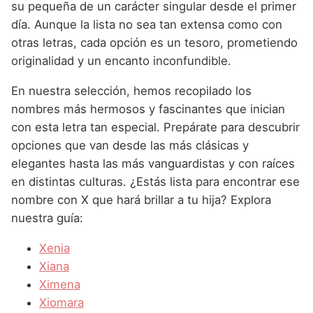
Nombres de Niña que empiezan por P
su pequeña de un carácter singular desde el primer
Nombres de Niña Suecos
Nombres de Niña Navarros
día. Aunque la lista no sea tan extensa como con
Nombres de Niña que empiezan por Q
Nombres de Niña Riojanos
otras letras, cada opción es un tesoro, prometiendo
Nombres de Niña que empiezan por R
originalidad y un encanto inconfundible.
Nombres de Niña Valencianos
Nombres de Niña que empiezan por S
En nuestra selección, hemos recopilado los
Nombres de Niña Vascos
nombres más hermosos y fascinantes que inician
Nombres de Niña que empiezan por T
con esta letra tan especial. Prepárate para descubrir
Nombres de Niña que empiezan por U
opciones que van desde las más clásicas y
elegantes hasta las más vanguardistas y con raíces
Nombres de Niña que empiezan por V
en distintas culturas. ¿Estás lista para encontrar ese
Nombres de Niña que empiezan por W
nombre con X que hará brillar a tu hija? Explora
nuestra guía:
Nombres de Niña que empiezan por X
Xenia
Nombres de Niña que empiezan por Y
Xiana
Nombres de Niña que empiezan por Z
Ximena
Xiomara