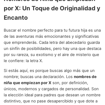
Nombres de Niña Andaluces
Buscar
Nombres de Niña que empiezan por E
por X: Un Toque de Originalidad y
Nombres de Niña Griegos
Nombres de Niña Chinos
Nombres de Niña Aragoneses
Nombres de Niña que empiezan por F
Encanto
Nombres de Niña Mitológicos
Nombres de Niña Franceses
Nombres de Niña Asturianos
Nombres de Niña que empiezan por G
Nombres de Niña Romanos
Nombres de Niña Hispanoamericanos
Nombres de Niña Baleares
Buscar el nombre perfecto para tu futura hija es una
Nombres de Niña que empiezan por H
Nombres de Niña Vikingos
Nombres de Niña Ingleses
de las aventuras más emocionantes y significativas
Nombres de Niña Canarios
que emprenderás. Cada letra del abecedario guarda
Nombres de Niña que empiezan por I
Nombres de Niña Italianos
Nombres de Niña Cantabros
un sinfín de posibilidades, pero hay una que destaca
Nombres de Niña que empiezan por J
Nombres de Niña Japoneses
por su rareza, su exotismo y el aire de misterio que
Nombres de Niña Castellanos
le confiere: la letra X.
Nombres de Niña que empiezan por K
Nombres de Niña Judios
Nombres de Niña Catalanes
Nombres de Niña que empiezan por L
Si estás aquí, es porque buscas algo más que un
Nombres de Niña Marroquies
Nombres de Niña Extremeños
nombre; buscas una declaración. Los
nombres de
Nombres de Niña que empiezan por M
Nombres de Niña Portugueses
Nombres de Niña Gallegos
niña que empiezan por X
son, por definición,
Nombres de Niña que empiezan por N
únicos, modernos y cargados de personalidad. Son
Nombres de Niña Rumanos
Nombres de Niña Madrileños
la elección ideal para padres que desean un nombre
Nombres de Niña que empiezan por O
Nombres de Niña Rusos
Nombres de Niña Murcianos
distintivo, que no pase desapercibido y que dote a