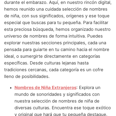
Nombres de Niña Andaluces
Buscar
durante el embarazo. Aquí, en nuestro rincón digital,
Nombres de Niña que empiezan por E
Nombres de Niña Griegos
hemos reunido una cuidada selección de nombres
Nombres de Niña Chinos
Nombres de Niña Aragoneses
de niña, con sus significados, orígenes y ese toque
Nombres de Niña que empiezan por F
Nombres de Niña Mitológicos
Nombres de Niña Franceses
Nombres de Niña Asturianos
especial que buscas para tu pequeña. Para facilitar
Nombres de Niña que empiezan por G
Nombres de Niña Romanos
esta preciosa búsqueda, hemos organizado nuestro
Nombres de Niña Hispanoamericanos
Nombres de Niña Baleares
universo de nombres de forma intuitiva. Puedes
Nombres de Niña que empiezan por H
Nombres de Niña Vikingos
Nombres de Niña Ingleses
Nombres de Niña Canarios
explorar nuestras secciones principales, cada una
Nombres de Niña que empiezan por I
pensada para guiarte en tu camino hacia el nombre
Nombres de Niña Italianos
Nombres de Niña Cantabros
ideal, o sumergirte directamente en categorías
Nombres de Niña que empiezan por J
Nombres de Niña Japoneses
Nombres de Niña Castellanos
específicas. Desde culturas lejanas hasta
Nombres de Niña que empiezan por K
tradiciones cercanas, cada categoría es un cofre
Nombres de Niña Judios
Nombres de Niña Catalanes
lleno de posibilidades.
Nombres de Niña que empiezan por L
Nombres de Niña Marroquies
Nombres de Niña Extremeños
Nombres de Niña Extranjeros
: Explora un
Nombres de Niña que empiezan por M
Nombres de Niña Portugueses
Nombres de Niña Gallegos
mundo de sonoridades y significados con
Nombres de Niña que empiezan por N
Nombres de Niña Rumanos
nuestra selección de nombres de niña de
Nombres de Niña Madrileños
diversas culturas. Encuentra ese toque exótico
Nombres de Niña que empiezan por O
Nombres de Niña Rusos
Nombres de Niña Murcianos
y original que hará que tu pequeña destaque.