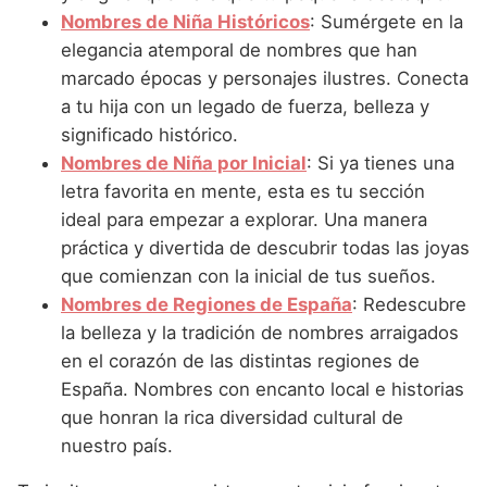
Nombres de Niña que empiezan por P
Nombres de Niña Suecos
Nombres de Niña Históricos
: Sumérgete en la
Nombres de Niña Navarros
elegancia atemporal de nombres que han
Nombres de Niña que empiezan por Q
Nombres de Niña Riojanos
marcado épocas y personajes ilustres. Conecta
Nombres de Niña que empiezan por R
a tu hija con un legado de fuerza, belleza y
Nombres de Niña Valencianos
significado histórico.
Nombres de Niña que empiezan por S
Nombres de Niña Vascos
Nombres de Niña por Inicial
: Si ya tienes una
Nombres de Niña que empiezan por T
letra favorita en mente, esta es tu sección
ideal para empezar a explorar. Una manera
Nombres de Niña que empiezan por U
práctica y divertida de descubrir todas las joyas
Nombres de Niña que empiezan por V
que comienzan con la inicial de tus sueños.
Nombres de Regiones de España
: Redescubre
Nombres de Niña que empiezan por W
la belleza y la tradición de nombres arraigados
Nombres de Niña que empiezan por X
en el corazón de las distintas regiones de
España. Nombres con encanto local e historias
Nombres de Niña que empiezan por Y
que honran la rica diversidad cultural de
Nombres de Niña que empiezan por Z
nuestro país.