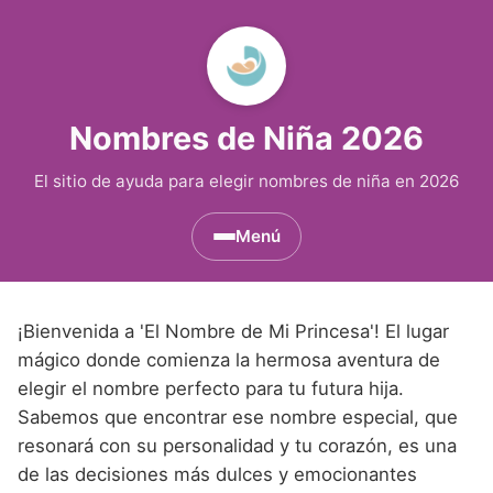
Nombres de Niña 2026
El sitio de ayuda para elegir nombres de niña en 2026
Menú
Nombres de Niña por Inicial
▾
¡Bienvenida a 'El Nombre de Mi Princesa'! El lugar
Nombres de Niña que empiezan por A
Nombres de Niña Históricos
▾
mágico donde comienza la hermosa aventura de
elegir el nombre perfecto para tu futura hija.
Nombres de Niña que empiezan por B
Nombres de Niña de Origen Biblico
Nombres de Niña Extranjeros
▾
Sabemos que encontrar ese nombre especial, que
Nombres de Niña que empiezan por C
Nombres de Niña Celtas
resonará con su personalidad y tu corazón, es una
Nombres de Niña Alemanes
Nombres de Regiones de España
▾
de las decisiones más dulces y emocionantes
Nombres de Niña que empiezan por D
Nombres de Niña Egipcios
Nombres de Niña Americanos