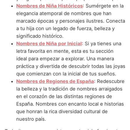
Nombres de Niña que empiezan por P
Nombres de Niña Suecos
Nombres de Niña Históricos
: Sumérgete en la
Nombres de Niña Navarros
elegancia atemporal de nombres que han
Nombres de Niña que empiezan por Q
Nombres de Niña Riojanos
marcado épocas y personajes ilustres. Conecta
Nombres de Niña que empiezan por R
a tu hija con un legado de fuerza, belleza y
Nombres de Niña Valencianos
significado histórico.
Nombres de Niña que empiezan por S
Nombres de Niña Vascos
Nombres de Niña por Inicial
: Si ya tienes una
Nombres de Niña que empiezan por T
letra favorita en mente, esta es tu sección
ideal para empezar a explorar. Una manera
Nombres de Niña que empiezan por U
práctica y divertida de descubrir todas las joyas
Nombres de Niña que empiezan por V
que comienzan con la inicial de tus sueños.
Nombres de Regiones de España
: Redescubre
Nombres de Niña que empiezan por W
la belleza y la tradición de nombres arraigados
Nombres de Niña que empiezan por X
en el corazón de las distintas regiones de
España. Nombres con encanto local e historias
Nombres de Niña que empiezan por Y
que honran la rica diversidad cultural de
Nombres de Niña que empiezan por Z
nuestro país.