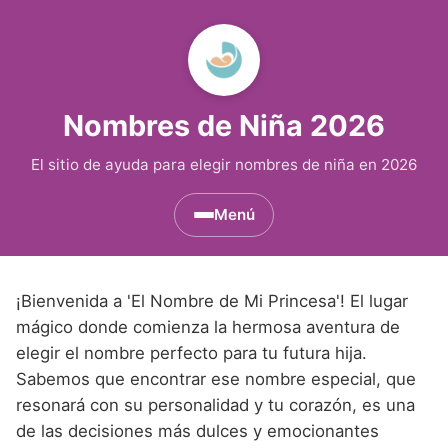
Nombres de Niña 2026
El sitio de ayuda para elegir nombres de niña en 2026
Menú
Nombres de Niña por Inicial
▾
¡Bienvenida a 'El Nombre de Mi Princesa'! El lugar
Nombres de Niña que empiezan por A
Nombres de Niña Históricos
▾
mágico donde comienza la hermosa aventura de
elegir el nombre perfecto para tu futura hija.
Nombres de Niña que empiezan por B
Nombres de Niña de Origen Biblico
Nombres de Niña Extranjeros
▾
Sabemos que encontrar ese nombre especial, que
Nombres de Niña que empiezan por C
Nombres de Niña Celtas
resonará con su personalidad y tu corazón, es una
Nombres de Niña Alemanes
Nombres de Regiones de España
▾
de las decisiones más dulces y emocionantes
Nombres de Niña que empiezan por D
Nombres de Niña Egipcios
Nombres de Niña Americanos