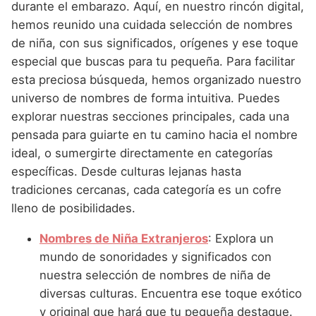
Nombres de Niña Andaluces
Buscar
durante el embarazo. Aquí, en nuestro rincón digital,
Nombres de Niña que empiezan por E
Nombres de Niña Griegos
hemos reunido una cuidada selección de nombres
Nombres de Niña Chinos
Nombres de Niña Aragoneses
de niña, con sus significados, orígenes y ese toque
Nombres de Niña que empiezan por F
Nombres de Niña Mitológicos
Nombres de Niña Franceses
Nombres de Niña Asturianos
especial que buscas para tu pequeña. Para facilitar
Nombres de Niña que empiezan por G
Nombres de Niña Romanos
esta preciosa búsqueda, hemos organizado nuestro
Nombres de Niña Hispanoamericanos
Nombres de Niña Baleares
universo de nombres de forma intuitiva. Puedes
Nombres de Niña que empiezan por H
Nombres de Niña Vikingos
Nombres de Niña Ingleses
Nombres de Niña Canarios
explorar nuestras secciones principales, cada una
Nombres de Niña que empiezan por I
pensada para guiarte en tu camino hacia el nombre
Nombres de Niña Italianos
Nombres de Niña Cantabros
ideal, o sumergirte directamente en categorías
Nombres de Niña que empiezan por J
Nombres de Niña Japoneses
Nombres de Niña Castellanos
específicas. Desde culturas lejanas hasta
Nombres de Niña que empiezan por K
tradiciones cercanas, cada categoría es un cofre
Nombres de Niña Judios
Nombres de Niña Catalanes
lleno de posibilidades.
Nombres de Niña que empiezan por L
Nombres de Niña Marroquies
Nombres de Niña Extremeños
Nombres de Niña Extranjeros
: Explora un
Nombres de Niña que empiezan por M
Nombres de Niña Portugueses
Nombres de Niña Gallegos
mundo de sonoridades y significados con
Nombres de Niña que empiezan por N
Nombres de Niña Rumanos
nuestra selección de nombres de niña de
Nombres de Niña Madrileños
diversas culturas. Encuentra ese toque exótico
Nombres de Niña que empiezan por O
Nombres de Niña Rusos
Nombres de Niña Murcianos
y original que hará que tu pequeña destaque.