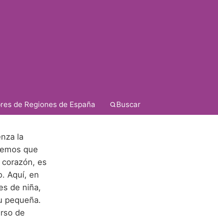
res de Regiones de España
Buscar
nza la
abemos que
 corazón, es
. Aquí, en
es de niña,
tu pequeña.
erso de