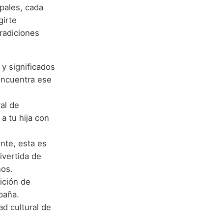
pales, cada
girte
radiciones
y significados
Encuentra ese
al de
a tu hija con
ente, esta es
ivertida de
ños.
dición de
paña.
ad cultural de