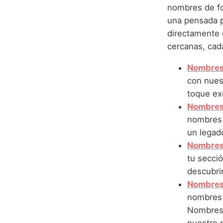
nombres de fo
una pensada p
directamente e
cercanas, cada
Nombres 
con nues
toque ex
Nombres 
nombres 
un legado
Nombres 
tu secció
descubrir
Nombres
nombres 
Nombres c
nuestro p