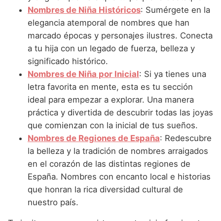
Nombres de Niña que empiezan por P
Nombres de Niña Suecos
Nombres de Niña Históricos
: Sumérgete en la
Nombres de Niña Navarros
elegancia atemporal de nombres que han
Nombres de Niña que empiezan por Q
Nombres de Niña Riojanos
marcado épocas y personajes ilustres. Conecta
Nombres de Niña que empiezan por R
a tu hija con un legado de fuerza, belleza y
Nombres de Niña Valencianos
significado histórico.
Nombres de Niña que empiezan por S
Nombres de Niña Vascos
Nombres de Niña por Inicial
: Si ya tienes una
Nombres de Niña que empiezan por T
letra favorita en mente, esta es tu sección
ideal para empezar a explorar. Una manera
Nombres de Niña que empiezan por U
práctica y divertida de descubrir todas las joyas
Nombres de Niña que empiezan por V
que comienzan con la inicial de tus sueños.
Nombres de Regiones de España
: Redescubre
Nombres de Niña que empiezan por W
la belleza y la tradición de nombres arraigados
Nombres de Niña que empiezan por X
en el corazón de las distintas regiones de
España. Nombres con encanto local e historias
Nombres de Niña que empiezan por Y
que honran la rica diversidad cultural de
Nombres de Niña que empiezan por Z
nuestro país.