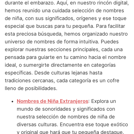
Nombres de Niña Andaluces
Buscar
durante el embarazo. Aquí, en nuestro rincón digital,
Nombres de Niña que empiezan por E
Nombres de Niña Griegos
hemos reunido una cuidada selección de nombres
Nombres de Niña Chinos
Nombres de Niña Aragoneses
de niña, con sus significados, orígenes y ese toque
Nombres de Niña que empiezan por F
Nombres de Niña Mitológicos
Nombres de Niña Franceses
Nombres de Niña Asturianos
especial que buscas para tu pequeña. Para facilitar
Nombres de Niña que empiezan por G
Nombres de Niña Romanos
esta preciosa búsqueda, hemos organizado nuestro
Nombres de Niña Hispanoamericanos
Nombres de Niña Baleares
universo de nombres de forma intuitiva. Puedes
Nombres de Niña que empiezan por H
Nombres de Niña Vikingos
Nombres de Niña Ingleses
Nombres de Niña Canarios
explorar nuestras secciones principales, cada una
Nombres de Niña que empiezan por I
pensada para guiarte en tu camino hacia el nombre
Nombres de Niña Italianos
Nombres de Niña Cantabros
ideal, o sumergirte directamente en categorías
Nombres de Niña que empiezan por J
Nombres de Niña Japoneses
Nombres de Niña Castellanos
específicas. Desde culturas lejanas hasta
Nombres de Niña que empiezan por K
tradiciones cercanas, cada categoría es un cofre
Nombres de Niña Judios
Nombres de Niña Catalanes
lleno de posibilidades.
Nombres de Niña que empiezan por L
Nombres de Niña Marroquies
Nombres de Niña Extremeños
Nombres de Niña Extranjeros
: Explora un
Nombres de Niña que empiezan por M
Nombres de Niña Portugueses
Nombres de Niña Gallegos
mundo de sonoridades y significados con
Nombres de Niña que empiezan por N
Nombres de Niña Rumanos
nuestra selección de nombres de niña de
Nombres de Niña Madrileños
diversas culturas. Encuentra ese toque exótico
Nombres de Niña que empiezan por O
Nombres de Niña Rusos
Nombres de Niña Murcianos
y original que hará que tu pequeña destaque.