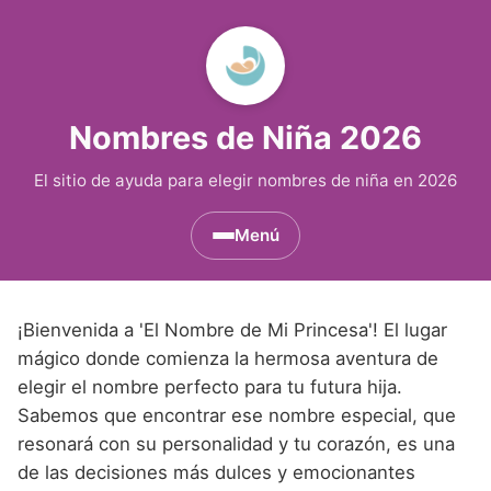
Nombres de Niña 2026
El sitio de ayuda para elegir nombres de niña en 2026
Menú
Nombres de Niña por Inicial
▾
¡Bienvenida a 'El Nombre de Mi Princesa'! El lugar
Nombres de Niña que empiezan por A
Nombres de Niña Históricos
▾
mágico donde comienza la hermosa aventura de
elegir el nombre perfecto para tu futura hija.
Nombres de Niña que empiezan por B
Nombres de Niña de Origen Biblico
Nombres de Niña Extranjeros
▾
Sabemos que encontrar ese nombre especial, que
Nombres de Niña que empiezan por C
Nombres de Niña Celtas
resonará con su personalidad y tu corazón, es una
Nombres de Niña Alemanes
Nombres de Regiones de España
▾
de las decisiones más dulces y emocionantes
Nombres de Niña que empiezan por D
Nombres de Niña Egipcios
Nombres de Niña Americanos