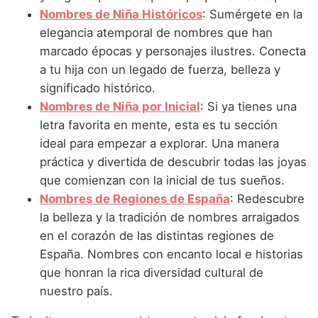
Nombres de Niña que empiezan por P
Nombres de Niña Suecos
Nombres de Niña Históricos
: Sumérgete en la
Nombres de Niña Navarros
elegancia atemporal de nombres que han
Nombres de Niña que empiezan por Q
Nombres de Niña Riojanos
marcado épocas y personajes ilustres. Conecta
Nombres de Niña que empiezan por R
a tu hija con un legado de fuerza, belleza y
Nombres de Niña Valencianos
significado histórico.
Nombres de Niña que empiezan por S
Nombres de Niña Vascos
Nombres de Niña por Inicial
: Si ya tienes una
Nombres de Niña que empiezan por T
letra favorita en mente, esta es tu sección
ideal para empezar a explorar. Una manera
Nombres de Niña que empiezan por U
práctica y divertida de descubrir todas las joyas
Nombres de Niña que empiezan por V
que comienzan con la inicial de tus sueños.
Nombres de Regiones de España
: Redescubre
Nombres de Niña que empiezan por W
la belleza y la tradición de nombres arraigados
Nombres de Niña que empiezan por X
en el corazón de las distintas regiones de
España. Nombres con encanto local e historias
Nombres de Niña que empiezan por Y
que honran la rica diversidad cultural de
Nombres de Niña que empiezan por Z
nuestro país.