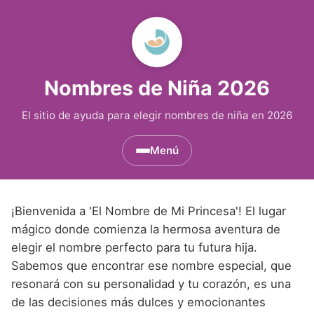
Nombres de Niña 2026
El sitio de ayuda para elegir nombres de niña en 2026
Menú
Nombres de Niña por Inicial
▾
¡Bienvenida a 'El Nombre de Mi Princesa'! El lugar
Nombres de Niña que empiezan por A
Nombres de Niña Históricos
▾
mágico donde comienza la hermosa aventura de
elegir el nombre perfecto para tu futura hija.
Nombres de Niña que empiezan por B
Nombres de Niña de Origen Biblico
Nombres de Niña Extranjeros
▾
Sabemos que encontrar ese nombre especial, que
Nombres de Niña que empiezan por C
Nombres de Niña Celtas
resonará con su personalidad y tu corazón, es una
Nombres de Niña Alemanes
Nombres de Regiones de España
▾
de las decisiones más dulces y emocionantes
Nombres de Niña que empiezan por D
Nombres de Niña Egipcios
Nombres de Niña Americanos