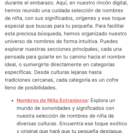
Nombres de Niña Andaluces
Buscar
durante el embarazo. Aquí, en nuestro rincón digital,
Nombres de Niña que empiezan por E
Nombres de Niña Griegos
hemos reunido una cuidada selección de nombres
Nombres de Niña Chinos
Nombres de Niña Aragoneses
de niña, con sus significados, orígenes y ese toque
Nombres de Niña que empiezan por F
Nombres de Niña Mitológicos
Nombres de Niña Franceses
Nombres de Niña Asturianos
especial que buscas para tu pequeña. Para facilitar
Nombres de Niña que empiezan por G
Nombres de Niña Romanos
esta preciosa búsqueda, hemos organizado nuestro
Nombres de Niña Hispanoamericanos
Nombres de Niña Baleares
universo de nombres de forma intuitiva. Puedes
Nombres de Niña que empiezan por H
Nombres de Niña Vikingos
Nombres de Niña Ingleses
Nombres de Niña Canarios
explorar nuestras secciones principales, cada una
Nombres de Niña que empiezan por I
pensada para guiarte en tu camino hacia el nombre
Nombres de Niña Italianos
Nombres de Niña Cantabros
ideal, o sumergirte directamente en categorías
Nombres de Niña que empiezan por J
Nombres de Niña Japoneses
Nombres de Niña Castellanos
específicas. Desde culturas lejanas hasta
Nombres de Niña que empiezan por K
tradiciones cercanas, cada categoría es un cofre
Nombres de Niña Judios
Nombres de Niña Catalanes
lleno de posibilidades.
Nombres de Niña que empiezan por L
Nombres de Niña Marroquies
Nombres de Niña Extremeños
Nombres de Niña Extranjeros
: Explora un
Nombres de Niña que empiezan por M
Nombres de Niña Portugueses
Nombres de Niña Gallegos
mundo de sonoridades y significados con
Nombres de Niña que empiezan por N
Nombres de Niña Rumanos
nuestra selección de nombres de niña de
Nombres de Niña Madrileños
diversas culturas. Encuentra ese toque exótico
Nombres de Niña que empiezan por O
Nombres de Niña Rusos
Nombres de Niña Murcianos
y original que hará que tu pequeña destaque.