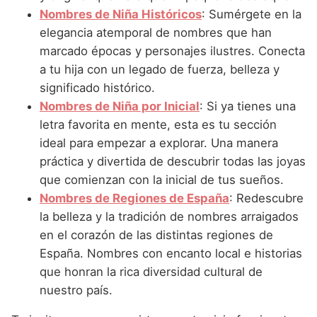
Nombres de Niña que empiezan por P
Nombres de Niña Suecos
Nombres de Niña Históricos
: Sumérgete en la
Nombres de Niña Navarros
elegancia atemporal de nombres que han
Nombres de Niña que empiezan por Q
Nombres de Niña Riojanos
marcado épocas y personajes ilustres. Conecta
Nombres de Niña que empiezan por R
a tu hija con un legado de fuerza, belleza y
Nombres de Niña Valencianos
significado histórico.
Nombres de Niña que empiezan por S
Nombres de Niña Vascos
Nombres de Niña por Inicial
: Si ya tienes una
Nombres de Niña que empiezan por T
letra favorita en mente, esta es tu sección
ideal para empezar a explorar. Una manera
Nombres de Niña que empiezan por U
práctica y divertida de descubrir todas las joyas
Nombres de Niña que empiezan por V
que comienzan con la inicial de tus sueños.
Nombres de Regiones de España
: Redescubre
Nombres de Niña que empiezan por W
la belleza y la tradición de nombres arraigados
Nombres de Niña que empiezan por X
en el corazón de las distintas regiones de
España. Nombres con encanto local e historias
Nombres de Niña que empiezan por Y
que honran la rica diversidad cultural de
Nombres de Niña que empiezan por Z
nuestro país.