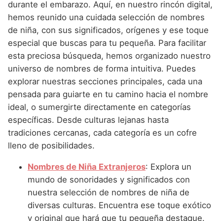
Nombres de Niña Andaluces
Buscar
durante el embarazo. Aquí, en nuestro rincón digital,
Nombres de Niña que empiezan por E
Nombres de Niña Griegos
hemos reunido una cuidada selección de nombres
Nombres de Niña Chinos
Nombres de Niña Aragoneses
de niña, con sus significados, orígenes y ese toque
Nombres de Niña que empiezan por F
Nombres de Niña Mitológicos
Nombres de Niña Franceses
Nombres de Niña Asturianos
especial que buscas para tu pequeña. Para facilitar
Nombres de Niña que empiezan por G
Nombres de Niña Romanos
esta preciosa búsqueda, hemos organizado nuestro
Nombres de Niña Hispanoamericanos
Nombres de Niña Baleares
universo de nombres de forma intuitiva. Puedes
Nombres de Niña que empiezan por H
Nombres de Niña Vikingos
Nombres de Niña Ingleses
Nombres de Niña Canarios
explorar nuestras secciones principales, cada una
Nombres de Niña que empiezan por I
pensada para guiarte en tu camino hacia el nombre
Nombres de Niña Italianos
Nombres de Niña Cantabros
ideal, o sumergirte directamente en categorías
Nombres de Niña que empiezan por J
Nombres de Niña Japoneses
Nombres de Niña Castellanos
específicas. Desde culturas lejanas hasta
Nombres de Niña que empiezan por K
tradiciones cercanas, cada categoría es un cofre
Nombres de Niña Judios
Nombres de Niña Catalanes
lleno de posibilidades.
Nombres de Niña que empiezan por L
Nombres de Niña Marroquies
Nombres de Niña Extremeños
Nombres de Niña Extranjeros
: Explora un
Nombres de Niña que empiezan por M
Nombres de Niña Portugueses
Nombres de Niña Gallegos
mundo de sonoridades y significados con
Nombres de Niña que empiezan por N
Nombres de Niña Rumanos
nuestra selección de nombres de niña de
Nombres de Niña Madrileños
diversas culturas. Encuentra ese toque exótico
Nombres de Niña que empiezan por O
Nombres de Niña Rusos
Nombres de Niña Murcianos
y original que hará que tu pequeña destaque.