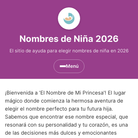
Nombres de Niña 2026
El sitio de ayuda para elegir nombres de niña en 2026
Menú
Nombres de Niña por Inicial
▾
¡Bienvenida a 'El Nombre de Mi Princesa'! El lugar
Nombres de Niña que empiezan por A
Nombres de Niña Históricos
▾
mágico donde comienza la hermosa aventura de
elegir el nombre perfecto para tu futura hija.
Nombres de Niña que empiezan por B
Nombres de Niña de Origen Biblico
Nombres de Niña Extranjeros
▾
Sabemos que encontrar ese nombre especial, que
Nombres de Niña que empiezan por C
Nombres de Niña Celtas
resonará con su personalidad y tu corazón, es una
Nombres de Niña Alemanes
Nombres de Regiones de España
▾
de las decisiones más dulces y emocionantes
Nombres de Niña que empiezan por D
Nombres de Niña Egipcios
Nombres de Niña Americanos