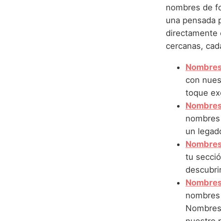
nombres de fo
una pensada p
directamente e
cercanas, cada
Nombres 
con nues
toque ex
Nombres 
nombres 
un legado
Nombres 
tu secció
descubrir
Nombres
nombres 
Nombres c
nuestro p