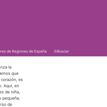
res de Regiones de España
Buscar
nza la
abemos que
 corazón, es
. Aquí, en
es de niña,
tu pequeña.
erso de