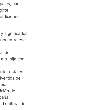
pales, cada
girte
radiciones
y significados
Encuentra ese
al de
a tu hija con
ente, esta es
ivertida de
ños.
dición de
paña.
ad cultural de