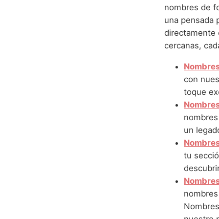
nombres de fo
una pensada p
directamente e
cercanas, cada
Nombres 
con nues
toque ex
Nombres 
nombres 
un legado
Nombres 
tu secció
descubrir
Nombres
nombres 
Nombres c
nuestro p