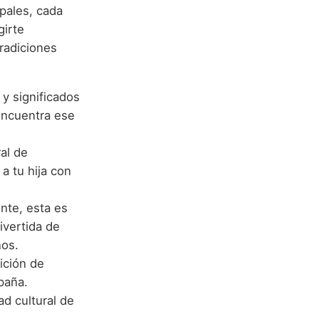
pales, cada
girte
radiciones
y significados
Encuentra ese
al de
a tu hija con
ente, esta es
ivertida de
ños.
dición de
paña.
ad cultural de