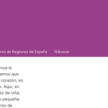
res de Regiones de España
Buscar
nza la
abemos que
 corazón, es
. Aquí, en
es de niña,
tu pequeña.
erso de