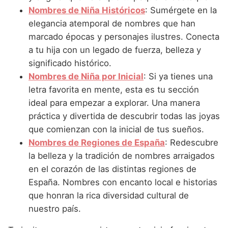
Nombres de Niña que empiezan por P
Nombres de Niña Suecos
Nombres de Niña Históricos
: Sumérgete en la
Nombres de Niña Navarros
elegancia atemporal de nombres que han
Nombres de Niña que empiezan por Q
Nombres de Niña Riojanos
marcado épocas y personajes ilustres. Conecta
Nombres de Niña que empiezan por R
a tu hija con un legado de fuerza, belleza y
Nombres de Niña Valencianos
significado histórico.
Nombres de Niña que empiezan por S
Nombres de Niña Vascos
Nombres de Niña por Inicial
: Si ya tienes una
Nombres de Niña que empiezan por T
letra favorita en mente, esta es tu sección
ideal para empezar a explorar. Una manera
Nombres de Niña que empiezan por U
práctica y divertida de descubrir todas las joyas
Nombres de Niña que empiezan por V
que comienzan con la inicial de tus sueños.
Nombres de Regiones de España
: Redescubre
Nombres de Niña que empiezan por W
la belleza y la tradición de nombres arraigados
Nombres de Niña que empiezan por X
en el corazón de las distintas regiones de
España. Nombres con encanto local e historias
Nombres de Niña que empiezan por Y
que honran la rica diversidad cultural de
Nombres de Niña que empiezan por Z
nuestro país.