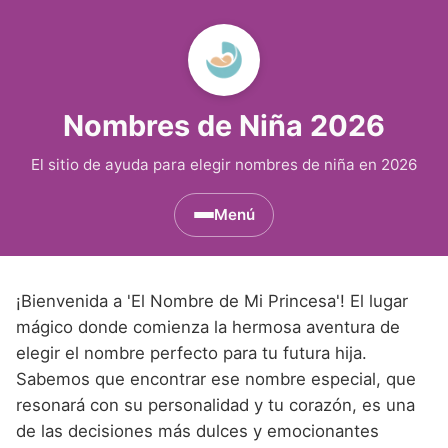
Nombres de Niña 2026
El sitio de ayuda para elegir nombres de niña en 2026
Menú
Nombres de Niña por Inicial
▾
¡Bienvenida a 'El Nombre de Mi Princesa'! El lugar
Nombres de Niña que empiezan por A
Nombres de Niña Históricos
▾
mágico donde comienza la hermosa aventura de
elegir el nombre perfecto para tu futura hija.
Nombres de Niña que empiezan por B
Nombres de Niña de Origen Biblico
Nombres de Niña Extranjeros
▾
Sabemos que encontrar ese nombre especial, que
Nombres de Niña que empiezan por C
Nombres de Niña Celtas
resonará con su personalidad y tu corazón, es una
Nombres de Niña Alemanes
Nombres de Regiones de España
▾
de las decisiones más dulces y emocionantes
Nombres de Niña que empiezan por D
Nombres de Niña Egipcios
Nombres de Niña Americanos