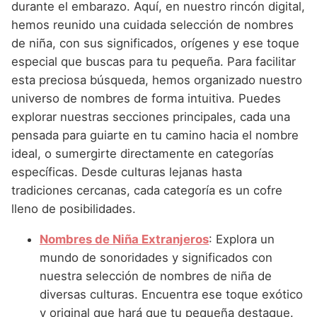
Nombres de Niña Andaluces
Buscar
durante el embarazo. Aquí, en nuestro rincón digital,
Nombres de Niña que empiezan por E
Nombres de Niña Griegos
hemos reunido una cuidada selección de nombres
Nombres de Niña Chinos
Nombres de Niña Aragoneses
de niña, con sus significados, orígenes y ese toque
Nombres de Niña que empiezan por F
Nombres de Niña Mitológicos
Nombres de Niña Franceses
Nombres de Niña Asturianos
especial que buscas para tu pequeña. Para facilitar
Nombres de Niña que empiezan por G
Nombres de Niña Romanos
esta preciosa búsqueda, hemos organizado nuestro
Nombres de Niña Hispanoamericanos
Nombres de Niña Baleares
universo de nombres de forma intuitiva. Puedes
Nombres de Niña que empiezan por H
Nombres de Niña Vikingos
Nombres de Niña Ingleses
Nombres de Niña Canarios
explorar nuestras secciones principales, cada una
Nombres de Niña que empiezan por I
pensada para guiarte en tu camino hacia el nombre
Nombres de Niña Italianos
Nombres de Niña Cantabros
ideal, o sumergirte directamente en categorías
Nombres de Niña que empiezan por J
Nombres de Niña Japoneses
Nombres de Niña Castellanos
específicas. Desde culturas lejanas hasta
Nombres de Niña que empiezan por K
tradiciones cercanas, cada categoría es un cofre
Nombres de Niña Judios
Nombres de Niña Catalanes
lleno de posibilidades.
Nombres de Niña que empiezan por L
Nombres de Niña Marroquies
Nombres de Niña Extremeños
Nombres de Niña Extranjeros
: Explora un
Nombres de Niña que empiezan por M
Nombres de Niña Portugueses
Nombres de Niña Gallegos
mundo de sonoridades y significados con
Nombres de Niña que empiezan por N
Nombres de Niña Rumanos
nuestra selección de nombres de niña de
Nombres de Niña Madrileños
diversas culturas. Encuentra ese toque exótico
Nombres de Niña que empiezan por O
Nombres de Niña Rusos
Nombres de Niña Murcianos
y original que hará que tu pequeña destaque.