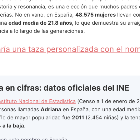
storia y resonancia, es una elección que muchos padres
eñas. No en vano, en España,
48.575 mujeres
llevan co
una
edad media de 21.8 años
, lo que demuestra su arrai
cia a lo largo de las generaciones.
ría una taza personalizada con el no
 en cifras: datos oficiales del INE
nstituto Nacional de Estadística
(Censo a 1 de enero de 2
rsonas llamadas
Adriana
en España, con una edad medi
año de mayor popularidad fue
2011
(2.454 niñas) y la ten
s
a la baja
.
con este nombre en España