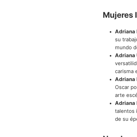
Mujeres 
Adriana 
su trabaj
mundo de
Adriana 
versatili
carisma e
Adriana 
Oscar por
arte esc
Adriana 
talentos 
de su ép