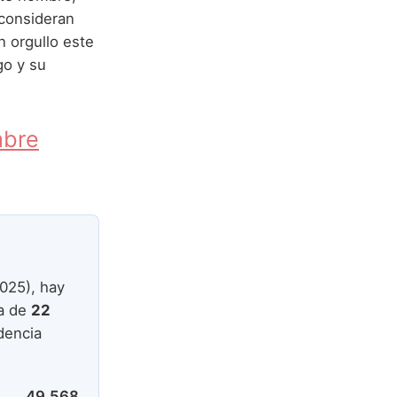
 consideran
n orgullo este
go y su
mbre
025), hay
a de
22
dencia
49.568