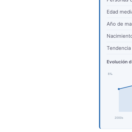
Edad medi
Año de ma
Nacimient
Tendencia 
Evolución d
8‰
2000s