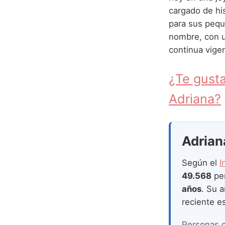
cargado de hi
para sus pequ
nombre, con 
continua vigen
¿Te gusta
Adriana?
Adriana
Según el
I
49.568
pe
años
. Su 
reciente e
Personas 