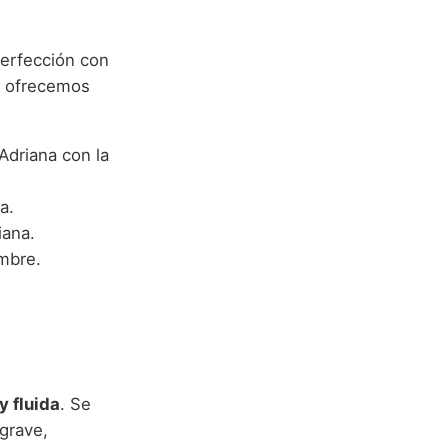
perfección con
e ofrecemos
driana con la
a.
iana.
mbre.
y fluida
. Se
 grave,