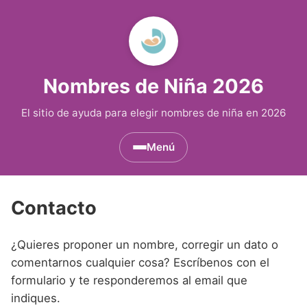
Nombres de Niña 2026
El sitio de ayuda para elegir nombres de niña en 2026
Menú
Nombres de Niña por Inicial
▾
Contacto
Nombres de Niña que empiezan por A
Nombres de Niña Históricos
▾
¿Quieres proponer un nombre, corregir un dato o
Nombres de Niña que empiezan por B
Nombres de Niña de Origen Biblico
Nombres de Niña Extranjeros
▾
comentarnos cualquier cosa? Escríbenos con el
Nombres de Niña que empiezan por C
Nombres de Niña Celtas
Nombres de Niña Alemanes
Nombres de Regiones de España
formulario y te responderemos al email que
▾
indiques.
Nombres de Niña que empiezan por D
Nombres de Niña Egipcios
Nombres de Niña Americanos