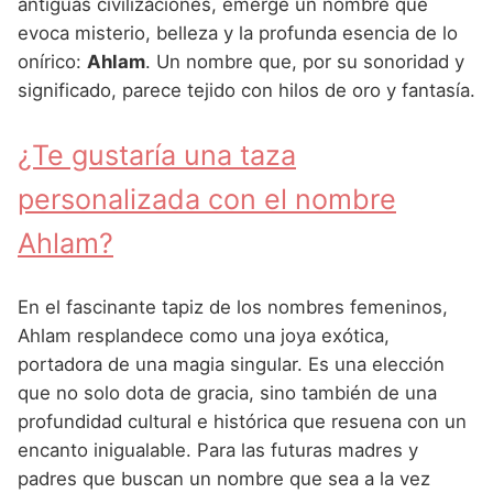
Nombres de Niña Andaluces
Buscar
antiguas civilizaciones, emerge un nombre que
Nombres de Niña que empiezan por E
evoca misterio, belleza y la profunda esencia de lo
Nombres de Niña Griegos
Nombres de Niña Chinos
Nombres de Niña Aragoneses
onírico:
Ahlam
. Un nombre que, por su sonoridad y
Nombres de Niña que empiezan por F
Nombres de Niña Mitológicos
Nombres de Niña Franceses
Nombres de Niña Asturianos
significado, parece tejido con hilos de oro y fantasía.
Nombres de Niña que empiezan por G
Nombres de Niña Romanos
Nombres de Niña Hispanoamericanos
Nombres de Niña Baleares
¿Te gustaría una taza
Nombres de Niña que empiezan por H
Nombres de Niña Vikingos
Nombres de Niña Ingleses
Nombres de Niña Canarios
personalizada con el nombre
Nombres de Niña que empiezan por I
Nombres de Niña Italianos
Nombres de Niña Cantabros
Ahlam?
Nombres de Niña que empiezan por J
Nombres de Niña Japoneses
Nombres de Niña Castellanos
Nombres de Niña que empiezan por K
Nombres de Niña Judios
Nombres de Niña Catalanes
En el fascinante tapiz de los nombres femeninos,
Nombres de Niña que empiezan por L
Ahlam resplandece como una joya exótica,
Nombres de Niña Marroquies
Nombres de Niña Extremeños
portadora de una magia singular. Es una elección
Nombres de Niña que empiezan por M
Nombres de Niña Portugueses
Nombres de Niña Gallegos
que no solo dota de gracia, sino también de una
Nombres de Niña que empiezan por N
profundidad cultural e histórica que resuena con un
Nombres de Niña Rumanos
Nombres de Niña Madrileños
encanto inigualable. Para las futuras madres y
Nombres de Niña que empiezan por O
Nombres de Niña Rusos
Nombres de Niña Murcianos
padres que buscan un nombre que sea a la vez