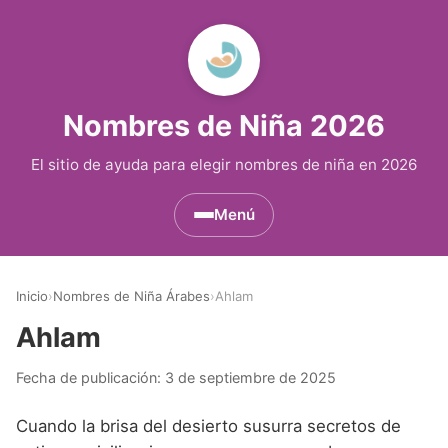
Nombres de Niña 2026
El sitio de ayuda para elegir nombres de niña en 2026
Menú
Nombres de Niña por Inicial
▾
Inicio
›
Nombres de Niña Árabes
›
Ahlam
Nombres de Niña que empiezan por A
Nombres de Niña Históricos
▾
Ahlam
Nombres de Niña que empiezan por B
Nombres de Niña de Origen Biblico
Nombres de Niña Extranjeros
▾
Fecha de publicación:
3 de septiembre de 2025
Nombres de Niña que empiezan por C
Nombres de Niña Celtas
Nombres de Niña Alemanes
Nombres de Regiones de España
▾
Cuando la brisa del desierto susurra secretos de
Nombres de Niña que empiezan por D
Nombres de Niña Egipcios
Nombres de Niña Americanos