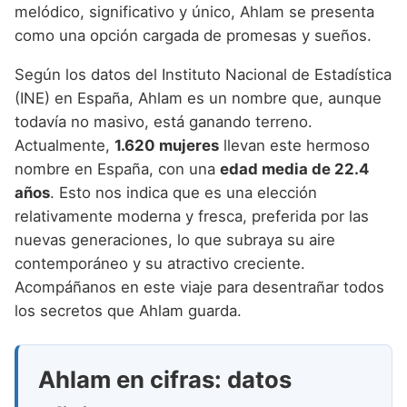
Nombres de Niña que empiezan por P
melódico, significativo y único, Ahlam se presenta
Nombres de Niña Suecos
Nombres de Niña Navarros
como una opción cargada de promesas y sueños.
Nombres de Niña que empiezan por Q
Nombres de Niña Riojanos
Según los datos del Instituto Nacional de Estadística
Nombres de Niña que empiezan por R
Nombres de Niña Valencianos
(INE) en España, Ahlam es un nombre que, aunque
Nombres de Niña que empiezan por S
todavía no masivo, está ganando terreno.
Nombres de Niña Vascos
Actualmente,
1.620 mujeres
llevan este hermoso
Nombres de Niña que empiezan por T
nombre en España, con una
edad media de 22.4
Nombres de Niña que empiezan por U
años
. Esto nos indica que es una elección
relativamente moderna y fresca, preferida por las
Nombres de Niña que empiezan por V
nuevas generaciones, lo que subraya su aire
Nombres de Niña que empiezan por W
contemporáneo y su atractivo creciente.
Acompáñanos en este viaje para desentrañar todos
Nombres de Niña que empiezan por X
los secretos que Ahlam guarda.
Nombres de Niña que empiezan por Y
Nombres de Niña que empiezan por Z
Ahlam en cifras: datos