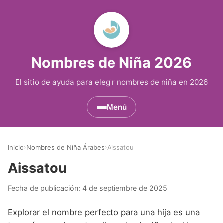
Nombres de Niña 2026
El sitio de ayuda para elegir nombres de niña en 2026
Menú
Nombres de Niña por Inicial
▾
Inicio
›
Nombres de Niña Árabes
›
Aissatou
Nombres de Niña que empiezan por A
Nombres de Niña Históricos
▾
Aissatou
Nombres de Niña que empiezan por B
Nombres de Niña de Origen Biblico
Nombres de Niña Extranjeros
▾
Fecha de publicación:
4 de septiembre de 2025
Nombres de Niña que empiezan por C
Nombres de Niña Celtas
Nombres de Niña Alemanes
Nombres de Regiones de España
▾
Explorar el nombre perfecto para una hija es una
Nombres de Niña que empiezan por D
Nombres de Niña Egipcios
Nombres de Niña Americanos