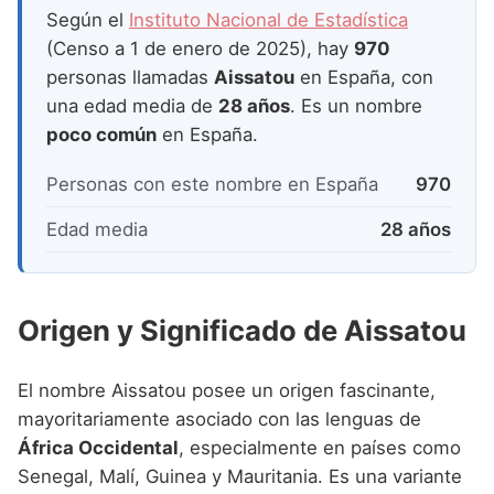
Nombres de Niña que empiezan por P
Nombres de Niña Suecos
Según el
Instituto Nacional de Estadística
Nombres de Niña Navarros
(Censo a 1 de enero de 2025), hay
970
Nombres de Niña que empiezan por Q
Nombres de Niña Riojanos
personas llamadas
Aissatou
en España, con
Nombres de Niña que empiezan por R
una edad media de
28 años
. Es un nombre
Nombres de Niña Valencianos
poco común
en España.
Nombres de Niña que empiezan por S
Nombres de Niña Vascos
Nombres de Niña que empiezan por T
Personas con este nombre en España
970
Nombres de Niña que empiezan por U
Edad media
28 años
Nombres de Niña que empiezan por V
Nombres de Niña que empiezan por W
Origen y Significado de Aissatou
Nombres de Niña que empiezan por X
El nombre Aissatou posee un origen fascinante,
Nombres de Niña que empiezan por Y
mayoritariamente asociado con las lenguas de
Nombres de Niña que empiezan por Z
África Occidental
, especialmente en países como
Senegal, Malí, Guinea y Mauritania. Es una variante