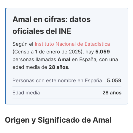
Nombres de Niña que empiezan por P
Nombres de Niña Suecos
Nombres de Niña Navarros
Nombres de Niña que empiezan por Q
Amal en cifras: datos
Nombres de Niña Riojanos
Nombres de Niña que empiezan por R
oficiales del INE
Nombres de Niña Valencianos
Nombres de Niña que empiezan por S
Nombres de Niña Vascos
Según el
Instituto Nacional de Estadística
Nombres de Niña que empiezan por T
(Censo a 1 de enero de 2025), hay
5.059
personas llamadas
Amal
en España, con una
Nombres de Niña que empiezan por U
edad media de
28 años
.
Nombres de Niña que empiezan por V
Personas con este nombre en España
5.059
Nombres de Niña que empiezan por W
Edad media
28 años
Nombres de Niña que empiezan por X
Nombres de Niña que empiezan por Y
Origen y Significado de Amal
Nombres de Niña que empiezan por Z