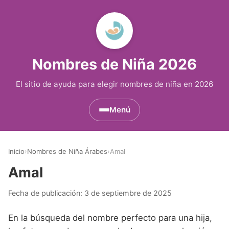
Nombres de Niña 2026
El sitio de ayuda para elegir nombres de niña en 2026
Menú
Nombres de Niña por Inicial
▾
Inicio
›
Nombres de Niña Árabes
›
Amal
Nombres de Niña que empiezan por A
Nombres de Niña Históricos
▾
Amal
Nombres de Niña que empiezan por B
Nombres de Niña de Origen Biblico
Nombres de Niña Extranjeros
▾
Fecha de publicación:
3 de septiembre de 2025
Nombres de Niña que empiezan por C
Nombres de Niña Celtas
Nombres de Niña Alemanes
Nombres de Regiones de España
▾
En la búsqueda del nombre perfecto para una hija,
Nombres de Niña que empiezan por D
Nombres de Niña Egipcios
Nombres de Niña Americanos