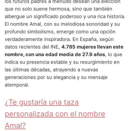
Nombres de Niña Andaluces
Buscar
los futuros padres a menudo desean una elección
Nombres de Niña que empiezan por E
que no solo suene hermosa, sino que también
Nombres de Niña Griegos
Nombres de Niña Chinos
Nombres de Niña Aragoneses
albergue un significado poderoso y una rica historia.
Nombres de Niña que empiezan por F
Nombres de Niña Mitológicos
Nombres de Niña Franceses
Nombres de Niña Asturianos
El nombre Amal, con su melodiosa sonoridad y su
Nombres de Niña que empiezan por G
profundo simbolismo, emerge como una opción
Nombres de Niña Romanos
Nombres de Niña Hispanoamericanos
Nombres de Niña Baleares
verdaderamente inspiradora. En España, según
Nombres de Niña que empiezan por H
Nombres de Niña Vikingos
Nombres de Niña Ingleses
Nombres de Niña Canarios
datos recientes del INE,
4.785 mujeres llevan este
Nombres de Niña que empiezan por I
nombre, con una edad media de 27.9 años
, lo que
Nombres de Niña Italianos
Nombres de Niña Cantabros
indica su presencia estable y su resurgimiento en
Nombres de Niña que empiezan por J
Nombres de Niña Japoneses
Nombres de Niña Castellanos
las últimas décadas, atrayendo a nuevas
Nombres de Niña que empiezan por K
generaciones por su elegancia y su mensaje
Nombres de Niña Judios
Nombres de Niña Catalanes
atemporal.
Nombres de Niña que empiezan por L
Nombres de Niña Marroquies
Nombres de Niña Extremeños
Nombres de Niña que empiezan por M
¿Te gustaría una taza
Nombres de Niña Portugueses
Nombres de Niña Gallegos
Nombres de Niña que empiezan por N
personalizada con el nombre
Nombres de Niña Rumanos
Nombres de Niña Madrileños
Nombres de Niña que empiezan por O
Amal?
Nombres de Niña Rusos
Nombres de Niña Murcianos