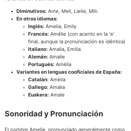
Diminutivos:
Ame, Meli, Lielie, Mili.
En otros idiomas:
Inglés:
Amelia, Emily
Francés:
Amélie (con acento en la 'e'
final, aunque la pronunciación es idéntica)
Italiano:
Amalia, Emilia
Alemán:
Amalie
Portugués:
Amélia
Variantes en lenguas cooficiales de España:
Catalán:
Amèlia
Gallego:
Amalia
Euskera:
Amale
Sonoridad y Pronunciación
El nombre Amelie, pronunciado generalmente como