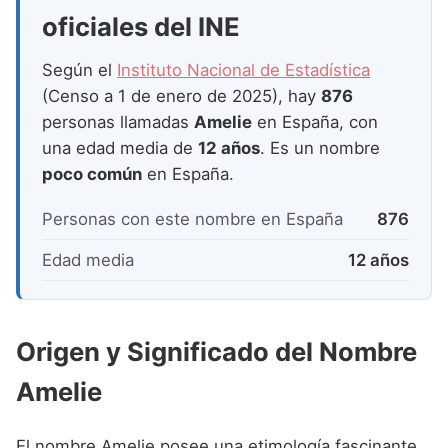
Nombres de Niña que empiezan por P
Nombres de Niña Suecos
oficiales del INE
Nombres de Niña Navarros
Nombres de Niña que empiezan por Q
Nombres de Niña Riojanos
Según el
Instituto Nacional de Estadística
Nombres de Niña que empiezan por R
(Censo a 1 de enero de 2025), hay
876
Nombres de Niña Valencianos
personas llamadas
Amelie
en España, con
Nombres de Niña que empiezan por S
Nombres de Niña Vascos
una edad media de
12 años
. Es un nombre
Nombres de Niña que empiezan por T
poco común
en España.
Nombres de Niña que empiezan por U
Personas con este nombre en España
876
Nombres de Niña que empiezan por V
Edad media
12 años
Nombres de Niña que empiezan por W
Nombres de Niña que empiezan por X
Origen y Significado del Nombre
Nombres de Niña que empiezan por Y
Amelie
Nombres de Niña que empiezan por Z
El nombre Amelie posee una etimología fascinante