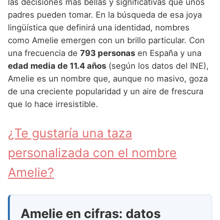
Nombres de Niña Andaluces
Buscar
las decisiones más bellas y significativas que unos
Nombres de Niña que empiezan por E
padres pueden tomar. En la búsqueda de esa joya
Nombres de Niña Griegos
Nombres de Niña Chinos
Nombres de Niña Aragoneses
lingüística que definirá una identidad, nombres
Nombres de Niña que empiezan por F
Nombres de Niña Mitológicos
Nombres de Niña Franceses
Nombres de Niña Asturianos
como Amelie emergen con un brillo particular. Con
Nombres de Niña que empiezan por G
una frecuencia de
793 personas
en España y una
Nombres de Niña Romanos
Nombres de Niña Hispanoamericanos
Nombres de Niña Baleares
edad media de 11.4 años
(según los datos del INE),
Nombres de Niña que empiezan por H
Nombres de Niña Vikingos
Nombres de Niña Ingleses
Nombres de Niña Canarios
Amelie es un nombre que, aunque no masivo, goza
Nombres de Niña que empiezan por I
de una creciente popularidad y un aire de frescura
Nombres de Niña Italianos
Nombres de Niña Cantabros
que lo hace irresistible.
Nombres de Niña que empiezan por J
Nombres de Niña Japoneses
Nombres de Niña Castellanos
Nombres de Niña que empiezan por K
¿Te gustaría una taza
Nombres de Niña Judios
Nombres de Niña Catalanes
Nombres de Niña que empiezan por L
personalizada con el nombre
Nombres de Niña Marroquies
Nombres de Niña Extremeños
Nombres de Niña que empiezan por M
Amelie?
Nombres de Niña Portugueses
Nombres de Niña Gallegos
Nombres de Niña que empiezan por N
Nombres de Niña Rumanos
Nombres de Niña Madrileños
Nombres de Niña que empiezan por O
Nombres de Niña Rusos
Amelie en cifras: datos
Nombres de Niña Murcianos