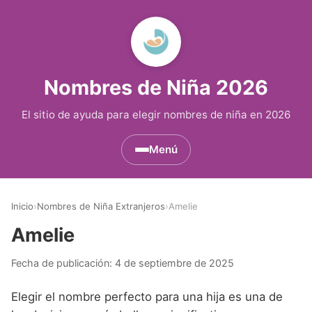
Nombres de Niña 2026
El sitio de ayuda para elegir nombres de niña en 2026
Menú
Nombres de Niña por Inicial
▾
Inicio
›
Nombres de Niña Extranjeros
›
Amelie
Nombres de Niña que empiezan por A
Nombres de Niña Históricos
▾
Amelie
Nombres de Niña que empiezan por B
Nombres de Niña de Origen Biblico
Nombres de Niña Extranjeros
▾
Fecha de publicación:
4 de septiembre de 2025
Nombres de Niña que empiezan por C
Nombres de Niña Celtas
Nombres de Niña Alemanes
Nombres de Regiones de España
▾
Elegir el nombre perfecto para una hija es una de
Nombres de Niña que empiezan por D
Nombres de Niña Egipcios
Nombres de Niña Americanos