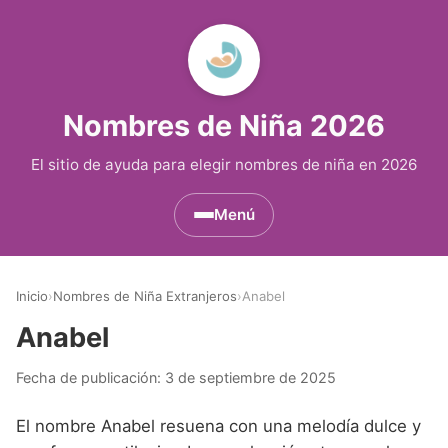
Nombres de Niña 2026
El sitio de ayuda para elegir nombres de niña en 2026
Menú
Nombres de Niña por Inicial
▾
Inicio
›
Nombres de Niña Extranjeros
›
Anabel
Nombres de Niña que empiezan por A
Nombres de Niña Históricos
▾
Anabel
Nombres de Niña que empiezan por B
Nombres de Niña de Origen Biblico
Nombres de Niña Extranjeros
▾
Fecha de publicación:
3 de septiembre de 2025
Nombres de Niña que empiezan por C
Nombres de Niña Celtas
Nombres de Niña Alemanes
Nombres de Regiones de España
▾
El nombre Anabel resuena con una melodía dulce y
Nombres de Niña que empiezan por D
Nombres de Niña Egipcios
Nombres de Niña Americanos