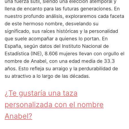
Nombres de Niña Andaluces
Buscar
una fuerza sutil, siendo una elección atemporal y
Nombres de Niña que empiezan por E
llena de encanto para las futuras generaciones. En
Nombres de Niña Griegos
Nombres de Niña Chinos
Nombres de Niña Aragoneses
nuestro profundo análisis, exploraremos cada faceta
Nombres de Niña que empiezan por F
Nombres de Niña Mitológicos
Nombres de Niña Franceses
Nombres de Niña Asturianos
de este hermoso nombre, desvelando su
Nombres de Niña que empiezan por G
significado, sus raíces históricas y la personalidad
Nombres de Niña Romanos
Nombres de Niña Hispanoamericanos
Nombres de Niña Baleares
que suele acompañar a quienes lo portan. En
Nombres de Niña que empiezan por H
Nombres de Niña Vikingos
Nombres de Niña Ingleses
Nombres de Niña Canarios
España, según datos del Instituto Nacional de
Nombres de Niña que empiezan por I
Estadística (INE), 8.606 mujeres llevan con orgullo el
Nombres de Niña Italianos
Nombres de Niña Cantabros
nombre de Anabel, con una edad media de 33.3
Nombres de Niña que empiezan por J
Nombres de Niña Japoneses
Nombres de Niña Castellanos
años. Esto refleja su arraigo y la perdurabilidad de
Nombres de Niña que empiezan por K
su atractivo a lo largo de las décadas.
Nombres de Niña Judios
Nombres de Niña Catalanes
Nombres de Niña que empiezan por L
Nombres de Niña Marroquies
Nombres de Niña Extremeños
¿Te gustaría una taza
Nombres de Niña que empiezan por M
Nombres de Niña Portugueses
Nombres de Niña Gallegos
personalizada con el nombre
Nombres de Niña que empiezan por N
Nombres de Niña Rumanos
Nombres de Niña Madrileños
Anabel?
Nombres de Niña que empiezan por O
Nombres de Niña Rusos
Nombres de Niña Murcianos