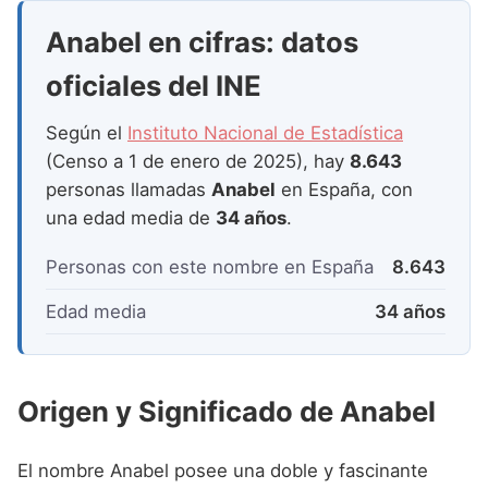
Nombres de Niña que empiezan por P
Nombres de Niña Suecos
Nombres de Niña Navarros
Anabel en cifras: datos
Nombres de Niña que empiezan por Q
Nombres de Niña Riojanos
oficiales del INE
Nombres de Niña que empiezan por R
Nombres de Niña Valencianos
Según el
Instituto Nacional de Estadística
Nombres de Niña que empiezan por S
Nombres de Niña Vascos
(Censo a 1 de enero de 2025), hay
8.643
Nombres de Niña que empiezan por T
personas llamadas
Anabel
en España, con
una edad media de
34 años
.
Nombres de Niña que empiezan por U
Nombres de Niña que empiezan por V
Personas con este nombre en España
8.643
Nombres de Niña que empiezan por W
Edad media
34 años
Nombres de Niña que empiezan por X
Nombres de Niña que empiezan por Y
Origen y Significado de Anabel
Nombres de Niña que empiezan por Z
El nombre Anabel posee una doble y fascinante