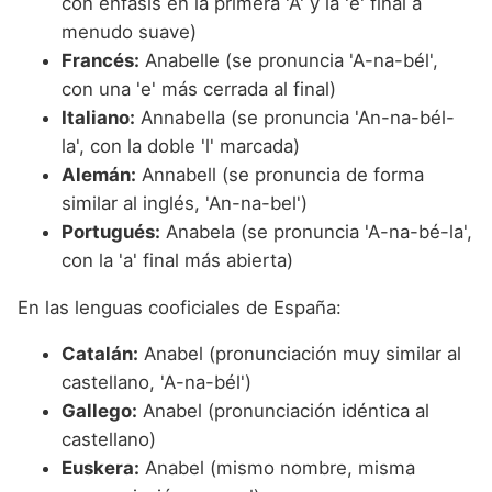
con énfasis en la primera 'A' y la 'e' final a
menudo suave)
Francés:
Anabelle (se pronuncia 'A-na-bél',
con una 'e' más cerrada al final)
Italiano:
Annabella (se pronuncia 'An-na-bél-
la', con la doble 'l' marcada)
Alemán:
Annabell (se pronuncia de forma
similar al inglés, 'An-na-bel')
Portugués:
Anabela (se pronuncia 'A-na-bé-la',
con la 'a' final más abierta)
En las lenguas cooficiales de España:
Catalán:
Anabel (pronunciación muy similar al
castellano, 'A-na-bél')
Gallego:
Anabel (pronunciación idéntica al
castellano)
Euskera:
Anabel (mismo nombre, misma