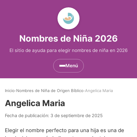
Nombres de Niña 2026
El sitio de ayuda para elegir nombres de niña en 2026
Menú
Nombres de Niña por Inicial
▾
Inicio
›
Nombres de Niña de Origen Bíblico
›
Angelica Maria
Nombres de Niña que empiezan por A
Nombres de Niña Históricos
▾
Angelica Maria
Nombres de Niña que empiezan por B
Nombres de Niña de Origen Biblico
Nombres de Niña Extranjeros
▾
Fecha de publicación:
3 de septiembre de 2025
Nombres de Niña que empiezan por C
Nombres de Niña Celtas
Nombres de Niña Alemanes
Nombres de Regiones de España
▾
Elegir el nombre perfecto para una hija es una de
Nombres de Niña que empiezan por D
Nombres de Niña Egipcios
Nombres de Niña Americanos