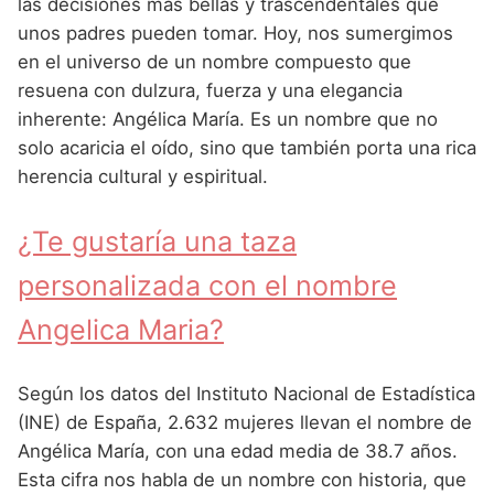
Nombres de Niña Andaluces
Buscar
las decisiones más bellas y trascendentales que
Nombres de Niña que empiezan por E
unos padres pueden tomar. Hoy, nos sumergimos
Nombres de Niña Griegos
Nombres de Niña Chinos
Nombres de Niña Aragoneses
en el universo de un nombre compuesto que
Nombres de Niña que empiezan por F
Nombres de Niña Mitológicos
Nombres de Niña Franceses
Nombres de Niña Asturianos
resuena con dulzura, fuerza y una elegancia
Nombres de Niña que empiezan por G
inherente: Angélica María. Es un nombre que no
Nombres de Niña Romanos
Nombres de Niña Hispanoamericanos
Nombres de Niña Baleares
solo acaricia el oído, sino que también porta una rica
Nombres de Niña que empiezan por H
Nombres de Niña Vikingos
Nombres de Niña Ingleses
Nombres de Niña Canarios
herencia cultural y espiritual.
Nombres de Niña que empiezan por I
Nombres de Niña Italianos
Nombres de Niña Cantabros
¿Te gustaría una taza
Nombres de Niña que empiezan por J
Nombres de Niña Japoneses
Nombres de Niña Castellanos
personalizada con el nombre
Nombres de Niña que empiezan por K
Nombres de Niña Judios
Nombres de Niña Catalanes
Angelica Maria?
Nombres de Niña que empiezan por L
Nombres de Niña Marroquies
Nombres de Niña Extremeños
Nombres de Niña que empiezan por M
Nombres de Niña Portugueses
Nombres de Niña Gallegos
Según los datos del Instituto Nacional de Estadística
Nombres de Niña que empiezan por N
(INE) de España, 2.632 mujeres llevan el nombre de
Nombres de Niña Rumanos
Nombres de Niña Madrileños
Angélica María, con una edad media de 38.7 años.
Nombres de Niña que empiezan por O
Nombres de Niña Rusos
Nombres de Niña Murcianos
Esta cifra nos habla de un nombre con historia, que