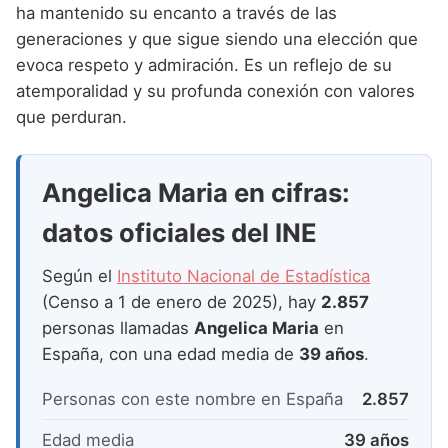
Nombres de Niña que empiezan por P
ha mantenido su encanto a través de las
Nombres de Niña Suecos
Nombres de Niña Navarros
generaciones y que sigue siendo una elección que
Nombres de Niña que empiezan por Q
Nombres de Niña Riojanos
evoca respeto y admiración. Es un reflejo de su
Nombres de Niña que empiezan por R
atemporalidad y su profunda conexión con valores
Nombres de Niña Valencianos
que perduran.
Nombres de Niña que empiezan por S
Nombres de Niña Vascos
Nombres de Niña que empiezan por T
Angelica Maria en cifras:
Nombres de Niña que empiezan por U
datos oficiales del INE
Nombres de Niña que empiezan por V
Según el
Instituto Nacional de Estadística
Nombres de Niña que empiezan por W
(Censo a 1 de enero de 2025), hay
2.857
Nombres de Niña que empiezan por X
personas llamadas
Angelica Maria
en
España, con una edad media de
39 años
.
Nombres de Niña que empiezan por Y
Personas con este nombre en España
2.857
Nombres de Niña que empiezan por Z
Edad media
39 años