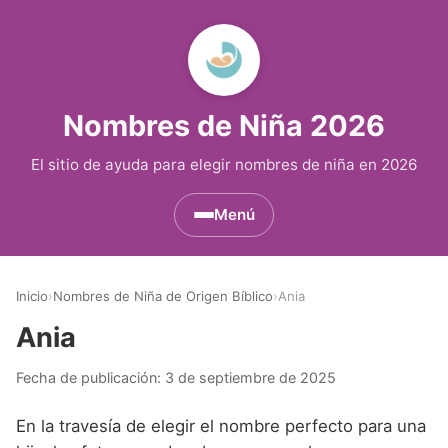
Nombres de Niña 2026
El sitio de ayuda para elegir nombres de niña en 2026
Menú
Nombres de Niña por Inicial
▾
Inicio
›
Nombres de Niña de Origen Bíblico
›
Ania
Nombres de Niña que empiezan por A
Nombres de Niña Históricos
▾
Ania
Nombres de Niña que empiezan por B
Nombres de Niña de Origen Biblico
Nombres de Niña Extranjeros
▾
Fecha de publicación:
3 de septiembre de 2025
Nombres de Niña que empiezan por C
Nombres de Niña Celtas
Nombres de Niña Alemanes
Nombres de Regiones de España
▾
En la travesía de elegir el nombre perfecto para una
Nombres de Niña que empiezan por D
Nombres de Niña Egipcios
Nombres de Niña Americanos