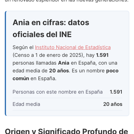
Nombres de Niña que empiezan por P
Nombres de Niña Suecos
Nombres de Niña Navarros
Nombres de Niña que empiezan por Q
Nombres de Niña Riojanos
Ania en cifras: datos
Nombres de Niña que empiezan por R
Nombres de Niña Valencianos
oficiales del INE
Nombres de Niña que empiezan por S
Nombres de Niña Vascos
Según el
Instituto Nacional de Estadística
Nombres de Niña que empiezan por T
(Censo a 1 de enero de 2025), hay
1.591
Nombres de Niña que empiezan por U
personas llamadas
Ania
en España, con una
edad media de
20 años
. Es un nombre
poco
Nombres de Niña que empiezan por V
común
en España.
Nombres de Niña que empiezan por W
Personas con este nombre en España
1.591
Nombres de Niña que empiezan por X
Edad media
20 años
Nombres de Niña que empiezan por Y
Nombres de Niña que empiezan por Z
Origen y Significado Profundo de