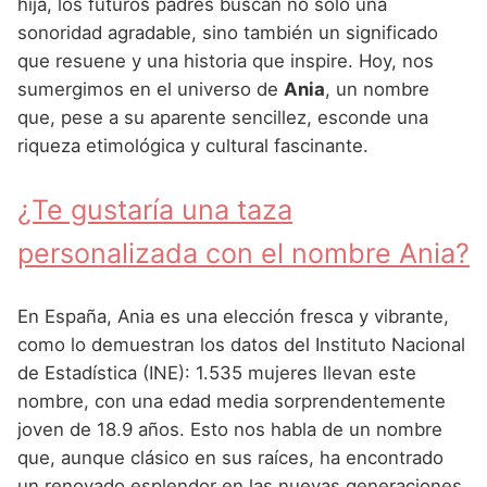
Nombres de Niña Andaluces
Buscar
hija, los futuros padres buscan no solo una
Nombres de Niña que empiezan por E
sonoridad agradable, sino también un significado
Nombres de Niña Griegos
Nombres de Niña Chinos
Nombres de Niña Aragoneses
que resuene y una historia que inspire. Hoy, nos
Nombres de Niña que empiezan por F
Nombres de Niña Mitológicos
Nombres de Niña Franceses
Nombres de Niña Asturianos
sumergimos en el universo de
Ania
, un nombre
Nombres de Niña que empiezan por G
que, pese a su aparente sencillez, esconde una
Nombres de Niña Romanos
Nombres de Niña Hispanoamericanos
Nombres de Niña Baleares
riqueza etimológica y cultural fascinante.
Nombres de Niña que empiezan por H
Nombres de Niña Vikingos
Nombres de Niña Ingleses
Nombres de Niña Canarios
Nombres de Niña que empiezan por I
¿Te gustaría una taza
Nombres de Niña Italianos
Nombres de Niña Cantabros
Nombres de Niña que empiezan por J
personalizada con el nombre Ania?
Nombres de Niña Japoneses
Nombres de Niña Castellanos
Nombres de Niña que empiezan por K
Nombres de Niña Judios
Nombres de Niña Catalanes
En España, Ania es una elección fresca y vibrante,
Nombres de Niña que empiezan por L
Nombres de Niña Marroquies
Nombres de Niña Extremeños
como lo demuestran los datos del Instituto Nacional
Nombres de Niña que empiezan por M
de Estadística (INE): 1.535 mujeres llevan este
Nombres de Niña Portugueses
Nombres de Niña Gallegos
nombre, con una edad media sorprendentemente
Nombres de Niña que empiezan por N
Nombres de Niña Rumanos
Nombres de Niña Madrileños
joven de 18.9 años. Esto nos habla de un nombre
Nombres de Niña que empiezan por O
que, aunque clásico en sus raíces, ha encontrado
Nombres de Niña Rusos
Nombres de Niña Murcianos
un renovado esplendor en las nuevas generaciones.