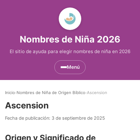
Nombres de Niña 2026
El sitio de ayuda para elegir nombres de niña en 2026
Menú
Nombres de Niña por Inicial
▾
Inicio
›
Nombres de Niña de Origen Bíblico
›
Ascension
Nombres de Niña que empiezan por A
Nombres de Niña Históricos
▾
Ascension
Nombres de Niña que empiezan por B
Nombres de Niña de Origen Biblico
Nombres de Niña Extranjeros
▾
Fecha de publicación:
3 de septiembre de 2025
Nombres de Niña que empiezan por C
Nombres de Niña Celtas
Nombres de Niña Alemanes
Nombres de Regiones de España
▾
Origen y Significado de
Nombres de Niña que empiezan por D
Nombres de Niña Egipcios
Nombres de Niña Americanos