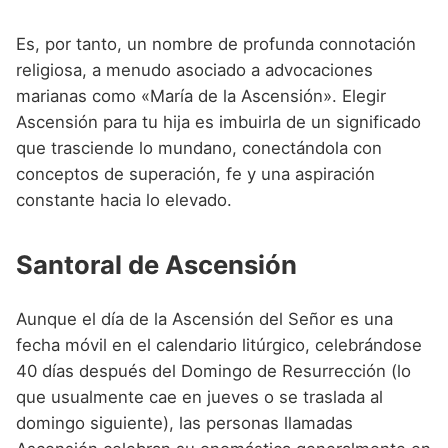
Nombres de Niña que empiezan por P
Nombres de Niña Suecos
Nombres de Niña Navarros
Es, por tanto, un nombre de profunda connotación
Nombres de Niña que empiezan por Q
Nombres de Niña Riojanos
religiosa, a menudo asociado a advocaciones
Nombres de Niña que empiezan por R
marianas como «María de la Ascensión». Elegir
Nombres de Niña Valencianos
Ascensión para tu hija es imbuirla de un significado
Nombres de Niña que empiezan por S
Nombres de Niña Vascos
que trasciende lo mundano, conectándola con
Nombres de Niña que empiezan por T
conceptos de superación, fe y una aspiración
constante hacia lo elevado.
Nombres de Niña que empiezan por U
Nombres de Niña que empiezan por V
Santoral de Ascensión
Nombres de Niña que empiezan por W
Aunque el día de la Ascensión del Señor es una
Nombres de Niña que empiezan por X
fecha móvil en el calendario litúrgico, celebrándose
Nombres de Niña que empiezan por Y
40 días después del Domingo de Resurrección (lo
que usualmente cae en jueves o se traslada al
Nombres de Niña que empiezan por Z
domingo siguiente), las personas llamadas