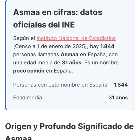
Nombres de Niña que empiezan por P
Nombres de Niña Suecos
Nombres de Niña Navarros
Asmaa en cifras: datos
Nombres de Niña que empiezan por Q
Nombres de Niña Riojanos
oficiales del INE
Nombres de Niña que empiezan por R
Nombres de Niña Valencianos
Según el
Instituto Nacional de Estadística
Nombres de Niña que empiezan por S
Nombres de Niña Vascos
(Censo a 1 de enero de 2025), hay
1.844
Nombres de Niña que empiezan por T
personas llamadas
Asmaa
en España, con
una edad media de
31 años
. Es un nombre
Nombres de Niña que empiezan por U
poco común
en España.
Nombres de Niña que empiezan por V
Personas con este nombre en España
1.844
Nombres de Niña que empiezan por W
Edad media
31 años
Nombres de Niña que empiezan por X
Nombres de Niña que empiezan por Y
Origen y Profundo Significado de
Nombres de Niña que empiezan por Z
Asmaa