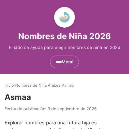
Nombres de Niña 2026
El sitio de ayuda para elegir nombres de niña en 2026
Menú
Nombres de Niña por Inicial
▾
Inicio
›
Nombres de Niña Árabes
›
Asmaa
Nombres de Niña que empiezan por A
Nombres de Niña Históricos
▾
Asmaa
Nombres de Niña que empiezan por B
Nombres de Niña de Origen Biblico
Nombres de Niña Extranjeros
▾
Fecha de publicación:
3 de septiembre de 2025
Nombres de Niña que empiezan por C
Nombres de Niña Celtas
Nombres de Niña Alemanes
Nombres de Regiones de España
▾
Explorar nombres para una futura hija es
Nombres de Niña que empiezan por D
Nombres de Niña Egipcios
Nombres de Niña Americanos