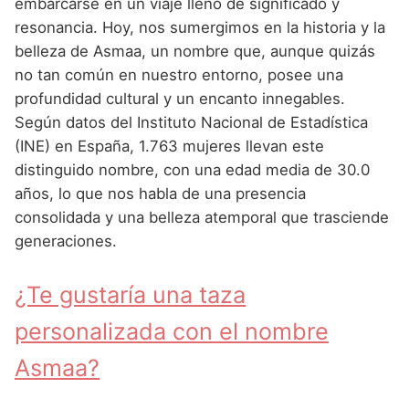
Nombres de Niña Andaluces
Buscar
embarcarse en un viaje lleno de significado y
Nombres de Niña que empiezan por E
resonancia. Hoy, nos sumergimos en la historia y la
Nombres de Niña Griegos
Nombres de Niña Chinos
Nombres de Niña Aragoneses
belleza de Asmaa, un nombre que, aunque quizás
Nombres de Niña que empiezan por F
Nombres de Niña Mitológicos
Nombres de Niña Franceses
Nombres de Niña Asturianos
no tan común en nuestro entorno, posee una
Nombres de Niña que empiezan por G
profundidad cultural y un encanto innegables.
Nombres de Niña Romanos
Nombres de Niña Hispanoamericanos
Nombres de Niña Baleares
Según datos del Instituto Nacional de Estadística
Nombres de Niña que empiezan por H
Nombres de Niña Vikingos
Nombres de Niña Ingleses
Nombres de Niña Canarios
(INE) en España, 1.763 mujeres llevan este
Nombres de Niña que empiezan por I
distinguido nombre, con una edad media de 30.0
Nombres de Niña Italianos
Nombres de Niña Cantabros
años, lo que nos habla de una presencia
Nombres de Niña que empiezan por J
Nombres de Niña Japoneses
Nombres de Niña Castellanos
consolidada y una belleza atemporal que trasciende
Nombres de Niña que empiezan por K
generaciones.
Nombres de Niña Judios
Nombres de Niña Catalanes
Nombres de Niña que empiezan por L
Nombres de Niña Marroquies
Nombres de Niña Extremeños
¿Te gustaría una taza
Nombres de Niña que empiezan por M
Nombres de Niña Portugueses
Nombres de Niña Gallegos
personalizada con el nombre
Nombres de Niña que empiezan por N
Nombres de Niña Rumanos
Nombres de Niña Madrileños
Asmaa?
Nombres de Niña que empiezan por O
Nombres de Niña Rusos
Nombres de Niña Murcianos