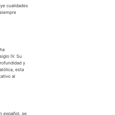
uye cualidades
 siempre
cha
iglo IV. Su
profundidad y
tólica, esta
ativo al
En español, se