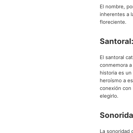
El nombre, por
inherentes a l
floreciente.
Santoral:
El santoral ca
conmemora a Sa
historia es un
heroísmo a es
conexión con u
elegirlo.
Sonorida
La sonoridad d