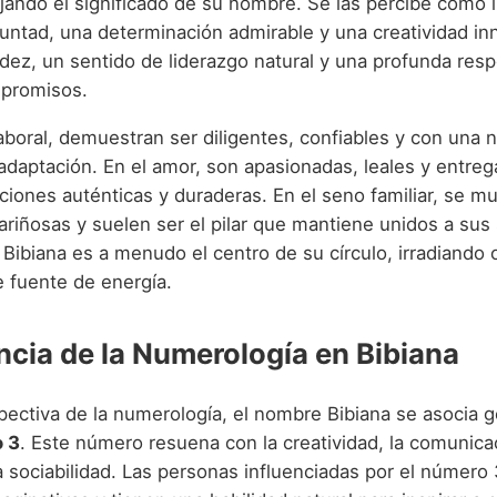
ejando el significado de su nombre. Se las percibe como 
untad, una determinación admirable y una creatividad inn
dez, un sentido de liderazgo natural y una profunda resp
mpromisos.
aboral, demuestran ser diligentes, confiables y con una 
adaptación. En el amor, son apasionadas, leales y entreg
ciones auténticas y duraderas. En el seno familiar, se m
ariñosas y suelen ser el pilar que mantiene unidos a sus
 Bibiana es a menudo el centro de su círculo, irradiando
e fuente de energía.
encia de la Numerología en Bibiana
pectiva de la numerología, el nombre Bibiana se asocia 
 3
. Este número resuena con la creatividad, la comunicac
 sociabilidad. Las personas influenciadas por el número 