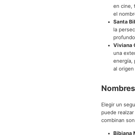
en cine, 
el nombr
Santa Bi
la persec
profundo 
Viviana G
una exte
energía, 
al origen
Nombres 
Elegir un se
puede realzar
combinan sono
Bibiana 