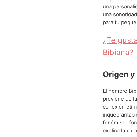
una personali
una sonoridad 
para tu peque
¿Te gusta
Bibiana?
Origen y
El nombre Bibi
proviene de l
conexión etimo
inquebrantable
fenómeno foné
explica la co