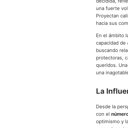
decidida, refl
una fuerte vol
Proyectan cali
hacia sus co
En el ámbito l
capacidad de 
buscando rela
protectoras, c
queridos. Una
una inagotabl
La Influ
Desde la pers
con el
número
optimismo y la