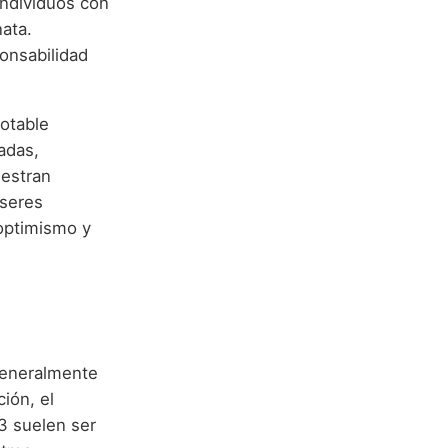
individuos con
ata.
onsabilidad
notable
adas,
uestran
 seres
 optimismo y
generalmente
ión, el
3 suelen ser