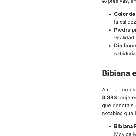
expresivas, im
Color de 
la calidez
Piedra p
vitalidad.
Día favo
sabiduría
Bibiana 
Aunque no es 
3.383
mujeres
que denota su 
notables que 
Bibiana 
Movida Ma