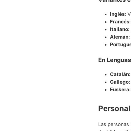
Inglés:
Vi
Francés:
Italiano:
Alemán:
Portugué
En Lenguas
Catalán:
Gallego:
Euskera:
Personal
Las personas 