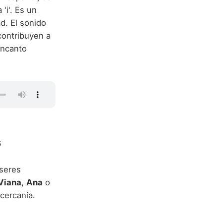
'i'. Es un
d. El sonido
, contribuyen a
encanto
s
 seres
Viana
,
Ana
o
cercanía.