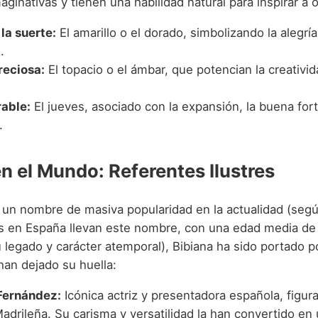
aginativas y tienen una habilidad natural para inspirar a o
la suerte:
El amarillo o el dorado, simbolizando la alegría
.
reciosa:
El topacio o el ámbar, que potencian la creativid
rable:
El jueves, asociado con la expansión, la buena fort
.
en el Mundo: Referentes Ilustres
un nombre de masiva popularidad en la actualidad (según
 en España llevan este nombre, con una edad media d
legado y carácter atemporal), Bibiana ha sido portado po
han dejado su huella:
Fernández:
Icónica actriz y presentadora española, figura
drileña. Su carisma y versatilidad la han convertido en 