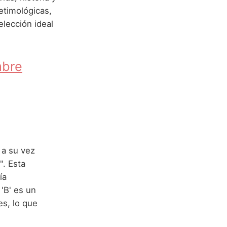
etimológicas,
elección ideal
mbre
 a su vez
". Esta
ía
 'B' es un
s, lo que