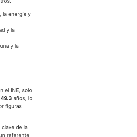
tros.
, la energía y
ad y la
una y la
 el INE, solo
e
49.3
años, lo
r figuras
 clave de la
un referente