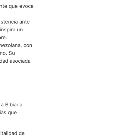
rante que evoca
sistencia ante
inspira un
re.
enezolana, con
ano. Su
lidad asociada
a Bibiana
ias que
italidad de