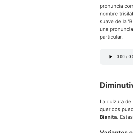
pronuncia c
nombre trisilá
suave de la 'B'
una pronuncia
particular.
Diminuti
La dulzura de 
queridos pue
Bianita
. Esta
Variantes e