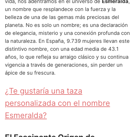
Nombres de Niña Andaluces
Buscar
vida, nos adentramos en el universo de
Esmeralda
,
Nombres de Niña que empiezan por E
un nombre que resplandece con la fuerza y la
Nombres de Niña Griegos
Nombres de Niña Chinos
Nombres de Niña Aragoneses
belleza de una de las gemas más preciosas del
Nombres de Niña que empiezan por F
Nombres de Niña Mitológicos
Nombres de Niña Franceses
Nombres de Niña Asturianos
planeta. No es solo un nombre; es una declaración
Nombres de Niña que empiezan por G
de elegancia, misterio y una conexión profunda con
Nombres de Niña Romanos
Nombres de Niña Hispanoamericanos
Nombres de Niña Baleares
la naturaleza. En España, 9.739 mujeres llevan este
Nombres de Niña que empiezan por H
Nombres de Niña Vikingos
Nombres de Niña Ingleses
Nombres de Niña Canarios
distintivo nombre, con una edad media de 43.1
Nombres de Niña que empiezan por I
años, lo que refleja su arraigo clásico y su continua
Nombres de Niña Italianos
Nombres de Niña Cantabros
vigencia a través de generaciones, sin perder un
Nombres de Niña que empiezan por J
Nombres de Niña Japoneses
Nombres de Niña Castellanos
ápice de su frescura.
Nombres de Niña que empiezan por K
Nombres de Niña Judios
Nombres de Niña Catalanes
¿Te gustaría una taza
Nombres de Niña que empiezan por L
Nombres de Niña Marroquies
Nombres de Niña Extremeños
personalizada con el nombre
Nombres de Niña que empiezan por M
Nombres de Niña Portugueses
Nombres de Niña Gallegos
Esmeralda?
Nombres de Niña que empiezan por N
Nombres de Niña Rumanos
Nombres de Niña Madrileños
Nombres de Niña que empiezan por O
Nombres de Niña Rusos
Nombres de Niña Murcianos