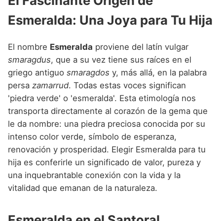
El Fascinante Origen de
Nombres de Niña que empiezan por P
Nombres de Niña Suecos
Nombres de Niña Navarros
Esmeralda: Una Joya para Tu Hija
Nombres de Niña que empiezan por Q
Nombres de Niña Riojanos
Nombres de Niña que empiezan por R
El nombre
Esmeralda
proviene del latín vulgar
Nombres de Niña Valencianos
smaragdus
, que a su vez tiene sus raíces en el
Nombres de Niña que empiezan por S
Nombres de Niña Vascos
griego antiguo
smaragdos
y, más allá, en la palabra
Nombres de Niña que empiezan por T
persa
zamarrud
. Todas estas voces significan
'piedra verde' o 'esmeralda'. Esta etimología nos
Nombres de Niña que empiezan por U
transporta directamente al corazón de la gema que
Nombres de Niña que empiezan por V
le da nombre: una piedra preciosa conocida por su
intenso color verde, símbolo de esperanza,
Nombres de Niña que empiezan por W
renovación y prosperidad. Elegir Esmeralda para tu
Nombres de Niña que empiezan por X
hija es conferirle un significado de valor, pureza y
una inquebrantable conexión con la vida y la
Nombres de Niña que empiezan por Y
vitalidad que emanan de la naturaleza.
Nombres de Niña que empiezan por Z
Esmeralda en el Santoral