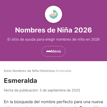
Nombres de Niña 2026
El sitio de ayuda para elegir nombres de niña en 2026
Menú
Nombres de Niña por Inicial
▾
Inicio
›
Nombres de Niña Históricos
›
Esmeralda
Nombres de Niña que empiezan por A
Nombres de Niña Históricos
▾
Esmeralda
Nombres de Niña que empiezan por B
Nombres de Niña de Origen Biblico
Nombres de Niña Extranjeros
▾
Fecha de publicación:
3 de septiembre de 2025
Nombres de Niña que empiezan por C
Nombres de Niña Celtas
Nombres de Niña Alemanes
Nombres de Regiones de España
▾
En la búsqueda del nombre perfecto para una nueva
Nombres de Niña que empiezan por D
Nombres de Niña Egipcios
Nombres de Niña Americanos