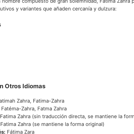
n nombre compuesto de gran solemnidad, Fatima Zahra 
utivos y variantes que añaden cercanía y dulzura:
s
n Otros Idiomas
atimah Zahra, Fatima-Zahra
Fatéma-Zahra, Fatma Zahra
Fatima Zahra (sin traducción directa, se mantiene la for
Fatima Zahra (se mantiene la forma original)
s:
Fátima Zara