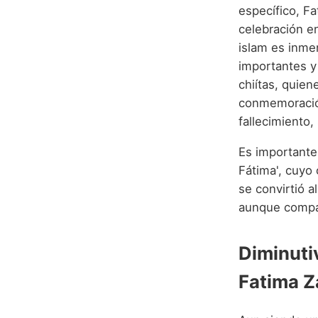
específico, F
celebración en
islam es inme
importantes y
chiítas, quien
conmemoración
fallecimiento
Es importante
Fátima', cuyo
se convirtió a
aunque compar
Diminuti
Fatima Z