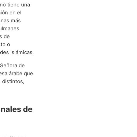
 no tiene una
ión en el
ninas más
sulmanes
s de
to o
des islámicas.
a Señora de
cesa árabe que
 distintos,
onales de