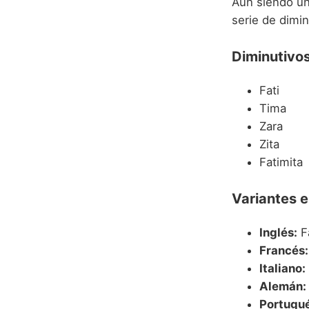
Aun siendo u
serie de dimin
Diminutivo
Fati
Tima
Zara
Zita
Fatimita
Variantes e
Inglés:
F
Francés:
Italiano:
Alemán:
Portugué