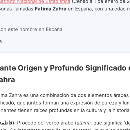
nstituto Nacional de Estadística
(Censo a 1 de enero de 2
onas llamadas
Fatima Zahra
en España, con una edad 
con este nombre en España
a
nante Origen y Profundo Significado 
ahra
ima Zahra es una combinación de dos elementos árabes
nificado, que juntos forman una expresión de pureza y lu
tes tienen raíces profundas en la cultura y la historia 
Fatima (فاطمة)
: Procede del verbo árabe
faṭama
, que significa 'd