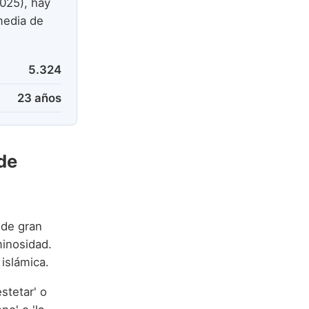
025), hay
media de
5.324
23 años
de
 de gran
minosidad.
islámica.
estetar' o