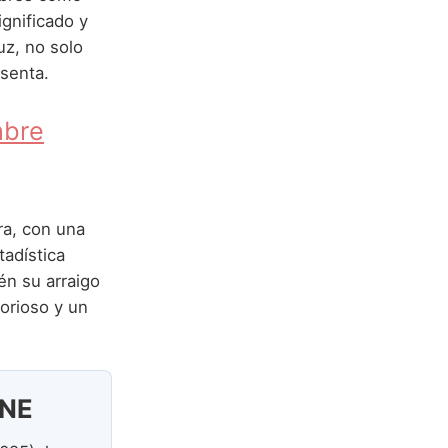
gnificado y
uz, no solo
esenta.
mbre
ra, con una
tadística
én su arraigo
orioso y un
INE