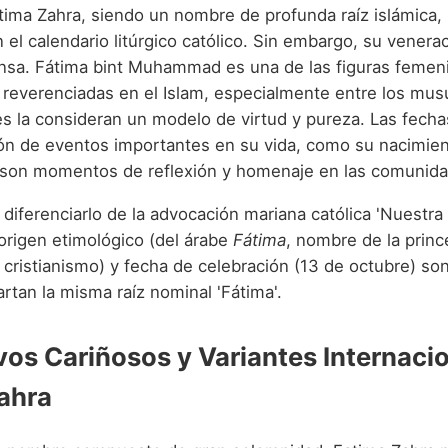
atima Zahra, siendo un nombre de profunda raíz islámica,
 el calendario litúrgico católico. Sin embargo, su venerac
nsa. Fátima bint Muhammad es una de las figuras feme
 reverenciadas en el Islam, especialmente entre los mu
es la consideran un modelo de virtud y pureza. Las fecha
 de eventos importantes en su vida, como su nacimien
, son momentos de reflexión y homenaje en las comunida
 diferenciarlo de la advocación mariana católica 'Nuestr
 origen etimológico (del árabe
Fátima
, nombre de la prin
l cristianismo) y fecha de celebración (13 de octubre) son
tan la misma raíz nominal 'Fátima'.
vos Cariñosos y Variantes Internaci
ahra