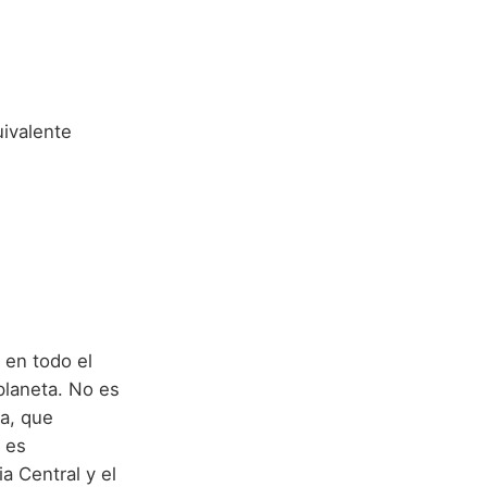
uivalente
n
 en todo el
laneta. No es
sa, que
a es
a Central y el