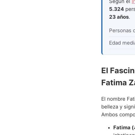
Según el
I
5.324
pers
23 años
.
Personas 
Edad medi
El Fasci
Fatima Z
El nombre Fat
belleza y sig
Ambos componen