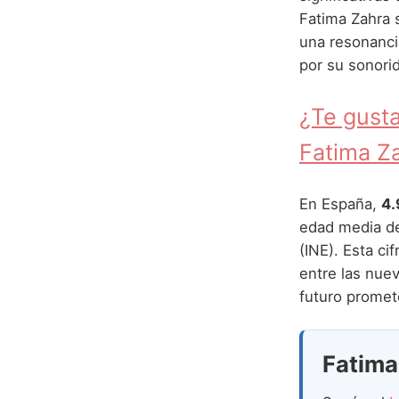
Fatima Zahra s
una resonanci
por su sonorid
¿Te gusta
Fatima Z
En España,
4.
edad media 
(INE). Esta ci
entre las nue
futuro promet
Fatima 