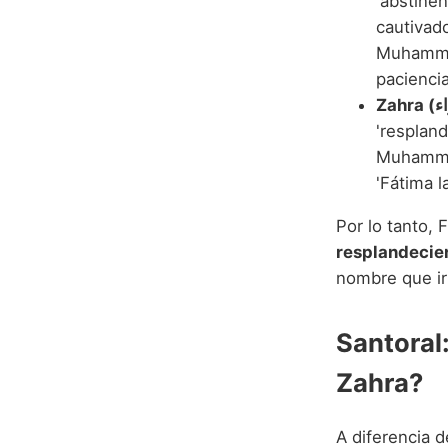
'abstinen
cautivado
Muhammad
paciencia
'respland
Muhammad
'Fátima la
Por lo tanto,
resplandecien
nombre que irr
Santoral
Zahra?
A diferencia d