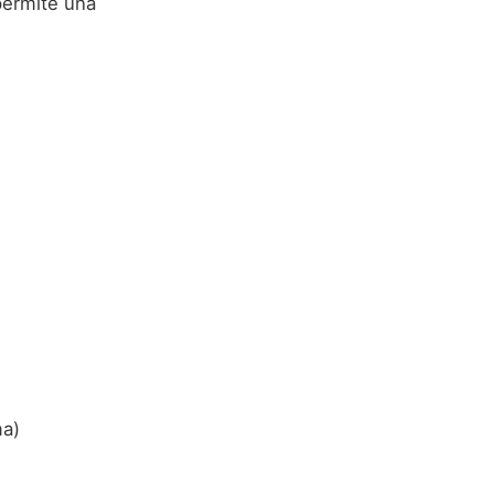
permite una
ma)