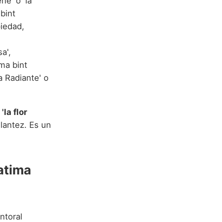
ne' o 'la
bint
iedad,
sa',
ima bint
 Radiante' o
 'la flor
llantez. Es un
atima
ntoral