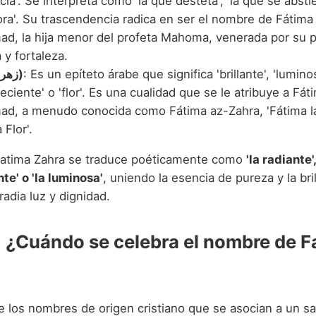
cia'. Se interpreta como 'la que desteta', 'la que se abstie
ra'. Su trascendencia radica en ser el nombre de Fátima 
, la hija menor del profeta Mahoma, venerada por su p
 y fortaleza.
Zahra (زهراء)
: Es un epíteto árabe que significa 'brillante', 'lumino
eciente' o 'flor'. Es una cualidad que se le atribuye a Fát
, a menudo conocida como Fátima az-Zahra, 'Fátima la
 Flor'.
 Fatima Zahra se traduce poéticamente como
'la radiante',
te' o 'la luminosa'
, uniendo la esencia de pureza y la bri
adia luz y dignidad.
: ¿Cuándo se celebra el nombre de F
e los nombres de origen cristiano que se asocian a un sa