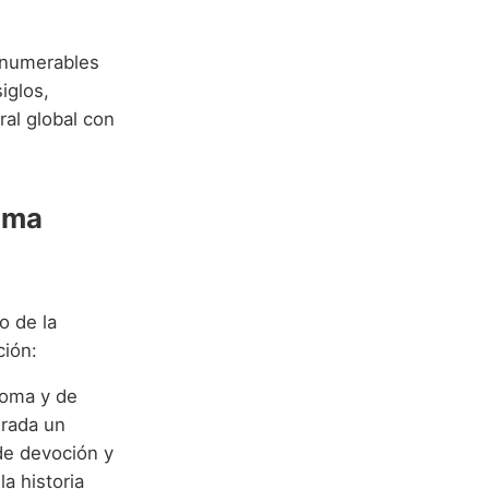
innumerables
iglos,
ral global con
tima
o de la
ción:
homa y de
erada un
 de devoción y
a historia