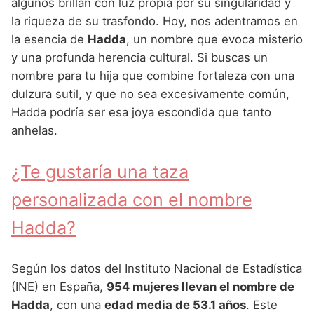
Nombres de Niña Andaluces
Buscar
algunos brillan con luz propia por su singularidad y
Nombres de Niña que empiezan por E
la riqueza de su trasfondo. Hoy, nos adentramos en
Nombres de Niña Griegos
Nombres de Niña Chinos
Nombres de Niña Aragoneses
la esencia de
Hadda
, un nombre que evoca misterio
Nombres de Niña que empiezan por F
Nombres de Niña Mitológicos
Nombres de Niña Franceses
Nombres de Niña Asturianos
y una profunda herencia cultural. Si buscas un
Nombres de Niña que empiezan por G
nombre para tu hija que combine fortaleza con una
Nombres de Niña Romanos
Nombres de Niña Hispanoamericanos
Nombres de Niña Baleares
dulzura sutil, y que no sea excesivamente común,
Nombres de Niña que empiezan por H
Nombres de Niña Vikingos
Nombres de Niña Ingleses
Nombres de Niña Canarios
Hadda podría ser esa joya escondida que tanto
Nombres de Niña que empiezan por I
anhelas.
Nombres de Niña Italianos
Nombres de Niña Cantabros
Nombres de Niña que empiezan por J
Nombres de Niña Japoneses
Nombres de Niña Castellanos
¿Te gustaría una taza
Nombres de Niña que empiezan por K
Nombres de Niña Judios
Nombres de Niña Catalanes
personalizada con el nombre
Nombres de Niña que empiezan por L
Nombres de Niña Marroquies
Nombres de Niña Extremeños
Hadda?
Nombres de Niña que empiezan por M
Nombres de Niña Portugueses
Nombres de Niña Gallegos
Nombres de Niña que empiezan por N
Según los datos del Instituto Nacional de Estadística
Nombres de Niña Rumanos
Nombres de Niña Madrileños
(INE) en España,
954 mujeres llevan el nombre de
Nombres de Niña que empiezan por O
Nombres de Niña Rusos
Nombres de Niña Murcianos
Hadda
, con una
edad media de 53.1 años
. Este