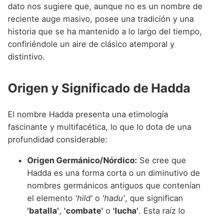
Nombres de Niña que empiezan por P
dato nos sugiere que, aunque no es un nombre de
Nombres de Niña Suecos
Nombres de Niña Navarros
reciente auge masivo, posee una tradición y una
Nombres de Niña que empiezan por Q
Nombres de Niña Riojanos
historia que se ha mantenido a lo largo del tiempo,
Nombres de Niña que empiezan por R
confiriéndole un aire de clásico atemporal y
Nombres de Niña Valencianos
distintivo.
Nombres de Niña que empiezan por S
Nombres de Niña Vascos
Nombres de Niña que empiezan por T
Origen y Significado de Hadda
Nombres de Niña que empiezan por U
El nombre Hadda presenta una etimología
Nombres de Niña que empiezan por V
fascinante y multifacética, lo que lo dota de una
Nombres de Niña que empiezan por W
profundidad considerable:
Nombres de Niña que empiezan por X
Origen Germánico/Nórdico:
Se cree que
Hadda es una forma corta o un diminutivo de
Nombres de Niña que empiezan por Y
nombres germánicos antiguos que contenían
Nombres de Niña que empiezan por Z
el elemento
'hild'
o
'hadu'
, que significan
'batalla'
,
'combate'
o
'lucha'
. Esta raíz lo