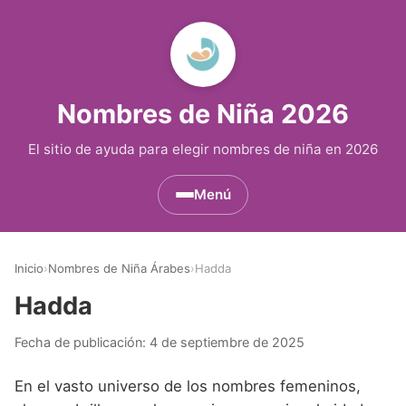
Nombres de Niña 2026
El sitio de ayuda para elegir nombres de niña en 2026
Menú
Nombres de Niña por Inicial
▾
Inicio
›
Nombres de Niña Árabes
›
Hadda
Nombres de Niña que empiezan por A
Nombres de Niña Históricos
▾
Hadda
Nombres de Niña que empiezan por B
Nombres de Niña de Origen Biblico
Nombres de Niña Extranjeros
▾
Fecha de publicación:
4 de septiembre de 2025
Nombres de Niña que empiezan por C
Nombres de Niña Celtas
Nombres de Niña Alemanes
Nombres de Regiones de España
▾
En el vasto universo de los nombres femeninos,
Nombres de Niña que empiezan por D
Nombres de Niña Egipcios
Nombres de Niña Americanos