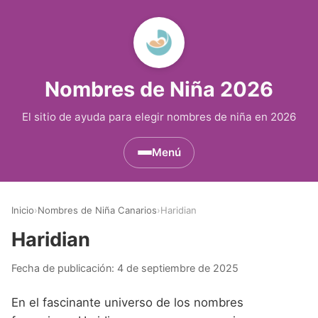
Nombres de Niña 2026
El sitio de ayuda para elegir nombres de niña en 2026
Menú
Nombres de Niña por Inicial
▾
Inicio
›
Nombres de Niña Canarios
›
Haridian
Nombres de Niña que empiezan por A
Nombres de Niña Históricos
▾
Haridian
Nombres de Niña que empiezan por B
Nombres de Niña de Origen Biblico
Nombres de Niña Extranjeros
▾
Fecha de publicación:
4 de septiembre de 2025
Nombres de Niña que empiezan por C
Nombres de Niña Celtas
Nombres de Niña Alemanes
Nombres de Regiones de España
▾
En el fascinante universo de los nombres
Nombres de Niña que empiezan por D
Nombres de Niña Egipcios
Nombres de Niña Americanos