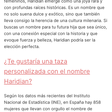
Nombres de Niña Andaluces
Buscar
femeninos, Haridian emerge como una joya rara y
Nombres de Niña que empiezan por E
con profundas raíces históricas. Es un nombre que
Nombres de Niña Griegos
Nombres de Niña Chinos
Nombres de Niña Aragoneses
no solo suena dulce y exótico, sino que también
Nombres de Niña que empiezan por F
Nombres de Niña Mitológicos
Nombres de Niña Franceses
Nombres de Niña Asturianos
lleva consigo la herencia de una cultura milenaria. Si
Nombres de Niña que empiezan por G
buscas un nombre para tu futura hija que sea único,
Nombres de Niña Romanos
Nombres de Niña Hispanoamericanos
Nombres de Niña Baleares
con una conexión especial con la historia y que
Nombres de Niña que empiezan por H
Nombres de Niña Vikingos
Nombres de Niña Ingleses
Nombres de Niña Canarios
evoque fuerza y belleza, Haridian podría ser la
Nombres de Niña que empiezan por I
elección perfecta.
Nombres de Niña Italianos
Nombres de Niña Cantabros
Nombres de Niña que empiezan por J
Nombres de Niña Japoneses
Nombres de Niña Castellanos
¿Te gustaría una taza
Nombres de Niña que empiezan por K
Nombres de Niña Judios
Nombres de Niña Catalanes
personalizada con el nombre
Nombres de Niña que empiezan por L
Nombres de Niña Marroquies
Nombres de Niña Extremeños
Haridian?
Nombres de Niña que empiezan por M
Nombres de Niña Portugueses
Nombres de Niña Gallegos
Nombres de Niña que empiezan por N
Según los datos más recientes del Instituto
Nombres de Niña Rumanos
Nombres de Niña Madrileños
Nacional de Estadística (INE), en España hay 858
Nombres de Niña que empiezan por O
Nombres de Niña Rusos
Nombres de Niña Murcianos
mujeres que llevan con orgullo el nombre de