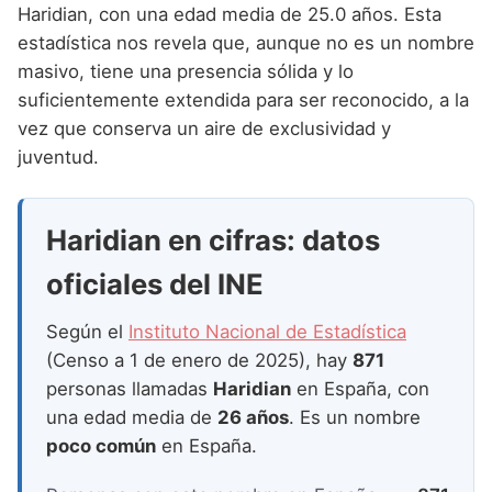
Nombres de Niña que empiezan por P
Haridian, con una edad media de 25.0 años. Esta
Nombres de Niña Suecos
Nombres de Niña Navarros
estadística nos revela que, aunque no es un nombre
Nombres de Niña que empiezan por Q
Nombres de Niña Riojanos
masivo, tiene una presencia sólida y lo
Nombres de Niña que empiezan por R
suficientemente extendida para ser reconocido, a la
Nombres de Niña Valencianos
vez que conserva un aire de exclusividad y
Nombres de Niña que empiezan por S
Nombres de Niña Vascos
juventud.
Nombres de Niña que empiezan por T
Nombres de Niña que empiezan por U
Haridian en cifras: datos
Nombres de Niña que empiezan por V
oficiales del INE
Nombres de Niña que empiezan por W
Según el
Instituto Nacional de Estadística
Nombres de Niña que empiezan por X
(Censo a 1 de enero de 2025), hay
871
personas llamadas
Haridian
en España, con
Nombres de Niña que empiezan por Y
una edad media de
26 años
. Es un nombre
Nombres de Niña que empiezan por Z
poco común
en España.