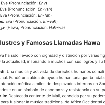
Ève (Pronunciación:
Ehv
)
Eva (Pronunciación:
Eh-vah
)
Eva (Pronunciación:
Eh-fah
)
s:
Eva (Pronunciación:
Eh-vah
)
حواء (Hawa, Pronunciación:
Hah-wa
)
Ilustres y Famosas Llamadas Hawa
 ha sido llevado con dignidad y distinción por varias fi
 y la actualidad, inspirando a muchos con sus logros y su 
di:
Una médica y activista de derechos humanos somalí
ional. Fundó una aldea de ayuda humanitaria que brindab
y atención médica a miles de desplazados internos en So
éndose en un símbolo de esperanza y resistencia en su pa
llo:
Destacada cantante de Mali, conocida por su poder
 para fusionar la música tradicional de África Occidental