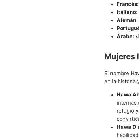
Francés:
Italiano:
Alemán:
Portugué
Árabe:
Mujeres 
El nombre Hawa
en la historia
Hawa Ab
internac
refugio 
convirti
Hawa Dia
habilidad