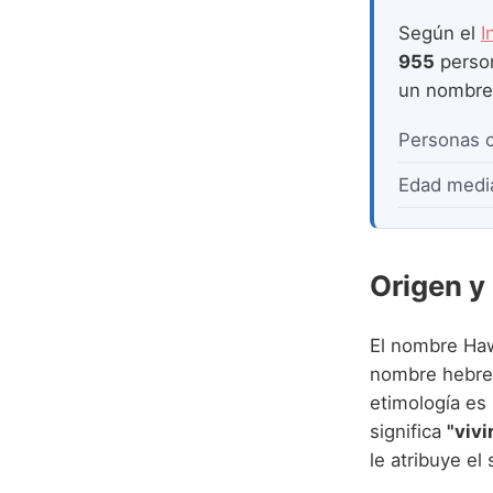
Según el
I
955
perso
un nombr
Personas 
Edad medi
Origen y
El nombre Haw
nombre hebr
etimología es
significa
"vivi
le atribuye el