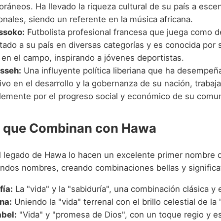
ráneos. Ha llevado la riqueza cultural de su país a esce
onales, siendo un referente en la música africana.
ssoko:
Futbolista profesional francesa que juega como d
ado a su país en diversas categorías y es conocida por s
 en el campo, inspirando a jóvenes deportistas.
sseh:
Una influyente política liberiana que ha desempeñ
tivo en el desarrollo y la gobernanza de su nación, trabaj
lemente por el progreso social y económico de su comu
 que Combinan con Hawa
el legado de Hawa lo hacen un excelente primer nombre 
ndos nombres, creando combinaciones bellas y significat
ía:
La "vida" y la "sabiduría", una combinación clásica y 
na:
Uniendo la "vida" terrenal con el brillo celestial de la 
bel:
"Vida" y "promesa de Dios", con un toque regio y esp