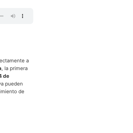
irectamente a
a
, la primera
4 de
Eva pueden
cimiento de