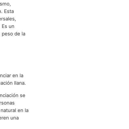
ísmo,
. Esta
rsales,
. Es un
 peso de la
ciar en la
ación llana.
unciación se
ersonas
natural en la
ieren una