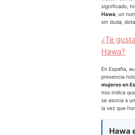
significado, 
Hawa
, un nom
sin duda, dot
¿Te gusta
Hawa?
En España, a
presencia nota
mujeres en E
nos indica qu
se asocia a u
la vez que hon
Hawa en