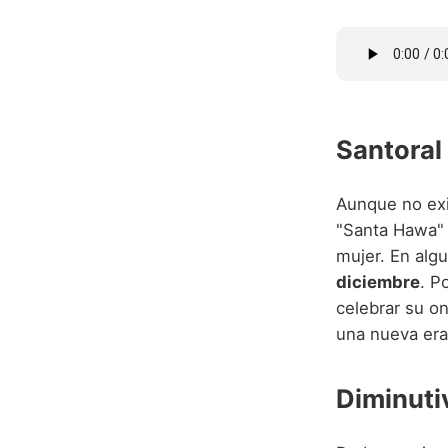
Santoral
Aunque no exi
"Santa Hawa" 
mujer. En alg
diciembre
. P
celebrar su o
una nueva era
Diminuti