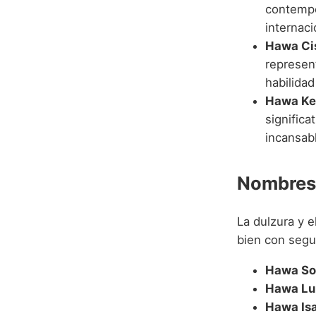
contempo
internaci
Hawa Ci
represent
habilidad
Hawa Ke
significa
incansab
Nombres
La dulzura y 
bien con segu
Hawa Sof
Hawa Lu
Hawa Isa