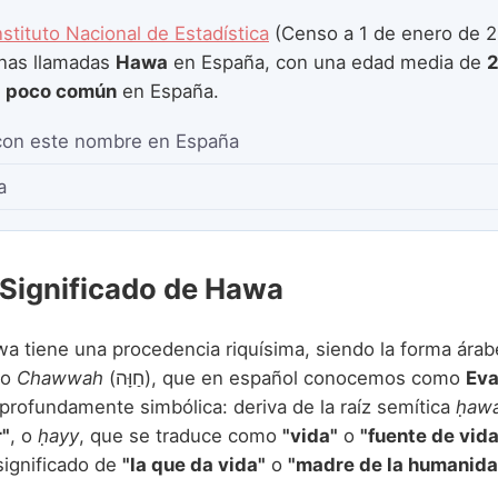
nstituto Nacional de Estadística
(Censo a 1 de enero de 2
nas llamadas
Hawa
en España, con una edad media de
2
e
poco común
en España.
con este nombre en España
a
 Significado de Hawa
a tiene una procedencia riquísima, siendo la forma árab
eo
Chawwah
(חַוָּה), que en español conocemos como
Ev
 profundamente simbólica: deriva de la raíz semítica
ḥaw
r"
, o
ḥayy
, que se traduce como
"vida"
o
"fuente de vida
 significado de
"la que da vida"
o
"madre de la humanida