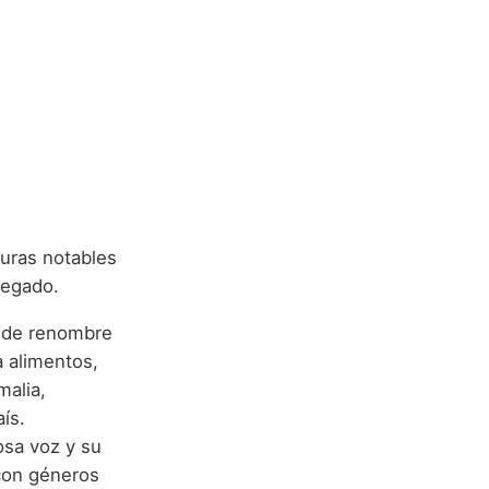
guras notables
legado.
 de renombre
a alimentos,
malia,
ís.
osa voz y su
 con géneros