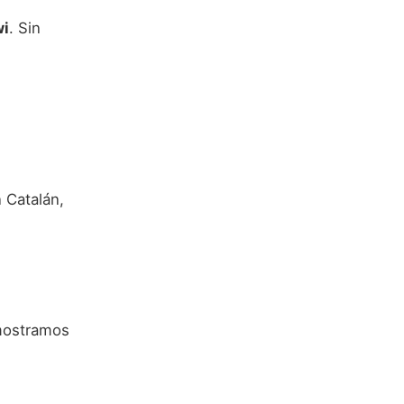
i
. Sin
 Catalán,
 mostramos