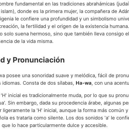
mbre fundamental en las tradiciones abrahámicas (juda
 islam), donde es la primera mujer, la compañera de Adán
igenia le confiere una profundidad y un simbolismo unive
 creación, la fertilidad y el origen de la existencia humana
 solo suena hermoso, sino que también lleva consigo el
esencia de la vida misma.
d y Pronunciación
a posee una sonoridad suave y melódica, fácil de pronun
s idiomas. Consta de dos sílabas,
Ha-wa
, con una acentu
 'H' inicial es tradicionalmente muda, por lo que su pron
ua'. Sin embargo, dada su procedencia árabe, algunas p
r ligeramente la 'H' inicial, aunque la forma más común y 
ola es tratarla como silente. Los dos sonidos 'a' le conf
 que lo hace particularmente dulce y accesible.