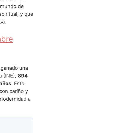
e mundo de
iritual, y que
sa.
mbre
 ganado una
a (INE),
894
 años
. Esto
con cariño y
 modernidad a