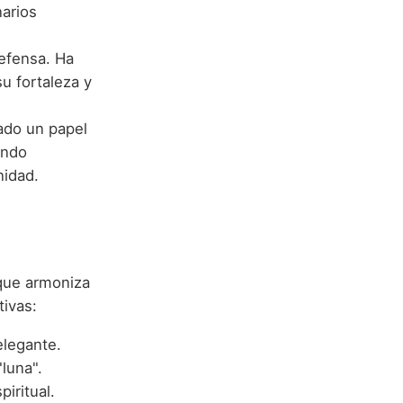
narios
efensa. Ha
u fortaleza y
ado un papel
ando
nidad.
que armoniza
ivas:
elegante.
"luna".
iritual.