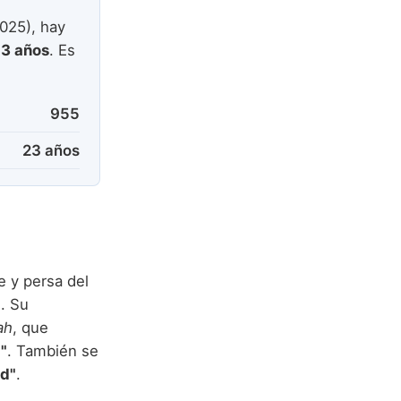
025), hay
3 años
. Es
955
23 años
e y persa del
a
. Su
ah
, que
"
. También se
d"
.