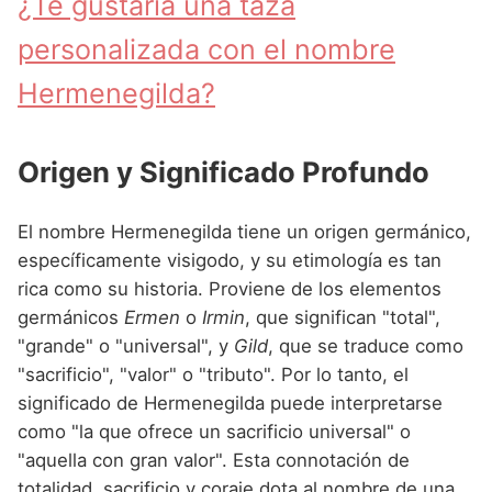
¿Te gustaría una taza
Nombres de Niña que empiezan por P
Nombres de Niña Suecos
Nombres de Niña Navarros
personalizada con el nombre
Nombres de Niña que empiezan por Q
Nombres de Niña Riojanos
Hermenegilda?
Nombres de Niña que empiezan por R
Nombres de Niña Valencianos
Nombres de Niña que empiezan por S
Nombres de Niña Vascos
Origen y Significado Profundo
Nombres de Niña que empiezan por T
Nombres de Niña que empiezan por U
El nombre Hermenegilda tiene un origen germánico,
específicamente visigodo, y su etimología es tan
Nombres de Niña que empiezan por V
rica como su historia. Proviene de los elementos
Nombres de Niña que empiezan por W
germánicos
Ermen
o
Irmin
, que significan "total",
"grande" o "universal", y
Gild
, que se traduce como
Nombres de Niña que empiezan por X
"sacrificio", "valor" o "tributo". Por lo tanto, el
Nombres de Niña que empiezan por Y
significado de Hermenegilda puede interpretarse
como "la que ofrece un sacrificio universal" o
Nombres de Niña que empiezan por Z
"aquella con gran valor". Esta connotación de
totalidad, sacrificio y coraje dota al nombre de una