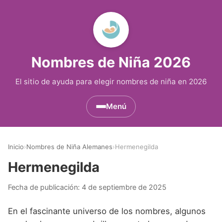
Nombres de Niña 2026
El sitio de ayuda para elegir nombres de niña en 2026
Menú
Nombres de Niña por Inicial
▾
Inicio
›
Nombres de Niña Alemanes
›
Hermenegilda
Nombres de Niña que empiezan por A
Nombres de Niña Históricos
▾
Hermenegilda
Nombres de Niña que empiezan por B
Nombres de Niña de Origen Biblico
Nombres de Niña Extranjeros
▾
Fecha de publicación:
4 de septiembre de 2025
Nombres de Niña que empiezan por C
Nombres de Niña Celtas
Nombres de Niña Alemanes
Nombres de Regiones de España
▾
En el fascinante universo de los nombres, algunos
Nombres de Niña que empiezan por D
Nombres de Niña Egipcios
Nombres de Niña Americanos