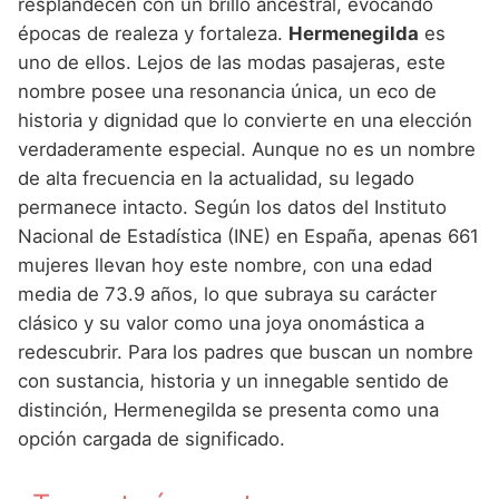
Nombres de Niña Andaluces
Buscar
resplandecen con un brillo ancestral, evocando
Nombres de Niña que empiezan por E
épocas de realeza y fortaleza.
Hermenegilda
es
Nombres de Niña Griegos
Nombres de Niña Chinos
Nombres de Niña Aragoneses
uno de ellos. Lejos de las modas pasajeras, este
Nombres de Niña que empiezan por F
Nombres de Niña Mitológicos
Nombres de Niña Franceses
Nombres de Niña Asturianos
nombre posee una resonancia única, un eco de
Nombres de Niña que empiezan por G
historia y dignidad que lo convierte en una elección
Nombres de Niña Romanos
Nombres de Niña Hispanoamericanos
Nombres de Niña Baleares
verdaderamente especial. Aunque no es un nombre
Nombres de Niña que empiezan por H
Nombres de Niña Vikingos
Nombres de Niña Ingleses
Nombres de Niña Canarios
de alta frecuencia en la actualidad, su legado
Nombres de Niña que empiezan por I
permanece intacto. Según los datos del Instituto
Nombres de Niña Italianos
Nombres de Niña Cantabros
Nacional de Estadística (INE) en España, apenas 661
Nombres de Niña que empiezan por J
Nombres de Niña Japoneses
Nombres de Niña Castellanos
mujeres llevan hoy este nombre, con una edad
Nombres de Niña que empiezan por K
media de 73.9 años, lo que subraya su carácter
Nombres de Niña Judios
Nombres de Niña Catalanes
clásico y su valor como una joya onomástica a
Nombres de Niña que empiezan por L
Nombres de Niña Marroquies
Nombres de Niña Extremeños
redescubrir. Para los padres que buscan un nombre
Nombres de Niña que empiezan por M
con sustancia, historia y un innegable sentido de
Nombres de Niña Portugueses
Nombres de Niña Gallegos
distinción, Hermenegilda se presenta como una
Nombres de Niña que empiezan por N
Nombres de Niña Rumanos
Nombres de Niña Madrileños
opción cargada de significado.
Nombres de Niña que empiezan por O
Nombres de Niña Rusos
Nombres de Niña Murcianos