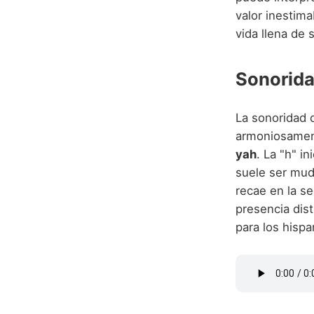
valor inestima
vida llena de 
Sonorida
La sonoridad 
armoniosament
yah
. La "h" i
suele ser muda
recae en la se
presencia dist
para los hispa