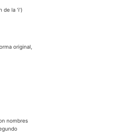
de la 'i')
orma original,
con nombres
segundo