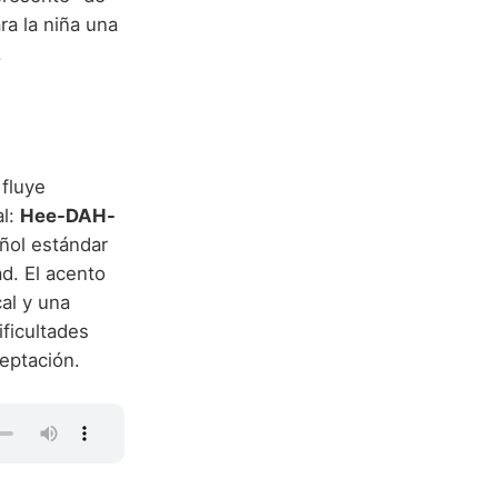
ra la niña una
.
 fluye
al:
Hee-DAH-
añol estándar
ad. El acento
al y una
ificultades
ceptación.