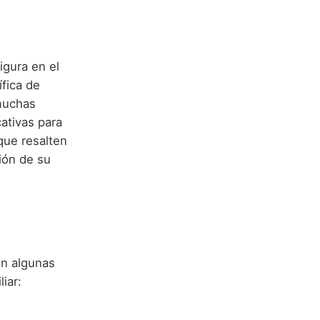
igura en el
ífica de
 muchas
cativas para
que resalten
ción de su
n algunas
iar: