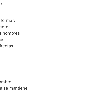
e.
 forma y
rentes
ros nombres
ras
irectas
nombre
ra se mantiene