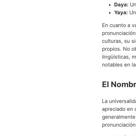
Daya:
Un 
Yaya:
Un 
En cuanto a v
pronunciación
culturas, su s
propios. No ob
lingüísticas,
notables en la
El Nombr
La universali
apreciado en d
generalmente f
pronunciación