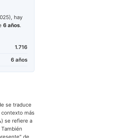
025), hay
de
6 años
.
1.716
6 años
de se traduce
n contexto más
o. También
presente" de