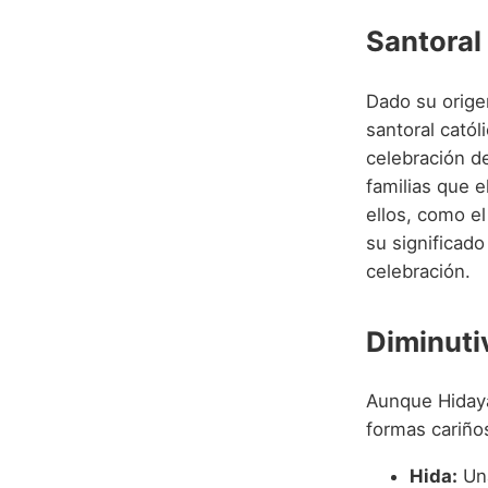
Santoral
Dado su origen
santoral catól
celebración d
familias que e
ellos, como el
su significado
celebración.
Diminuti
Aunque Hidaya
formas cariños
Hida:
Una