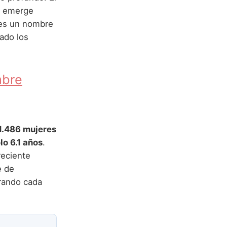
a, emerge
 es un nombre
rado los
mbre
1.486 mujeres
lo 6.1 años
.
reciente
e de
rando cada