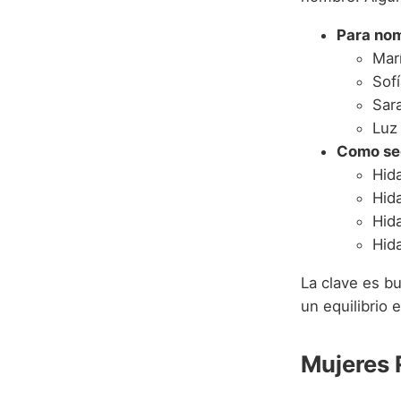
Para no
Mar
Sof
Sar
Luz
Como se
Hid
Hid
Hid
Hid
La clave es b
un equilibrio e
Mujeres 