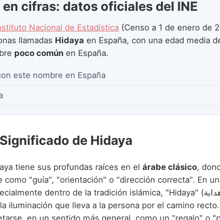
en cifras: datos oficiales del INE
nstituto Nacional de Estadística
(Censo a 1 de enero de 2
onas llamadas
Hidaya
en España, con una edad media 
mbre
poco común
en España.
con este nombre en España
a
 Significado de Hidaya
aya tiene sus profundas raíces en el
árabe clásico
, don
 como "guía", "orientación" o "dirección correcta". En u
almente dentro de la tradición islámica, "Hidaya" (هدایة) se refiere a
, la iluminación que lleva a la persona por el camino rect
etarse, en un sentido más general, como un "regalo" o "