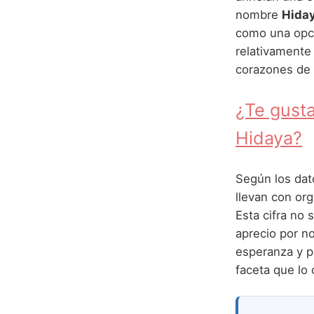
nombre
Hida
como una opc
relativamente 
corazones de 
¿Te gusta
Hidaya?
Según los dato
llevan con or
Esta cifra no 
aprecio por n
esperanza y p
faceta que lo