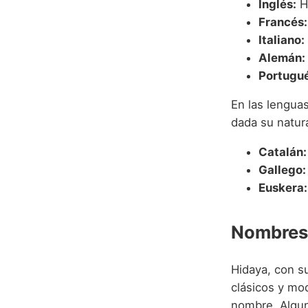
Inglés:
Hi
Francés:
Italiano:
Alemán:
Portugué
En las lengua
dada su natura
Catalán:
Gallego:
Euskera:
Nombres
Hidaya, con s
clásicos y m
nombre. Algun