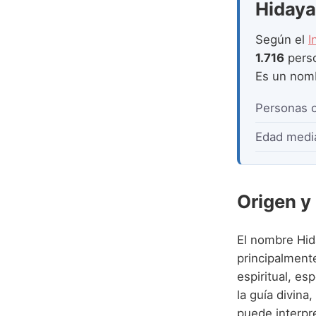
Hidaya 
Según el
I
1.716
pers
Es un no
Personas 
Edad medi
Origen y
El nombre Hid
principalmente
espiritual, especi
la guía divina
puede interpr