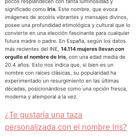
Nombres de Niña Andaluces
Buscar
pocos resplandecen con tanta luminosidad y
Nombres de Niña que empiezan por E
significado como
Iris
. Este nombre, que evoca
Nombres de Niña Griegos
Nombres de Niña Chinos
Nombres de Niña Aragoneses
imágenes de arcoíris vibrantes y mensajes divinos,
Nombres de Niña que empiezan por F
Nombres de Niña Mitológicos
Nombres de Niña Franceses
Nombres de Niña Asturianos
posee una profundidad etimológica y cultural que lo
Nombres de Niña que empiezan por G
convierte en una elección fascinante para cualquier
Nombres de Niña Romanos
Nombres de Niña Hispanoamericanos
Nombres de Niña Baleares
futura madre o padre. En España, según los datos
Nombres de Niña que empiezan por H
Nombres de Niña Vikingos
Nombres de Niña Ingleses
Nombres de Niña Canarios
más recientes del INE,
14.114 mujeres llevan con
Nombres de Niña que empiezan por I
orgullo el nombre de Iris
, con una edad media de
Nombres de Niña Italianos
Nombres de Niña Cantabros
20.4 años. Esto nos indica que, si bien es un
Nombres de Niña que empiezan por J
Nombres de Niña Japoneses
Nombres de Niña Castellanos
nombre con raíces clásicas, su popularidad ha
Nombres de Niña que empiezan por K
experimentado un resurgimiento en las últimas
Nombres de Niña Judios
Nombres de Niña Catalanes
décadas, posicionándose como una opción fresca,
Nombres de Niña que empiezan por L
Nombres de Niña Marroquies
Nombres de Niña Extremeños
moderna y atemporal a la vez.
Nombres de Niña que empiezan por M
Nombres de Niña Portugueses
Nombres de Niña Gallegos
¿Te gustaría una taza
Nombres de Niña que empiezan por N
Nombres de Niña Rumanos
Nombres de Niña Madrileños
personalizada con el nombre Iris?
Nombres de Niña que empiezan por O
Nombres de Niña Rusos
Nombres de Niña Murcianos