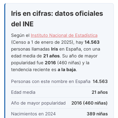
Nombres de Niña que empiezan por P
Nombres de Niña Suecos
Nombres de Niña Navarros
Iris en cifras: datos oficiales
Nombres de Niña que empiezan por Q
Nombres de Niña Riojanos
del INE
Nombres de Niña que empiezan por R
Nombres de Niña Valencianos
Nombres de Niña que empiezan por S
Según el
Instituto Nacional de Estadística
Nombres de Niña Vascos
(Censo a 1 de enero de 2025), hay
14.563
Nombres de Niña que empiezan por T
personas llamadas
Iris
en España, con una
Nombres de Niña que empiezan por U
edad media de
21 años
. Su año de mayor
popularidad fue
2016
(460 niñas) y la
Nombres de Niña que empiezan por V
tendencia reciente es
a la baja
.
Nombres de Niña que empiezan por W
Personas con este nombre en España
14.563
Nombres de Niña que empiezan por X
Edad media
21 años
Nombres de Niña que empiezan por Y
Año de mayor popularidad
2016 (460 niñas)
Nombres de Niña que empiezan por Z
Nacimientos en 2024
389 niñas