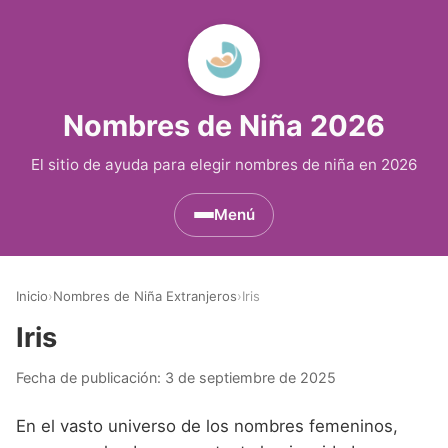
Nombres de Niña 2026
El sitio de ayuda para elegir nombres de niña en 2026
Menú
Nombres de Niña por Inicial
▾
Inicio
›
Nombres de Niña Extranjeros
›
Iris
Nombres de Niña que empiezan por A
Nombres de Niña Históricos
▾
Iris
Nombres de Niña que empiezan por B
Nombres de Niña de Origen Biblico
Nombres de Niña Extranjeros
▾
Fecha de publicación:
3 de septiembre de 2025
Nombres de Niña que empiezan por C
Nombres de Niña Celtas
Nombres de Niña Alemanes
Nombres de Regiones de España
▾
En el vasto universo de los nombres femeninos,
Nombres de Niña que empiezan por D
Nombres de Niña Egipcios
Nombres de Niña Americanos