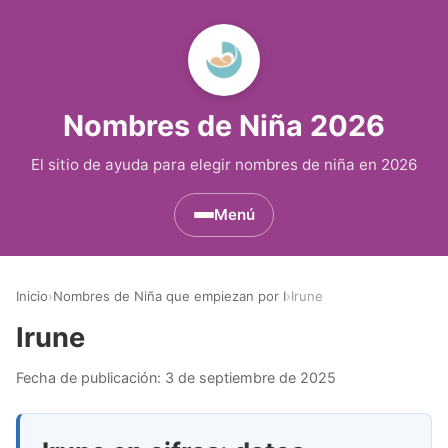
Nombres de Niña 2026
El sitio de ayuda para elegir nombres de niña en 2026
Menú
Nombres de Niña por Inicial
▾
Inicio
›
Nombres de Niña que empiezan por I
›
Irune
Nombres de Niña que empiezan por A
Nombres de Niña Históricos
▾
Irune
Nombres de Niña que empiezan por B
Nombres de Niña de Origen Biblico
Nombres de Niña Extranjeros
▾
Fecha de publicación:
3 de septiembre de 2025
Nombres de Niña que empiezan por C
Nombres de Niña Celtas
Nombres de Niña Alemanes
Nombres de Regiones de España
▾
Nombres de Niña que empiezan por D
Nombres de Niña Egipcios
Nombres de Niña Americanos