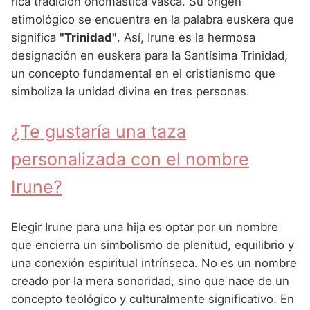
rica tradición onomástica vasca. Su origen
Nombres de Niña que empiezan por P
Nombres de Niña Suecos
Nombres de Niña Navarros
etimológico se encuentra en la palabra euskera que
Nombres de Niña que empiezan por Q
significa
"Trinidad"
. Así, Irune es la hermosa
Nombres de Niña Riojanos
designación en euskera para la Santísima Trinidad,
Nombres de Niña que empiezan por R
Nombres de Niña Valencianos
un concepto fundamental en el cristianismo que
Nombres de Niña que empiezan por S
simboliza la unidad divina en tres personas.
Nombres de Niña Vascos
Nombres de Niña que empiezan por T
¿Te gustaría una taza
Nombres de Niña que empiezan por U
personalizada con el nombre
Nombres de Niña que empiezan por V
Irune?
Nombres de Niña que empiezan por W
Nombres de Niña que empiezan por X
Elegir Irune para una hija es optar por un nombre
que encierra un simbolismo de plenitud, equilibrio y
Nombres de Niña que empiezan por Y
una conexión espiritual intrínseca. No es un nombre
Nombres de Niña que empiezan por Z
creado por la mera sonoridad, sino que nace de un
concepto teológico y culturalmente significativo. En