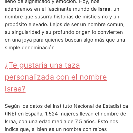
Nombres de Niña Andaluces
Buscar
lleno de significado y emoción. Hoy, nos
Nombres de Niña que empiezan por E
adentramos en el fascinante mundo de
Israa
, un
Nombres de Niña Griegos
Nombres de Niña Chinos
Nombres de Niña Aragoneses
nombre que susurra historias de misticismo y un
Nombres de Niña que empiezan por F
Nombres de Niña Mitológicos
Nombres de Niña Franceses
Nombres de Niña Asturianos
propósito elevado. Lejos de ser un nombre común,
Nombres de Niña que empiezan por G
su singularidad y su profundo origen lo convierten
Nombres de Niña Romanos
Nombres de Niña Hispanoamericanos
Nombres de Niña Baleares
en una joya para quienes buscan algo más que una
Nombres de Niña que empiezan por H
Nombres de Niña Vikingos
Nombres de Niña Ingleses
Nombres de Niña Canarios
simple denominación.
Nombres de Niña que empiezan por I
Nombres de Niña Italianos
Nombres de Niña Cantabros
¿Te gustaría una taza
Nombres de Niña que empiezan por J
Nombres de Niña Japoneses
Nombres de Niña Castellanos
personalizada con el nombre
Nombres de Niña que empiezan por K
Nombres de Niña Judios
Nombres de Niña Catalanes
Israa?
Nombres de Niña que empiezan por L
Nombres de Niña Marroquies
Nombres de Niña Extremeños
Nombres de Niña que empiezan por M
Nombres de Niña Portugueses
Nombres de Niña Gallegos
Según los datos del Instituto Nacional de Estadística
Nombres de Niña que empiezan por N
(INE) en España, 1.524 mujeres llevan el nombre de
Nombres de Niña Rumanos
Nombres de Niña Madrileños
Israa, con una edad media de 7.5 años. Esto nos
Nombres de Niña que empiezan por O
Nombres de Niña Rusos
Nombres de Niña Murcianos
indica que, si bien es un nombre con raíces