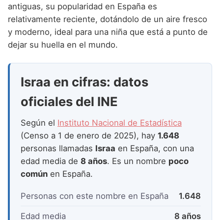
Nombres de Niña que empiezan por P
antiguas, su popularidad en España es
Nombres de Niña Suecos
Nombres de Niña Navarros
relativamente reciente, dotándolo de un aire fresco
Nombres de Niña que empiezan por Q
Nombres de Niña Riojanos
y moderno, ideal para una niña que está a punto de
Nombres de Niña que empiezan por R
dejar su huella en el mundo.
Nombres de Niña Valencianos
Nombres de Niña que empiezan por S
Nombres de Niña Vascos
Israa en cifras: datos
Nombres de Niña que empiezan por T
oficiales del INE
Nombres de Niña que empiezan por U
Nombres de Niña que empiezan por V
Según el
Instituto Nacional de Estadística
(Censo a 1 de enero de 2025), hay
1.648
Nombres de Niña que empiezan por W
personas llamadas
Israa
en España, con una
Nombres de Niña que empiezan por X
edad media de
8 años
. Es un nombre
poco
común
en España.
Nombres de Niña que empiezan por Y
Personas con este nombre en España
1.648
Nombres de Niña que empiezan por Z
Edad media
8 años