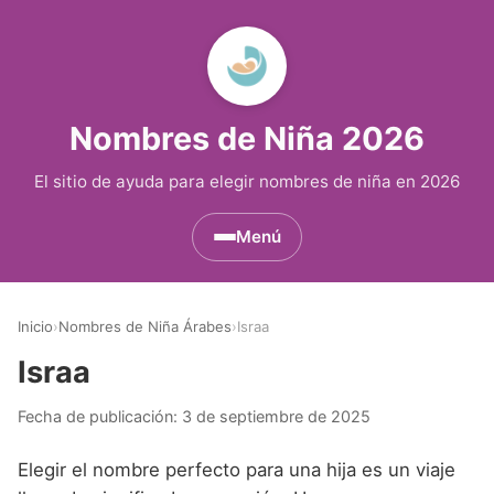
Nombres de Niña 2026
El sitio de ayuda para elegir nombres de niña en 2026
Menú
Nombres de Niña por Inicial
▾
Inicio
›
Nombres de Niña Árabes
›
Israa
Nombres de Niña que empiezan por A
Nombres de Niña Históricos
▾
Israa
Nombres de Niña que empiezan por B
Nombres de Niña de Origen Biblico
Nombres de Niña Extranjeros
▾
Fecha de publicación:
3 de septiembre de 2025
Nombres de Niña que empiezan por C
Nombres de Niña Celtas
Nombres de Niña Alemanes
Nombres de Regiones de España
▾
Elegir el nombre perfecto para una hija es un viaje
Nombres de Niña que empiezan por D
Nombres de Niña Egipcios
Nombres de Niña Americanos