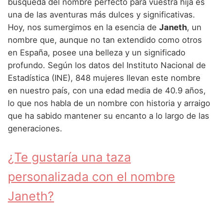
Nombres de Niña Andaluces
Buscar
búsqueda del nombre perfecto para vuestra hija es
Nombres de Niña que empiezan por E
una de las aventuras más dulces y significativas.
Nombres de Niña Griegos
Nombres de Niña Chinos
Nombres de Niña Aragoneses
Hoy, nos sumergimos en la esencia de
Janeth
, un
Nombres de Niña que empiezan por F
Nombres de Niña Mitológicos
Nombres de Niña Franceses
Nombres de Niña Asturianos
nombre que, aunque no tan extendido como otros
Nombres de Niña que empiezan por G
en España, posee una belleza y un significado
Nombres de Niña Romanos
Nombres de Niña Hispanoamericanos
Nombres de Niña Baleares
profundo. Según los datos del Instituto Nacional de
Nombres de Niña que empiezan por H
Nombres de Niña Vikingos
Nombres de Niña Ingleses
Nombres de Niña Canarios
Estadística (INE), 848 mujeres llevan este nombre
Nombres de Niña que empiezan por I
en nuestro país, con una edad media de 40.9 años,
Nombres de Niña Italianos
Nombres de Niña Cantabros
lo que nos habla de un nombre con historia y arraigo
Nombres de Niña que empiezan por J
Nombres de Niña Japoneses
Nombres de Niña Castellanos
que ha sabido mantener su encanto a lo largo de las
Nombres de Niña que empiezan por K
generaciones.
Nombres de Niña Judios
Nombres de Niña Catalanes
Nombres de Niña que empiezan por L
Nombres de Niña Marroquies
Nombres de Niña Extremeños
¿Te gustaría una taza
Nombres de Niña que empiezan por M
Nombres de Niña Portugueses
Nombres de Niña Gallegos
personalizada con el nombre
Nombres de Niña que empiezan por N
Nombres de Niña Rumanos
Nombres de Niña Madrileños
Janeth?
Nombres de Niña que empiezan por O
Nombres de Niña Rusos
Nombres de Niña Murcianos