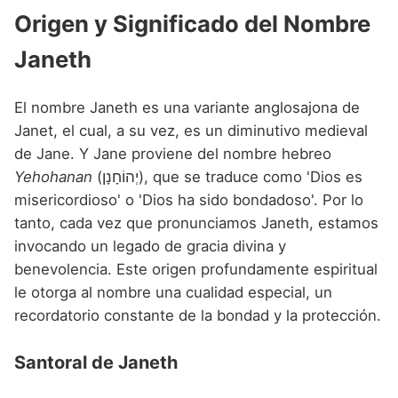
Nombres de Niña que empiezan por P
Nombres de Niña Suecos
Origen y Significado del Nombre
Nombres de Niña Navarros
Nombres de Niña que empiezan por Q
Nombres de Niña Riojanos
Janeth
Nombres de Niña que empiezan por R
Nombres de Niña Valencianos
El nombre Janeth es una variante anglosajona de
Nombres de Niña que empiezan por S
Nombres de Niña Vascos
Janet, el cual, a su vez, es un diminutivo medieval
Nombres de Niña que empiezan por T
de Jane. Y Jane proviene del nombre hebreo
Yehohanan
(יְהוֹחָנָן), que se traduce como 'Dios es
Nombres de Niña que empiezan por U
misericordioso' o 'Dios ha sido bondadoso'. Por lo
Nombres de Niña que empiezan por V
tanto, cada vez que pronunciamos Janeth, estamos
invocando un legado de gracia divina y
Nombres de Niña que empiezan por W
benevolencia. Este origen profundamente espiritual
Nombres de Niña que empiezan por X
le otorga al nombre una cualidad especial, un
recordatorio constante de la bondad y la protección.
Nombres de Niña que empiezan por Y
Nombres de Niña que empiezan por Z
Santoral de Janeth