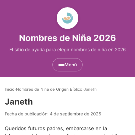
Nombres de Niña 2026
El sitio de ayuda para elegir nombres de niña en 2026
Menú
Nombres de Niña por Inicial
▾
Inicio
›
Nombres de Niña de Origen Bíblico
›
Janeth
Nombres de Niña que empiezan por A
Nombres de Niña Históricos
▾
Janeth
Nombres de Niña que empiezan por B
Nombres de Niña de Origen Biblico
Nombres de Niña Extranjeros
▾
Fecha de publicación:
4 de septiembre de 2025
Nombres de Niña que empiezan por C
Nombres de Niña Celtas
Nombres de Niña Alemanes
Nombres de Regiones de España
▾
Queridos futuros padres, embarcarse en la
Nombres de Niña que empiezan por D
Nombres de Niña Egipcios
Nombres de Niña Americanos