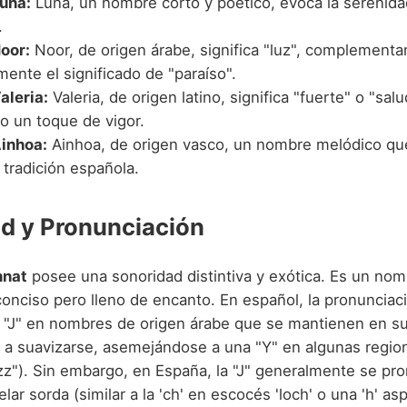
una:
Luna, un nombre corto y poético, evoca la serenidad
.
oor:
Noor, de origen árabe, significa "luz", complement
ente el significado de "paraíso".
aleria:
Valeria, de origen latino, significa "fuerte" o "salu
o un toque de vigor.
inhoa:
Ainhoa, de origen vasco, un nombre melódico qu
 tradición española.
d y Pronunciación
nnat
posee una sonoridad distintiva y exótica. Es un nom
conciso pero lleno de encanto. En español, la pronuncia
 "J" en nombres de origen árabe que se mantienen en s
e a suavizarse, asemejándose a una "Y" en algunas region
jazz"). Sin embargo, en España, la "J" generalmente se p
elar sorda (similar a la 'ch' en escocés 'loch' o una 'h' as