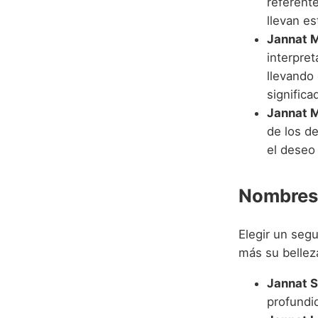
referente
llevan e
Jannat M
interpre
llevando
significa
Jannat M
de los de
el deseo 
Nombres
Elegir un seg
más su bellez
Jannat S
profundid