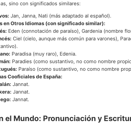
as, sino con significados similares:
vos:
Jan, Janna, Nati (más adaptado al español).
s en Otros Idiomas (con significado similar):
és:
Eden (connotación de paraíso), Gardenia (nombre flor
ncés:
Ciel (cielo, aunque más común para varones), Parad
antivo).
iano:
Paradisa (muy raro), Edenia.
mán:
Paradies (como sustantivo, no como nombre propio
tugués:
Paraíso (como sustantivo, no como nombre prop
as Cooficiales de España:
alán:
Jannat.
kera:
Jannat.
lego:
Jannat.
n el Mundo: Pronunciación y Escritu