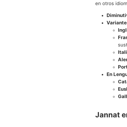
en otros idiom
Diminuti
Variante
Ingl
Fra
sust
Ital
Ale
Por
En Lengu
Cat
Eus
Gal
Jannat e