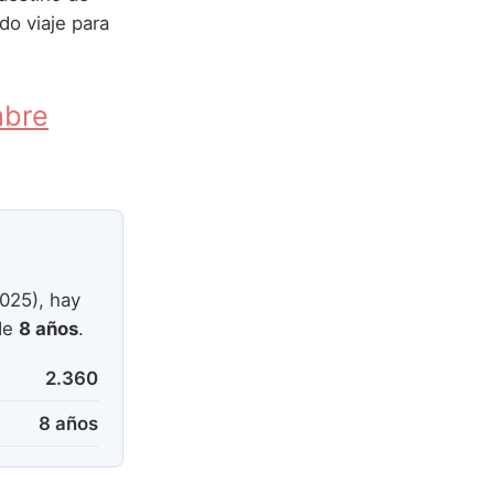
do viaje para
mbre
025), hay
de
8 años
.
2.360
8 años