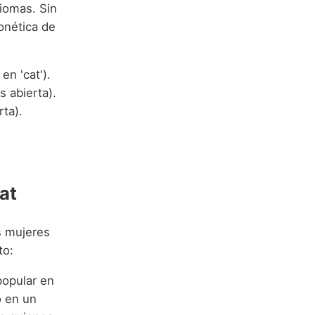
diomas. Sin
onética de
en 'cat').
s abierta).
rta).
at
s mujeres
to:
popular en
o en un