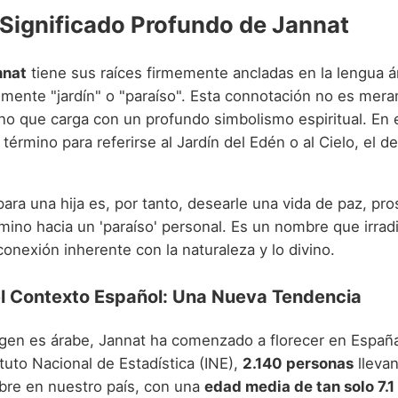
 Significado Profundo de Jannat
nnat
tiene sus raíces firmemente ancladas en la lengua 
ralmente "jardín" o "paraíso". Esta connotación no es mer
ino que carga con un profundo simbolismo espiritual. En e
 término para referirse al Jardín del Edén o al Cielo, el de
para una hija es, por tanto, desearle una vida de paz, pr
mino hacia un 'paraíso' personal. Es un nombre que irrad
onexión inherente con la naturaleza y lo divino.
el Contexto Español: Una Nueva Tendencia
gen es árabe, Jannat ha comenzado a florecer en Españ
ituto Nacional de Estadística (INE),
2.140 personas
llevan
re en nuestro país, con una
edad media de tan solo 7.1