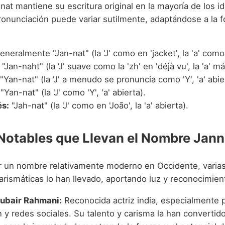
at mantiene su escritura original en la mayoría de los i
ronunciación puede variar sutilmente, adaptándose a la f
neralmente "Jan-nat" (la 'J' como en 'jacket', la 'a' como 
"Jan-naht" (la 'J' suave como la 'zh' en 'déjà vu', la 'a' má
"Yan-nat" (la 'J' a menudo se pronuncia como 'Y', 'a' abie
"Yan-nat" (la 'J' como 'Y', 'a' abierta).
s:
"Jah-nat" (la 'J' como en 'João', la 'a' abierta).
Notables que Llevan el Nombre Jann
r un nombre relativamente moderno en Occidente, varia
arismáticas lo han llevado, aportando luz y reconocimien
ubair Rahmani:
Reconocida actriz india, especialmente 
n y redes sociales. Su talento y carisma la han convertid