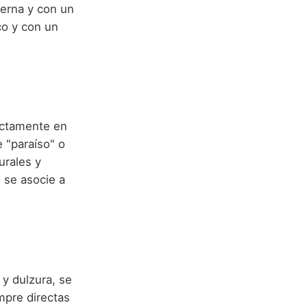
derna y con un
co y con un
ectamente en
e "paraíso" o
urales y
 se asocie a
y dulzura, se
mpre directas