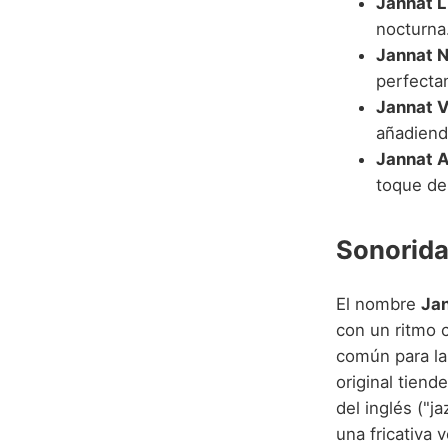
Jannat L
nocturna
Jannat N
perfectam
Jannat V
añadiend
Jannat A
toque de
Sonorida
El nombre
Ja
con un ritmo 
común para la
original tiend
del inglés ("
una fricativa v