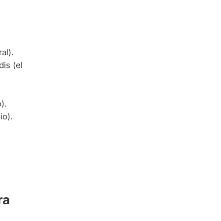
al).
is (el
).
io).
ra