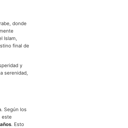
árabe, donde
amente
l Islam,
stino final de
osperidad y
ia serenidad,
a. Según los
 este
 años
. Esto