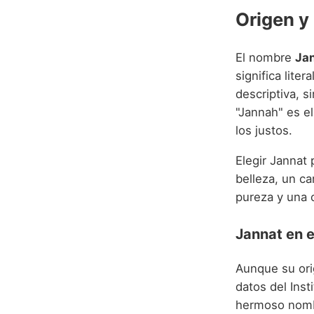
Origen y
El nombre
Ja
significa lite
descriptiva, s
"Jannah" es el
los justos.
Elegir Jannat 
belleza, un ca
pureza y una c
Jannat en 
Aunque su ori
datos del Inst
hermoso nomb