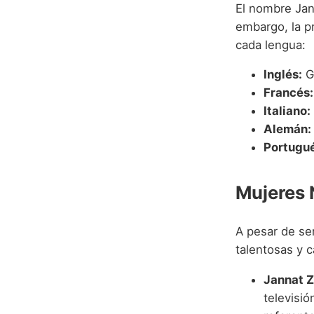
El nombre Jann
embargo, la p
cada lengua:
Inglés:
Ge
Francés:
Italiano:
Alemán:
Portugué
Mujeres 
A pesar de se
talentosas y c
Jannat Z
televisió