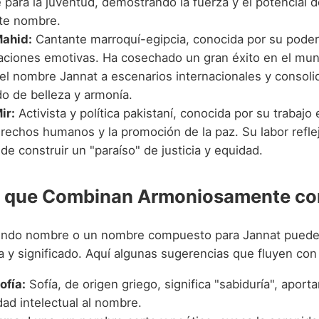
 para la juventud, demostrando la fuerza y el potencial 
ste nombre.
ahid:
Cantante marroquí-egipcia, conocida por su poder
taciones emotivas. Ha cosechado un gran éxito en el mu
 el nombre Jannat a escenarios internacionales y consol
do de belleza y armonía.
ir:
Activista y política pakistaní, conocida por su trabajo
rechos humanos y la promoción de la paz. Su labor reflej
de construir un "paraíso" de justicia y equidad.
 que Combinan Armoniosamente co
undo nombre o un nombre compuesto para Jannat puede 
a y significado. Aquí algunas sugerencias que fluyen con
ofía:
Sofía, de origen griego, significa "sabiduría", aport
ad intelectual al nombre.