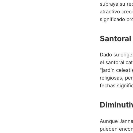
subraya su re
atractivo cre
significado pr
Santoral
Dado su orige
el santoral ca
"jardín celest
religiosas, pe
fechas signific
Diminuti
Aunque Jannat
pueden encont