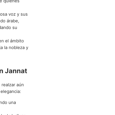
de quienes
osa voz y sus
ndo árabe,
idando su
 en el ámbito
a la nobleza y
n Jannat
realzar aún
 elegancia:
ando una