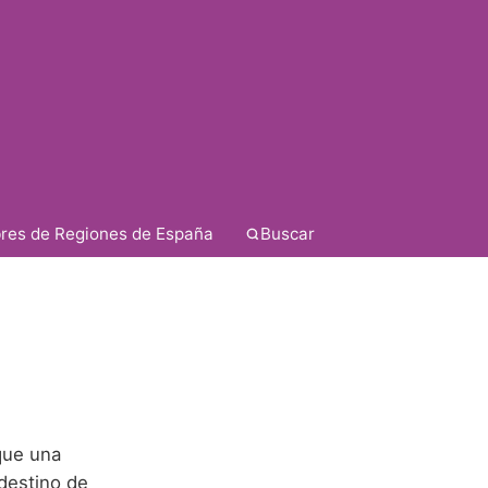
res de Regiones de España
Buscar
que una
 destino de