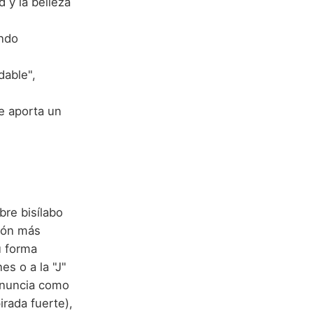
 y la belleza
ando
dable",
e aporta un
bre bisílabo
ción más
u forma
es o a la "J"
ronuncia como
pirada fuerte),