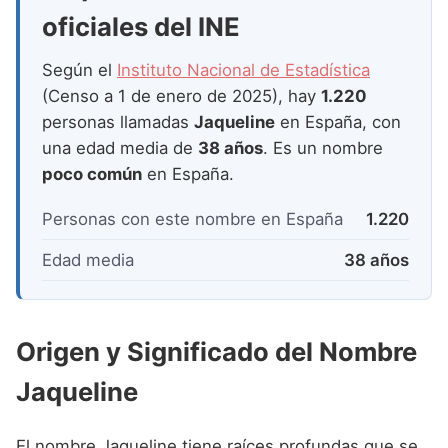
Nombres de Niña que empiezan por P
Nombres de Niña Suecos
oficiales del INE
Nombres de Niña Navarros
Nombres de Niña que empiezan por Q
Nombres de Niña Riojanos
Según el
Instituto Nacional de Estadística
Nombres de Niña que empiezan por R
(Censo a 1 de enero de 2025), hay
1.220
Nombres de Niña Valencianos
personas llamadas
Jaqueline
en España, con
Nombres de Niña que empiezan por S
Nombres de Niña Vascos
una edad media de
38 años
. Es un nombre
Nombres de Niña que empiezan por T
poco común
en España.
Nombres de Niña que empiezan por U
Personas con este nombre en España
1.220
Nombres de Niña que empiezan por V
Edad media
38 años
Nombres de Niña que empiezan por W
Nombres de Niña que empiezan por X
Origen y Significado del Nombre
Nombres de Niña que empiezan por Y
Jaqueline
Nombres de Niña que empiezan por Z
El nombre Jaqueline tiene raíces profundas que se