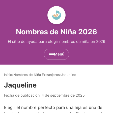
Nombres de Niña 2026
El sitio de ayuda para elegir nombres de niña en 2026
Menú
Nombres de Niña por Inicial
▾
Inicio
›
Nombres de Niña Extranjeros
›
Jaqueline
Nombres de Niña que empiezan por A
Nombres de Niña Históricos
▾
Jaqueline
Nombres de Niña que empiezan por B
Nombres de Niña de Origen Biblico
Nombres de Niña Extranjeros
▾
Fecha de publicación:
4 de septiembre de 2025
Nombres de Niña que empiezan por C
Nombres de Niña Celtas
Nombres de Niña Alemanes
Nombres de Regiones de España
▾
Elegir el nombre perfecto para una hija es una de
Nombres de Niña que empiezan por D
Nombres de Niña Egipcios
Nombres de Niña Americanos