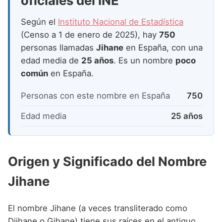
oficiales del INE
Nombres de Niña que empiezan por P
Nombres de Niña Suecos
Nombres de Niña Navarros
Según el
Instituto Nacional de Estadística
Nombres de Niña que empiezan por Q
Nombres de Niña Riojanos
(Censo a 1 de enero de 2025), hay
750
Nombres de Niña que empiezan por R
personas llamadas
Jihane
en España, con una
Nombres de Niña Valencianos
edad media de
25 años
. Es un nombre
poco
Nombres de Niña que empiezan por S
Nombres de Niña Vascos
común
en España.
Nombres de Niña que empiezan por T
Personas con este nombre en España
750
Nombres de Niña que empiezan por U
Edad media
25 años
Nombres de Niña que empiezan por V
Nombres de Niña que empiezan por W
Origen y Significado del Nombre
Nombres de Niña que empiezan por X
Jihane
Nombres de Niña que empiezan por Y
Nombres de Niña que empiezan por Z
El nombre Jihane (a veces transliterado como
Djihane o Gihane) tiene sus raíces en el antiguo