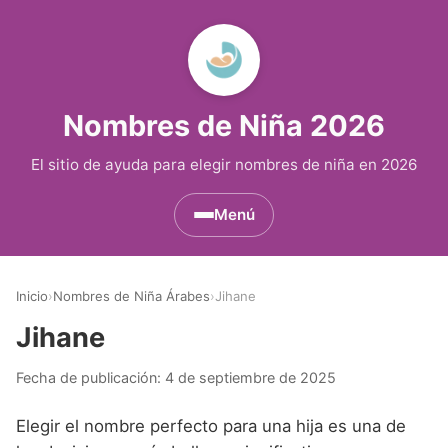
Nombres de Niña 2026
El sitio de ayuda para elegir nombres de niña en 2026
Menú
Nombres de Niña por Inicial
▾
Inicio
›
Nombres de Niña Árabes
›
Jihane
Nombres de Niña que empiezan por A
Nombres de Niña Históricos
▾
Jihane
Nombres de Niña que empiezan por B
Nombres de Niña de Origen Biblico
Nombres de Niña Extranjeros
▾
Fecha de publicación:
4 de septiembre de 2025
Nombres de Niña que empiezan por C
Nombres de Niña Celtas
Nombres de Niña Alemanes
Nombres de Regiones de España
▾
Elegir el nombre perfecto para una hija es una de
Nombres de Niña que empiezan por D
Nombres de Niña Egipcios
Nombres de Niña Americanos