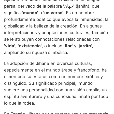
persa, derivado de la palabra 'جهان' (jahān), que
significa
'mundo'
o
'universo'
. Es un nombre
profundamente poético que evoca la inmensidad, la
globalidad y la belleza de la creación. En algunas
interpretaciones y adaptaciones culturales, también
se le atribuyen connotaciones relacionadas con
'vida'
,
'existencia'
, o incluso
'flor'
y
'jardín'
,
ampliando su riqueza simbólica.
La adopción de Jihane en diversas culturas,
especialmente en el mundo árabe y francófono, ha
cimentado su estatus como un nombre exótico y
distinguido. Su significado principal, 'mundo',
sugiere una personalidad con una visión amplia, un
espíritu aventurero y una curiosidad innata por todo
lo que la rodea.
En España, Jihane es un nombre con una presencia