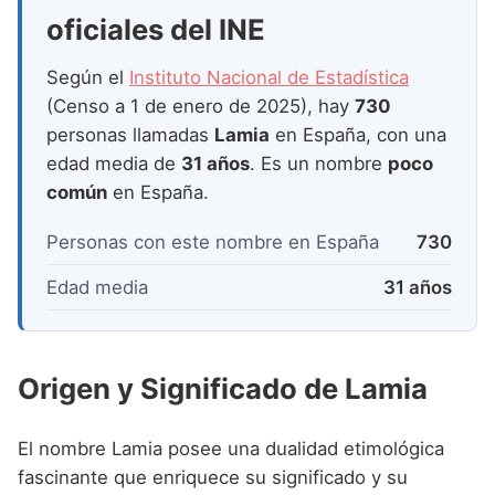
Nombres de Niña que empiezan por P
Nombres de Niña Suecos
oficiales del INE
Nombres de Niña Navarros
Nombres de Niña que empiezan por Q
Nombres de Niña Riojanos
Según el
Instituto Nacional de Estadística
Nombres de Niña que empiezan por R
(Censo a 1 de enero de 2025), hay
730
Nombres de Niña Valencianos
personas llamadas
Lamia
en España, con una
Nombres de Niña que empiezan por S
Nombres de Niña Vascos
edad media de
31 años
. Es un nombre
poco
Nombres de Niña que empiezan por T
común
en España.
Nombres de Niña que empiezan por U
Personas con este nombre en España
730
Nombres de Niña que empiezan por V
Edad media
31 años
Nombres de Niña que empiezan por W
Nombres de Niña que empiezan por X
Origen y Significado de Lamia
Nombres de Niña que empiezan por Y
Nombres de Niña que empiezan por Z
El nombre Lamia posee una dualidad etimológica
fascinante que enriquece su significado y su