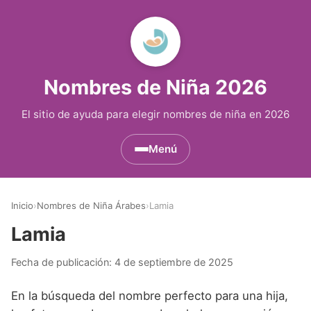
Nombres de Niña 2026
El sitio de ayuda para elegir nombres de niña en 2026
Menú
Nombres de Niña por Inicial
▾
Inicio
›
Nombres de Niña Árabes
›
Lamia
Nombres de Niña que empiezan por A
Nombres de Niña Históricos
▾
Lamia
Nombres de Niña que empiezan por B
Nombres de Niña de Origen Biblico
Nombres de Niña Extranjeros
▾
Fecha de publicación:
4 de septiembre de 2025
Nombres de Niña que empiezan por C
Nombres de Niña Celtas
Nombres de Niña Alemanes
Nombres de Regiones de España
▾
En la búsqueda del nombre perfecto para una hija,
Nombres de Niña que empiezan por D
Nombres de Niña Egipcios
Nombres de Niña Americanos