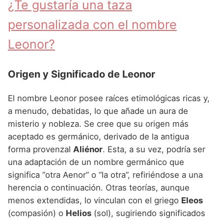
¿Te gustaría una taza
Nombres de Niña que empiezan por P
Nombres de Niña Suecos
Nombres de Niña Navarros
personalizada con el nombre
Nombres de Niña que empiezan por Q
Nombres de Niña Riojanos
Leonor?
Nombres de Niña que empiezan por R
Nombres de Niña Valencianos
Nombres de Niña que empiezan por S
Nombres de Niña Vascos
Origen y Significado de Leonor
Nombres de Niña que empiezan por T
El nombre Leonor posee raíces etimológicas ricas y,
Nombres de Niña que empiezan por U
a menudo, debatidas, lo que añade un aura de
Nombres de Niña que empiezan por V
misterio y nobleza. Se cree que su origen más
aceptado es germánico, derivado de la antigua
Nombres de Niña que empiezan por W
forma provenzal
Aliénor
. Esta, a su vez, podría ser
Nombres de Niña que empiezan por X
una adaptación de un nombre germánico que
significa “otra Aenor” o “la otra”, refiriéndose a una
Nombres de Niña que empiezan por Y
herencia o continuación. Otras teorías, aunque
Nombres de Niña que empiezan por Z
menos extendidas, lo vinculan con el griego
Eleos
(compasión) o
Helios
(sol), sugiriendo significados