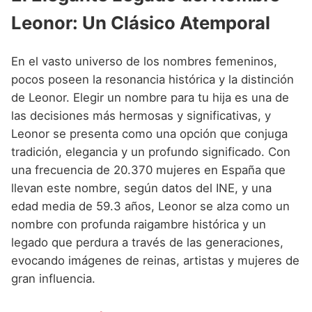
Nombres de Niña Andaluces
Buscar
Leonor: Un Clásico Atemporal
Nombres de Niña que empiezan por E
Nombres de Niña Griegos
Nombres de Niña Chinos
Nombres de Niña Aragoneses
Nombres de Niña que empiezan por F
Nombres de Niña Mitológicos
Nombres de Niña Franceses
Nombres de Niña Asturianos
En el vasto universo de los nombres femeninos,
Nombres de Niña que empiezan por G
Nombres de Niña Romanos
pocos poseen la resonancia histórica y la distinción
Nombres de Niña Hispanoamericanos
Nombres de Niña Baleares
de Leonor. Elegir un nombre para tu hija es una de
Nombres de Niña que empiezan por H
Nombres de Niña Vikingos
Nombres de Niña Ingleses
Nombres de Niña Canarios
las decisiones más hermosas y significativas, y
Nombres de Niña que empiezan por I
Leonor se presenta como una opción que conjuga
Nombres de Niña Italianos
Nombres de Niña Cantabros
tradición, elegancia y un profundo significado. Con
Nombres de Niña que empiezan por J
Nombres de Niña Japoneses
Nombres de Niña Castellanos
una frecuencia de 20.370 mujeres en España que
Nombres de Niña que empiezan por K
llevan este nombre, según datos del INE, y una
Nombres de Niña Judios
Nombres de Niña Catalanes
edad media de 59.3 años, Leonor se alza como un
Nombres de Niña que empiezan por L
Nombres de Niña Marroquies
Nombres de Niña Extremeños
nombre con profunda raigambre histórica y un
Nombres de Niña que empiezan por M
legado que perdura a través de las generaciones,
Nombres de Niña Portugueses
Nombres de Niña Gallegos
evocando imágenes de reinas, artistas y mujeres de
Nombres de Niña que empiezan por N
Nombres de Niña Rumanos
Nombres de Niña Madrileños
gran influencia.
Nombres de Niña que empiezan por O
Nombres de Niña Rusos
Nombres de Niña Murcianos