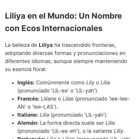
Liliya en el Mundo: Un Nombre
con Ecos Internacionales
La belleza de
Liliya
ha trascendido fronteras,
adoptando diversas formas y pronunciaciones en
diferentes idiomas, aunque siempre manteniendo
su esencia floral:
Inglés:
Comúnmente como
Lily
o
Lilia
(pronunciado 'LIL-ee' o 'LIL-yah').
Francés:
Liliane
o
Lilas
(pronunciado 'lee-lee-
AN' o 'lee-LAS').
Italiano:
Lilia
(pronunciado 'LIL-yah').
Alemán:
La forma directa suele ser
Lilie
(pronunciado 'LIL-ee-eh'), o la variante
Lilly
.
Portugués:
Lília
o
Lílian
(pronunciado 'LIL-yah'