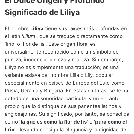
El Dulce Origen y Profundo
Nombres de Niña que empiezan por P
Nombres de Niña Suecos
Nombres de Niña Navarros
Significado de Liliya
Nombres de Niña que empiezan por Q
Nombres de Niña Riojanos
Nombres de Niña que empiezan por R
El nombre
Liliya
tiene sus raíces más profundas en
Nombres de Niña Valencianos
el latín
'lilium'
, que se traduce directamente como
Nombres de Niña que empiezan por S
Nombres de Niña Vascos
'lirio' o 'flor de lis'. Este origen floral es
Nombres de Niña que empiezan por T
universalmente reconocido como un símbolo de
pureza, inocencia, belleza y realeza. Sin embargo,
Nombres de Niña que empiezan por U
Liliya no es simplemente una traducción; es una
Nombres de Niña que empiezan por V
variante eslava del nombre Lilia o Lily, popular
especialmente en países de Europa del Este como
Nombres de Niña que empiezan por W
Rusia, Ucrania y Bulgaria. En estas culturas, se le ha
Nombres de Niña que empiezan por X
dotado de una sonoridad particular y un encanto
propio que lo distingue de sus parientes latinos y
Nombres de Niña que empiezan por Y
anglosajones. Su significado, por tanto, se consolida
Nombres de Niña que empiezan por Z
como
'la que es como la flor de lis'
o
'pura como el
lirio'
, llevando consigo la elegancia y la dignidad de