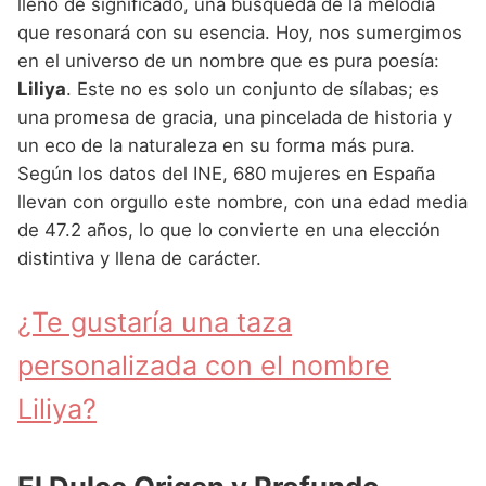
Nombres de Niña Andaluces
Buscar
lleno de significado, una búsqueda de la melodía
Nombres de Niña que empiezan por E
que resonará con su esencia. Hoy, nos sumergimos
Nombres de Niña Griegos
Nombres de Niña Chinos
Nombres de Niña Aragoneses
en el universo de un nombre que es pura poesía:
Nombres de Niña que empiezan por F
Nombres de Niña Mitológicos
Nombres de Niña Franceses
Nombres de Niña Asturianos
Liliya
. Este no es solo un conjunto de sílabas; es
Nombres de Niña que empiezan por G
una promesa de gracia, una pincelada de historia y
Nombres de Niña Romanos
Nombres de Niña Hispanoamericanos
Nombres de Niña Baleares
un eco de la naturaleza en su forma más pura.
Nombres de Niña que empiezan por H
Nombres de Niña Vikingos
Nombres de Niña Ingleses
Nombres de Niña Canarios
Según los datos del INE, 680 mujeres en España
Nombres de Niña que empiezan por I
llevan con orgullo este nombre, con una edad media
Nombres de Niña Italianos
Nombres de Niña Cantabros
de 47.2 años, lo que lo convierte en una elección
Nombres de Niña que empiezan por J
Nombres de Niña Japoneses
Nombres de Niña Castellanos
distintiva y llena de carácter.
Nombres de Niña que empiezan por K
Nombres de Niña Judios
Nombres de Niña Catalanes
¿Te gustaría una taza
Nombres de Niña que empiezan por L
Nombres de Niña Marroquies
Nombres de Niña Extremeños
personalizada con el nombre
Nombres de Niña que empiezan por M
Nombres de Niña Portugueses
Nombres de Niña Gallegos
Liliya?
Nombres de Niña que empiezan por N
Nombres de Niña Rumanos
Nombres de Niña Madrileños
Nombres de Niña que empiezan por O
Nombres de Niña Rusos
Nombres de Niña Murcianos