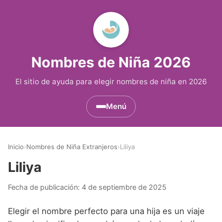
Nombres de Niña 2026
El sitio de ayuda para elegir nombres de niña en 2026
Menú
Nombres de Niña por Inicial
▾
Inicio
›
Nombres de Niña Extranjeros
›
Liliya
Nombres de Niña que empiezan por A
Nombres de Niña Históricos
▾
Liliya
Nombres de Niña que empiezan por B
Nombres de Niña de Origen Biblico
Nombres de Niña Extranjeros
▾
Fecha de publicación:
4 de septiembre de 2025
Nombres de Niña que empiezan por C
Nombres de Niña Celtas
Nombres de Niña Alemanes
Nombres de Regiones de España
▾
Elegir el nombre perfecto para una hija es un viaje
Nombres de Niña que empiezan por D
Nombres de Niña Egipcios
Nombres de Niña Americanos