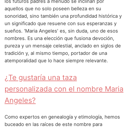
Nombres de Niña Andaluces
Buscar
los futuros padres a menudo se inclinan por
Nombres de Niña que empiezan por E
aquellos que no solo poseen belleza en su
Nombres de Niña Griegos
Nombres de Niña Chinos
Nombres de Niña Aragoneses
sonoridad, sino también una profundidad histórica y
Nombres de Niña que empiezan por F
Nombres de Niña Mitológicos
Nombres de Niña Franceses
Nombres de Niña Asturianos
un significado que resuene con sus esperanzas y
Nombres de Niña que empiezan por G
sueños. 'Maria Angeles' es, sin duda, uno de esos
Nombres de Niña Romanos
Nombres de Niña Hispanoamericanos
Nombres de Niña Baleares
nombres. Es una elección que fusiona devoción,
Nombres de Niña que empiezan por H
Nombres de Niña Vikingos
Nombres de Niña Ingleses
Nombres de Niña Canarios
pureza y un mensaje celestial, anclado en siglos de
Nombres de Niña que empiezan por I
tradición y, al mismo tiempo, portador de una
Nombres de Niña Italianos
Nombres de Niña Cantabros
atemporalidad que lo hace siempre relevante.
Nombres de Niña que empiezan por J
Nombres de Niña Japoneses
Nombres de Niña Castellanos
Nombres de Niña que empiezan por K
¿Te gustaría una taza
Nombres de Niña Judios
Nombres de Niña Catalanes
Nombres de Niña que empiezan por L
personalizada con el nombre Maria
Nombres de Niña Marroquies
Nombres de Niña Extremeños
Nombres de Niña que empiezan por M
Angeles?
Nombres de Niña Portugueses
Nombres de Niña Gallegos
Nombres de Niña que empiezan por N
Nombres de Niña Rumanos
Nombres de Niña Madrileños
Como expertos en genealogía y etimología, hemos
Nombres de Niña que empiezan por O
Nombres de Niña Rusos
Nombres de Niña Murcianos
buceado en las raíces de este nombre para