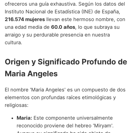
Nombres de Niña que empiezan por P
ofreceros una guía exhaustiva. Según los datos del
Nombres de Niña Suecos
Nombres de Niña Navarros
Instituto Nacional de Estadística (INE) de España,
Nombres de Niña que empiezan por Q
Nombres de Niña Riojanos
216.574 mujeres
llevan este hermoso nombre, con
Nombres de Niña que empiezan por R
una edad media de
60.0 años
, lo que subraya su
Nombres de Niña Valencianos
arraigo y su perdurable presencia en nuestra
Nombres de Niña que empiezan por S
Nombres de Niña Vascos
cultura.
Nombres de Niña que empiezan por T
Origen y Significado Profundo de
Nombres de Niña que empiezan por U
Maria Angeles
Nombres de Niña que empiezan por V
Nombres de Niña que empiezan por W
El nombre 'Maria Angeles' es un compuesto de dos
Nombres de Niña que empiezan por X
elementos con profundas raíces etimológicas y
religiosas:
Nombres de Niña que empiezan por Y
Maria:
Este componente universalmente
Nombres de Niña que empiezan por Z
reconocido proviene del hebreo 'Miryam'.