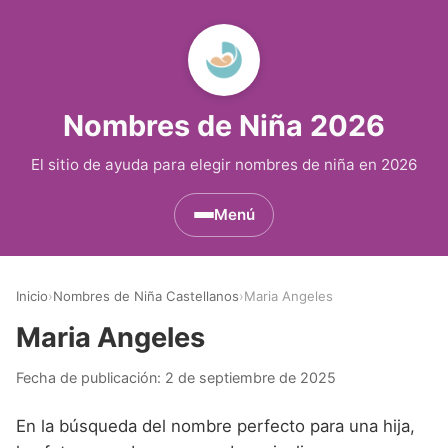
Nombres de Niña 2026
El sitio de ayuda para elegir nombres de niña en 2026
Menú
Nombres de Niña por Inicial
▾
Inicio
›
Nombres de Niña Castellanos
›
Maria Angeles
Nombres de Niña que empiezan por A
Nombres de Niña Históricos
▾
Maria Angeles
Nombres de Niña que empiezan por B
Nombres de Niña de Origen Biblico
Nombres de Niña Extranjeros
▾
Fecha de publicación:
2 de septiembre de 2025
Nombres de Niña que empiezan por C
Nombres de Niña Celtas
Nombres de Niña Alemanes
Nombres de Regiones de España
▾
En la búsqueda del nombre perfecto para una hija,
Nombres de Niña que empiezan por D
Nombres de Niña Egipcios
Nombres de Niña Americanos