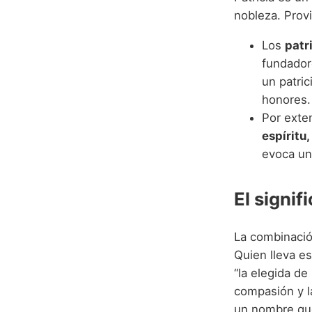
nobleza. Provie
Los
patr
fundadore
un patric
honores.
Por exte
espíritu,
evoca un
El signif
La combinació
Quien lleva e
“la elegida de
compasión y la 
un nombre que