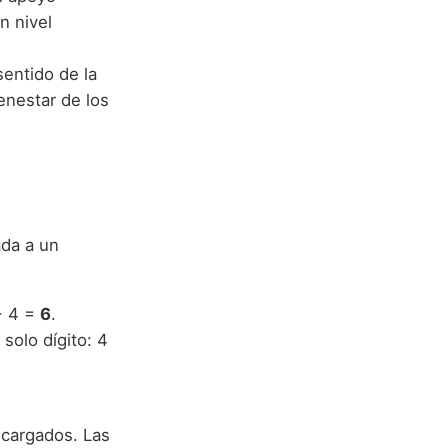
n nivel
sentido de la
enestar de los
ada a un
 + 4 =
6
.
 solo dígito: 4
 cargados. Las