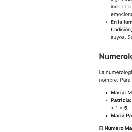
incondici
emociona
En la fam
tradición
suyos. S
Numerolo
La numerologí
nombre. Para M
Maria:
M(
Patricia:
+ 1 =
5
.
Maria Pa
El
Número Mae