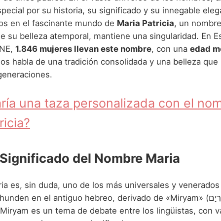
pecial por su historia, su significado y su innegable ele
os en el fascinante mundo de
Maria Patricia
, un nombr
de su belleza atemporal, mantiene una singularidad. En 
INE,
1.846 mujeres llevan este nombre
, con una
edad me
nos habla de una tradición consolidada y una belleza que
 generaciones.
ría una taza personalizada con el no
ricia?
 Significado del Nombre Maria
a es, sin duda, uno de los más universales y venerados d
nden en el antiguo hebreo, derivado de «Miryam» (מִרְיָם). La
 Miryam es un tema de debate entre los lingüistas, con v