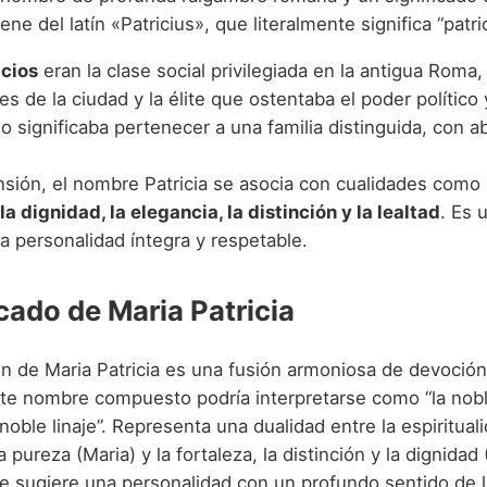
ne del latín «Patricius», que literalmente significa “patric
icios
eran la clase social privilegiada en la antigua Roma,
s de la ciudad y la élite que ostentaba el poder político 
io significaba pertenecer a una familia distinguida, con 
nsión, el nombre Patricia se asocia con cualidades como
 la dignidad, la elegancia, la distinción y la lealtad
. Es
a personalidad íntegra y respetable.
icado de Maria Patricia
n de Maria Patricia es una fusión armoniosa de devoción
ste nombre compuesto podría interpretarse como “la nob
 noble linaje”. Representa una dualidad entre la espirituali
pureza (Maria) y la fortaleza, la distinción y la dignidad (
 sugiere una personalidad con un profundo sentido de la