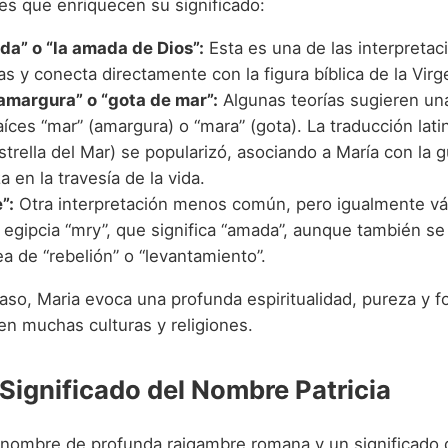
nes que enriquecen su significado:
ida” o “la amada de Dios”:
Esta es una de las interpreta
s y conecta directamente con la figura bíblica de la Virg
amargura” o “gota de mar”:
Algunas teorías sugieren un
aíces “mar” (amargura) o “mara” (gota). La traducción latin
strella del Mar) se popularizó, asociando a María con la gu
 en la travesía de la vida.
”:
Otra interpretación menos común, pero igualmente vál
z egipcia “mry”, que significa “amada”, aunque también s
ea de “rebelión” o “levantamiento”.
aso, Maria evoca una profunda espiritualidad, pureza y f
 en muchas culturas y religiones.
 Significado del Nombre Patricia
n nombre de profunda raigambre romana y un significado q