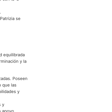
.
Patrizia se
d equilibrada
rminación y la
izadas. Poseen
o que las
ilidades y
s y
un apoyo