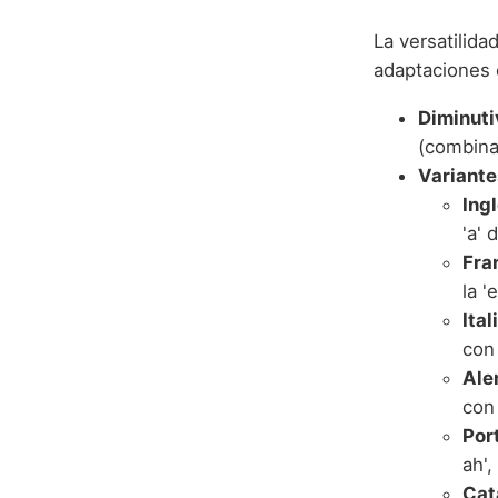
La versatilida
adaptaciones 
Diminuti
(combina
Variante
Ingl
'a' 
Fra
la '
Ital
con 
Ale
con 
Por
ah',
Cat