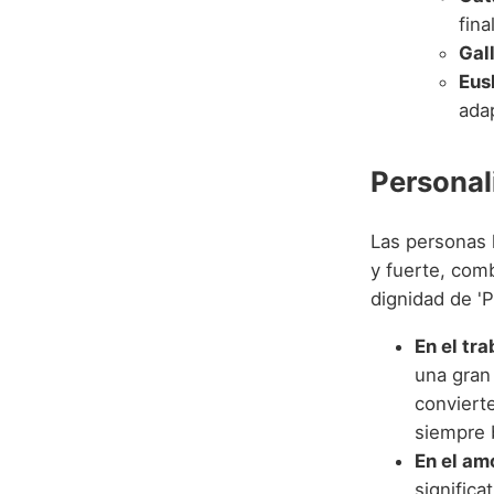
fina
Gal
Eus
ada
Personal
Las personas 
y fuerte, comb
dignidad de 'Pa
En el tra
una gran 
conviert
siempre 
En el am
significa