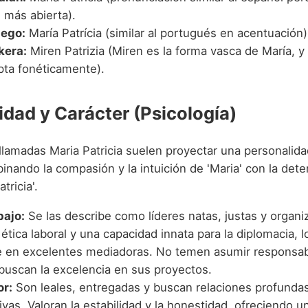
l más abierta).
lego:
María Patrícia (similar al portugués en acentuación)
kera:
Miren Patrizia (Miren es la forma vasca de María, y 
pta fonéticamente).
idad y Carácter (Psicología)
llamadas Maria Patricia suelen proyectar una personalida
inando la compasión y la intuición de 'Maria' con la dete
tricia'.
bajo:
Se las describe como líderes natas, justas y organ
ética laboral y una capacidad innata para la diplomacia, l
e en excelentes mediadoras. No temen asumir responsab
buscan la excelencia en sus proyectos.
or:
Son leales, entregadas y buscan relaciones profunda
tivas. Valoran la estabilidad y la honestidad, ofreciendo 