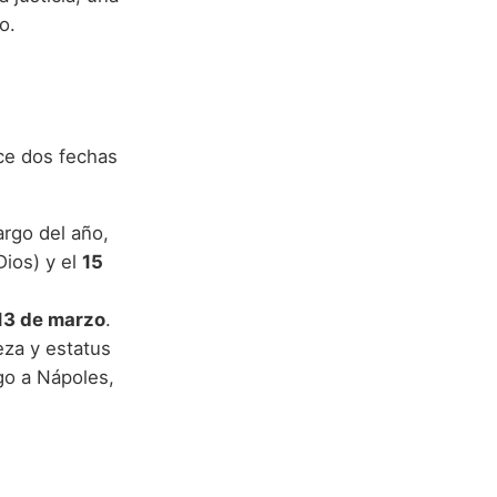
o.
ece dos fechas
rgo del año,
ios) y el
15
13 de marzo
.
eza y estatus
go a Nápoles,