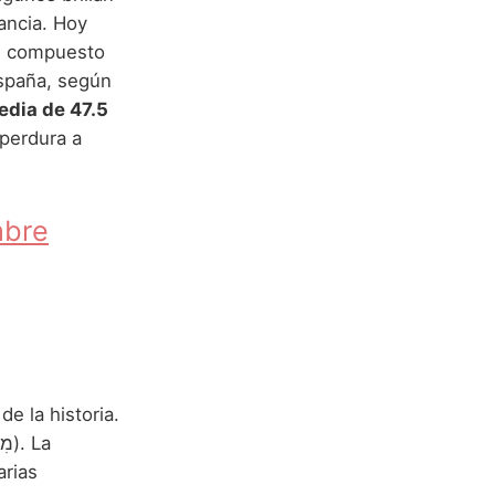
gancia. Hoy
e compuesto
España, según
dia de 47.5
 perdura a
mbre
e la historia.
arias