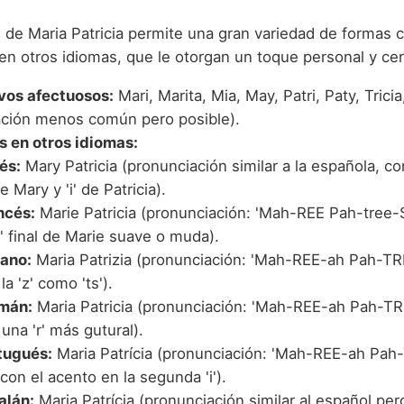
d de Maria Patricia permite una gran variedad de formas 
en otros idiomas, que le otorgan un toque personal y ce
vos afectuosos:
Mari, Marita, Mia, May, Patri, Paty, Trici
ción menos común pero posible).
s en otros idiomas:
és:
Mary Patricia (pronunciación similar a la española, co
de Mary y 'i' de Patricia).
ncés:
Marie Patricia (pronunciación: 'Mah-REE Pah-tree-
e' final de Marie suave o muda).
iano:
Maria Patrizia (pronunciación: 'Mah-REE-ah Pah-TR
la 'z' como 'ts').
mán:
Maria Patricia (pronunciación: 'Mah-REE-ah Pah-TR
una 'r' más gutural).
tugués:
Maria Patrícia (pronunciación: 'Mah-REE-ah Pa
 con el acento en la segunda 'i').
alán:
Maria Patrícia (pronunciación similar al español pero