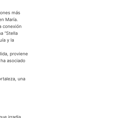
ciones más
en María.
a conexión
a “Stella
ía y la
ida, proviene
e ha asociado
ortaleza, una
ue irradia