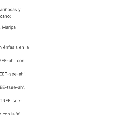
cariñosas y
rcano:
a, Maripa
n énfasis en la
SEE-ah', con
EET-see-ah',
EE-tsee-ah',
h-TREE-see-
 con la 'a'