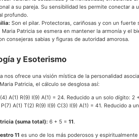
onal a su pareja. Su sensibilidad les permite conectar a u
l profundo.
ilia:
Son el pilar. Protectoras, cariñosas y con un fuerte 
, Maria Patricia se esmera en mantener la armonía y el bi
on consejeras sabias y figuras de autoridad amorosa.
gía y Esoterismo
a nos ofrece una visión mística de la personalidad asoci
aria Patricia, el cálculo se desglosa así:
4) A(1) R(9) I(9) A(1) = 24. Reducido a un solo dígito: 2
P(7) A(1) T(2) R(9) I(9) C(3) I(9) A(1) = 41. Reducido a un
tricia (suma total):
6 + 5 =
11
.
stro 11
es uno de los más poderosos y espiritualmente