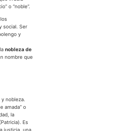
io” o “noble”.
 los
y social. Ser
abolengo y
 la
nobleza de
 un nombre que
 y nobleza.
le amada” o
dad, la
Patricia). Es
 justicia, una