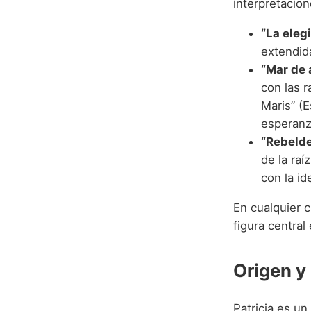
interpretacio
“La eleg
extendida
“Mar de 
con las r
Maris” (E
esperanza
“Rebelde
de la raí
con la id
En cualquier c
figura central
Origen y
Patricia es u