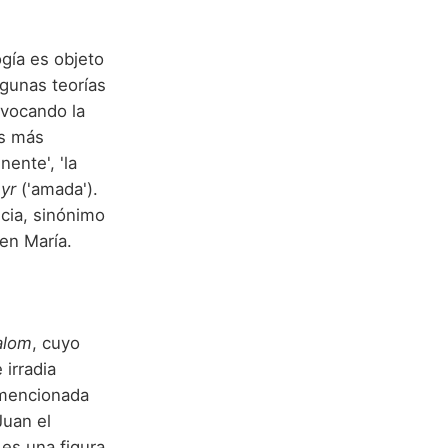
ogía es objeto
lgunas teorías
 evocando la
ás más
ente', 'la
yr
('amada').
ncia, sinónimo
en María.
alom
, cuyo
 irradia
 mencionada
Juan el
 es una figura