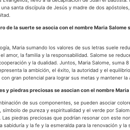
 Evangelios, llevó a la decapitación de Juan el Bautista.
 una santa discípula de Jesús y madre de dos apóstoles,
ltad.
o de la suerte se asocia con el nombre Maria Salome 
ogía, Maria sumando los valores de sus letras suele redu
el amor, la familia y la responsabilidad. Salome se reduc
 cooperación y la dualidad. Juntos, Maria Salome, suma 8
resenta la ambición, el éxito, la autoridad y el equilibr
 con gran potencial para lograr sus metas y mantener la
es y piedras preciosas se asocian con el nombre Mari
mbinación de sus componentes, se pueden asociar color
, símbolo de pureza y espiritualidad y el verde por Salo
. Las piedras preciosas que podrían resonar con este no
 la sabiduría y la fe y la esmeralda para la renovación y la