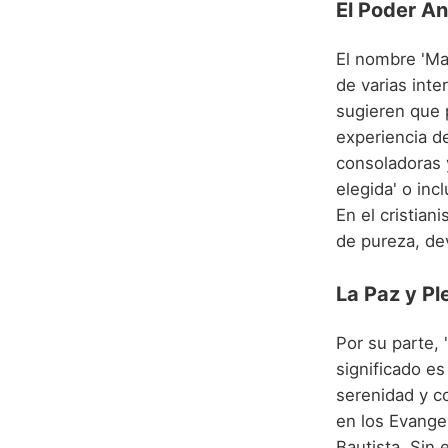
El Poder An
El nombre 'Ma
de varias inte
sugieren que
experiencia d
consoladoras y
elegida' o inc
En el cristia
de pureza, dev
La Paz y Pl
Por su parte,
significado es
serenidad y c
en los Evange
Bautista. Sin 