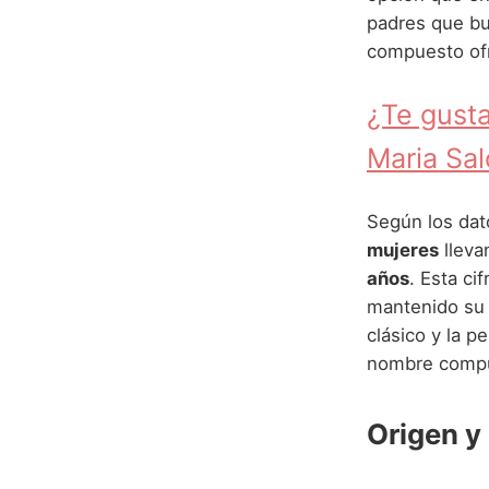
padres que bu
compuesto ofre
¿Te gusta
Maria Sa
Según los dato
mujeres
lleva
años
. Esta ci
mantenido su p
clásico y la p
nombre compue
Origen y