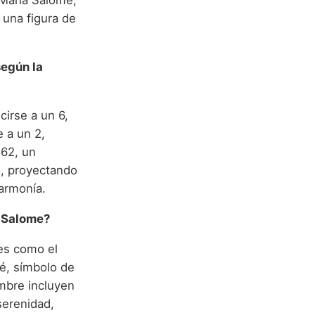
 María Salomé,
 una figura de
según la
cirse a un 6,
e a un 2,
 62, un
io, proyectando
 armonía.
a Salome?
es como el
mé, símbolo de
mbre incluyen
 serenidad,