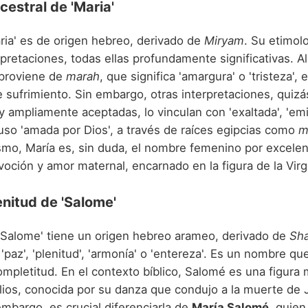
cestral de 'Maria'
ria' es de origen hebreo, derivado de
Miryam
. Su etimol
rpretaciones, todas ellas profundamente significativas. A
 proviene de
marah
, que significa 'amargura' o 'tristeza',
e sufrimiento. Sin embargo, otras interpretaciones, quiz
 ampliamente aceptadas, lo vinculan con 'exaltada', 'emin
luso 'amada por Dios', a través de raíces egipcias como
m
nismo, María es, sin duda, el nombre femenino por excele
oción y amor maternal, encarnado en la figura de la Virg
enitud de 'Salome'
 'Salome' tiene un origen hebreo arameo, derivado de
Sh
 'paz', 'plenitud', 'armonía' o 'entereza'. Es un nombre que
ompletitud. En el contexto bíblico, Salomé es una figura
lios, conocida por su danza que condujo a la muerte de 
embargo, es crucial diferenciarla de
María Salomé
, quien