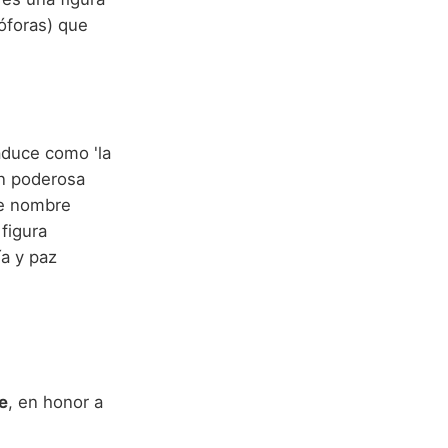
óforas) que
aduce como 'la
ón poderosa
ste nombre
 figura
ía y paz
e
, en honor a