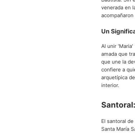
venerada en la
acompañaron a
Un Signific
Al unir 'Mari
amada que trae
que une la dev
confiere a qui
arquetípica de
interior.
Santoral
El santoral d
Santa María Sa