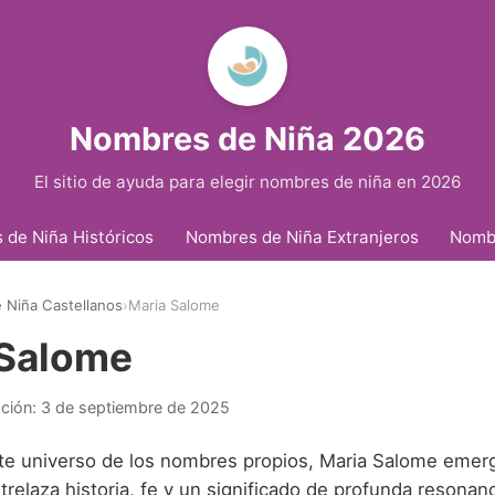
Nombres de Niña 2026
El sitio de ayuda para elegir nombres de niña en 2026
de Niña Históricos
Nombres de Niña Extranjeros
Nomb
 Niña Castellanos
›
Maria Salome
 Salome
ación:
3 de septiembre de 2025
nte universo de los nombres propios, Maria Salome eme
relaza historia, fe y un significado de profunda resonanc