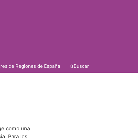
res de Regiones de España
Buscar
rge como una
ia. Para los