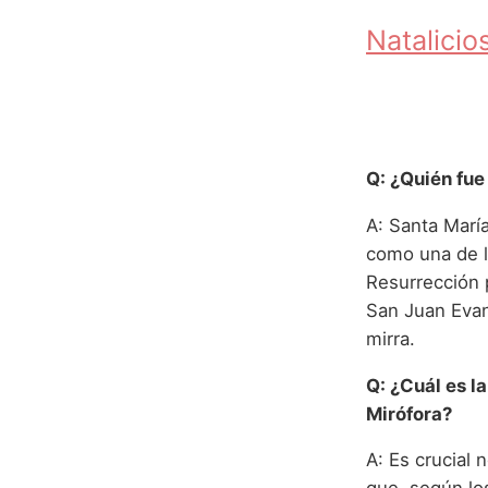
Natalici
Q: ¿Quién fue
A: Santa María
como una de l
Resurrección 
San Juan Evan
mirra.
Q: ¿Cuál es l
Mirófora?
A: Es crucial 