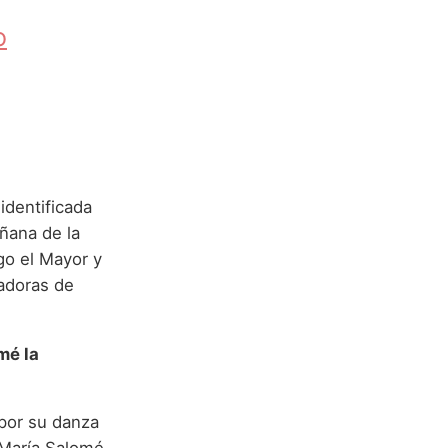
o
identificada
ñana de la
go el Mayor y
adoras de
mé la
 por su danza