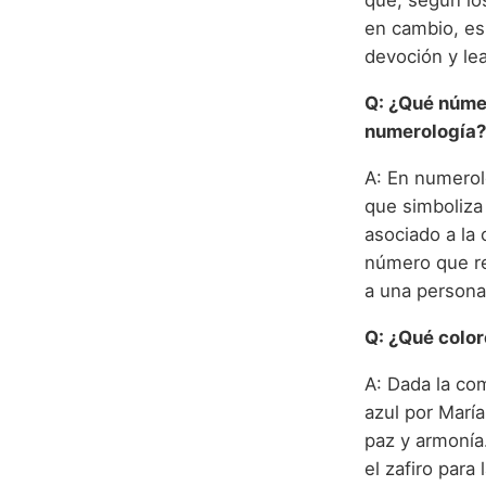
que, según los
en cambio, es
devoción y lea
Q: ¿Qué númer
numerología?
A: En numerol
que simboliza 
asociado a la
número que rep
a una persona
Q: ¿Qué color
A: Dada la co
azul por María
paz y armonía
el zafiro para