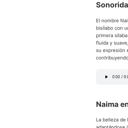
Sonorida
El nombre Nai
bisílabo con u
primera sílaba
fluida y suave
su expresión e
contribuyendo
Naima en
La belleza de
adaptándose l