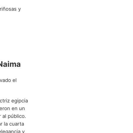
riñosas y
 Naima
evado el
ctriz egipcia
ieron en un
 al público.
 la cuarta
elegancia y