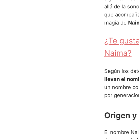
allá de la son
que acompañará
magia de
Nai
¿Te gusta
Naima?
Según los dato
llevan el no
un nombre con
por generacio
Origen y
El nombre Nai