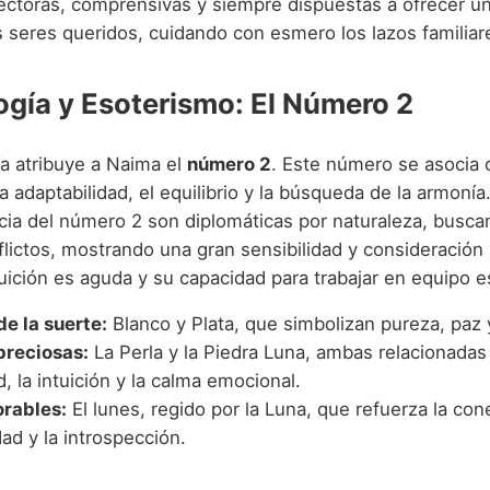
ectoras, comprensivas y siempre dispuestas a ofrecer un
s seres queridos, cuidando con esmero los lazos familiar
gía y Esoterismo: El Número 2
a atribuye a Naima el
número 2
. Este número se asocia 
a adaptabilidad, el equilibrio y la búsqueda de la armoní
ncia del número 2 son diplomáticas por naturaleza, buscan
flictos, mostrando una gran sensibilidad y consideración 
uición es aguda y su capacidad para trabajar en equipo e
de la suerte:
Blanco y Plata, que simbolizan pureza, paz 
preciosas:
La Perla y la Piedra Luna, ambas relacionadas
, la intuición y la calma emocional.
orables:
El lunes, regido por la Luna, que refuerza la con
dad y la introspección.