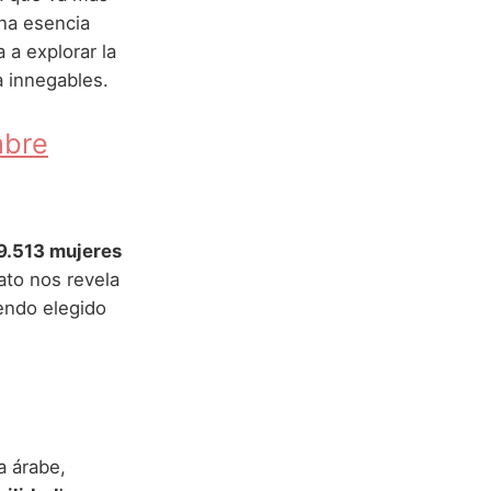
una esencia
 a explorar la
 innegables.
mbre
9.513 mujeres
ato nos revela
endo elegido
a árabe,