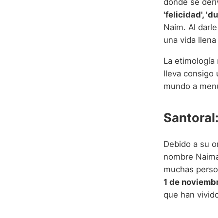
donde se deriv
'felicidad', 'd
Naim. Al darl
una vida llena
La etimología
lleva consigo
mundo a menu
Santoral
Debido a su or
nombre Naima 
muchas person
1 de noviembr
que han vivido