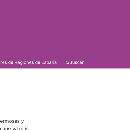
res de Regiones de España
Buscar
 hermosas y
a que va más