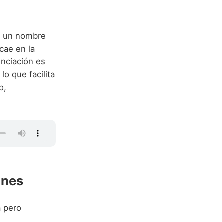
s un nombre
cae en la
unciación es
lo que facilita
o,
ones
a pero