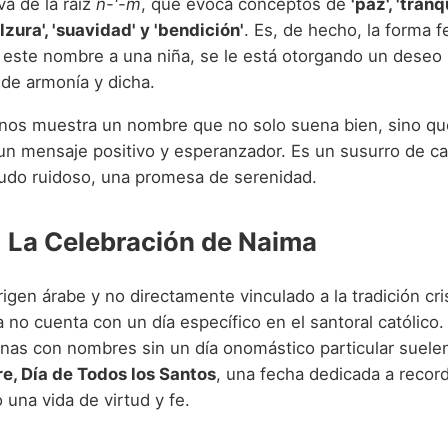
a de la raíz
n-'-m
, que evoca conceptos de
'paz', 'tranq
ulzura', 'suavidad' y 'bendición'
. Es, de hecho, la forma 
e este nombre a una niña, se le está otorgando un deseo 
 de armonía y dicha.
 nos muestra un nombre que no solo suena bien, sino q
 un mensaje positivo y esperanzador. Es un susurro de c
do ruidoso, una promesa de serenidad.
: La Celebración de Naima
igen árabe y no directamente vinculado a la tradición cris
no cuenta con un día específico en el santoral católico
as con nombres sin un día onomástico particular suelen 
e, Día de Todos los Santos
, una fecha dedicada a record
 una vida de virtud y fe.