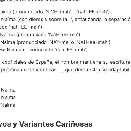
aima (pronunciado 'NIGH-mah' o 'nah-EE-mah')
Naïma (con diéresis sobre la 'i', enfatizando la separació
ado 'nah-EE-mah')
Naima (pronunciado 'NAH-ee-ma')
Naima (pronunciado 'NAY-ma' o 'NAH-ee-mah')
s:
Naima (pronunciado 'nah-EE-mah')
s cooficiales de España, el nombre mantiene su escritura
 prácticamente idénticas, lo que demuestra su adaptabil
Naima
Naima
Naima
vos y Variantes Cariñosas