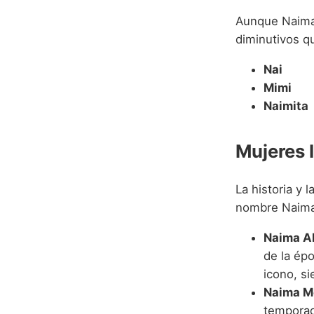
Aunque Naima 
diminutivos q
Nai
Mimi
Naimita
Mujeres 
La historia y 
nombre Naima 
Naima A
de la épo
icono, si
Naima M
temporad