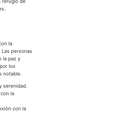
 refugio de
es.
con la
a. Las personas
 la paz y
por los
s notable.
y serenidad.
 con la
exión con la