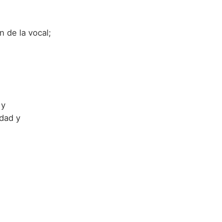
n de la vocal;
 y
idad y