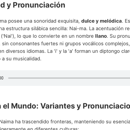
d y Pronunciación
ma posee una sonoridad exquisita,
dulce y melódica
. E
na estructura silábica sencilla: Nai-ma. La acentuación re
 ('Nai'), lo que lo convierte en un nombre
llano
. Su pron
, sin consonantes fuertes ni grupos vocálicos complejos, 
n diversos idiomas. La 'i' y la 'a' forman un diptongo clar
 a su musicalidad.
 el Mundo: Variantes y Pronunciaci
 Naima ha trascendido fronteras, manteniendo su esenci
igeramente en diferentes culturas: