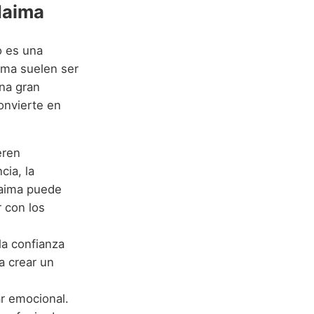
Naima
o es una
ima suelen ser
na gran
convierte en
eren
cia, la
Naima puede
r con los
la confianza
a crear un
r emocional.