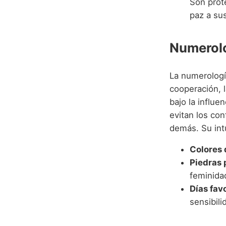
Son prot
paz a su
Numerolo
La numerologí
cooperación, l
bajo la influe
evitan los con
demás. Su int
Colores 
Piedras 
feminidad
Días fav
sensibili