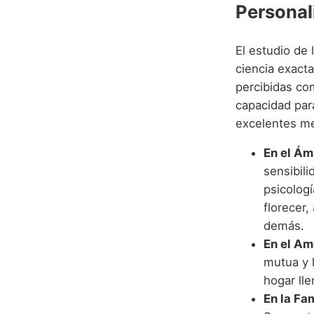
Personal
El estudio de
ciencia exact
percibidas c
capacidad para
excelentes me
En el Ám
sensibil
psicologí
florecer,
demás.
En el Am
mutua y 
hogar lle
En la Fam