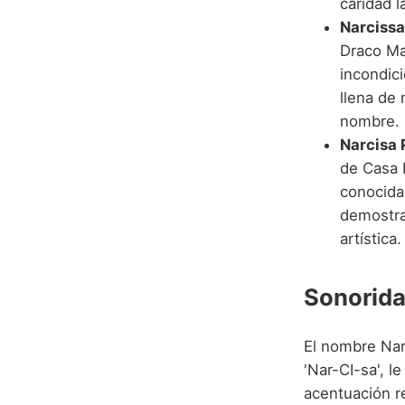
caridad l
Narcissa
Draco Ma
incondici
llena de
nombre.
Narcisa 
de Casa L
conocida
demostra
artística.
Sonorida
El nombre Narc
'Nar-CI-sa', l
acentuación re