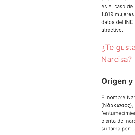
es el caso de
1,819 mujeres
datos del INE
atractivo.
¿Te gusta
Narcisa?
Origen y
El nombre Nar
(Νάρκισσος), 
“entumecimien
planta del na
su fama perdur