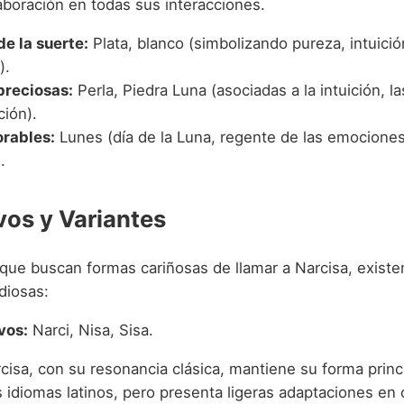
laboración en todas sus interacciones.
de la suerte:
Plata, blanco (simbolizando pureza, intuici
).
preciosas:
Perla, Piedra Luna (asociadas a la intuición, 
ción).
orables:
Lunes (día de la Luna, regente de las emociones
.
vos y Variantes
 que buscan formas cariñosas de llamar a Narcisa, exist
diosas:
vos:
Narci, Nisa, Sisa.
isa, con su resonancia clásica, mantiene su forma princi
 idiomas latinos, pero presenta ligeras adaptaciones en 