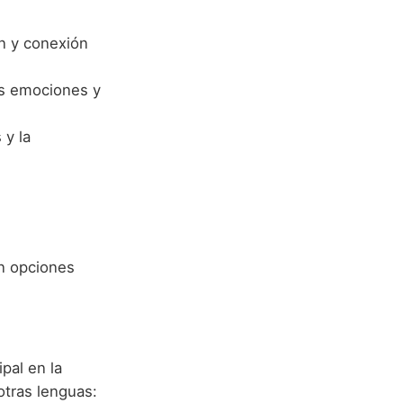
ón y conexión
las emociones y
 y la
en opciones
pal en la
otras lenguas: