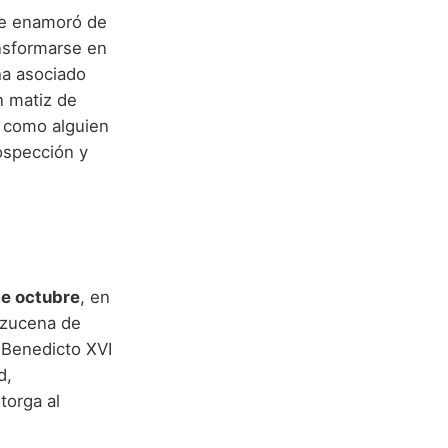
 se enamoró de
nsformarse en
ha asociado
n matiz de
e como alguien
rospección y
e octubre
, en
Azucena de
a Benedicto XVI
d,
torga al