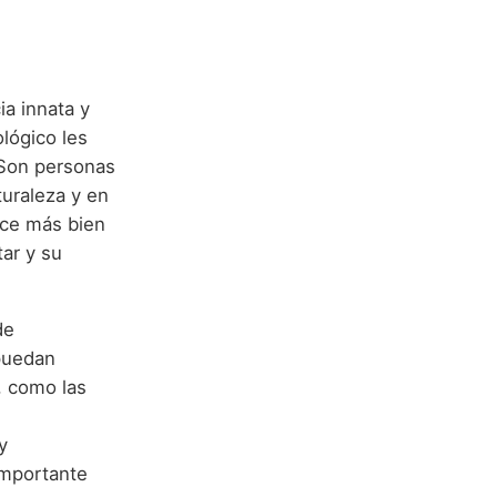
a innata y
lógico les
 Son personas
turaleza y en
uce más bien
ar y su
de
 puedan
e, como las
y
 importante