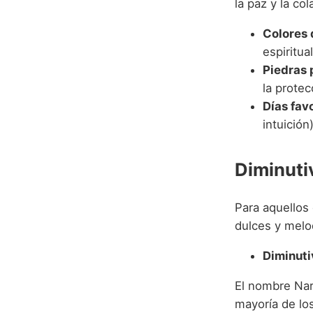
la paz y la co
Colores 
espiritual
Piedras 
la protec
Días fav
intuición)
Diminuti
Para aquellos
dulces y melo
Diminuti
El nombre Narc
mayoría de los