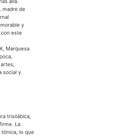
ás allá.
r, madre de
rnal
emorable y
 con este
IX, Marquesa
época,
artes,
 social y
 trisilábica,
firme. La
 tónica, lo que