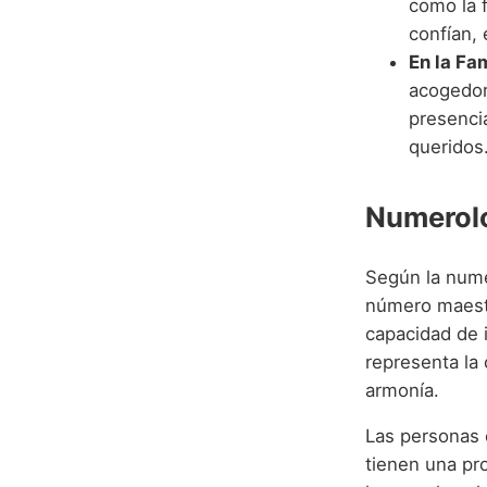
como la 
confían,
En la Fam
acogedor 
presenci
queridos
Numerolo
Según la nume
número maestro
capacidad de i
representa la 
armonía.
Las personas 
tienen una pr