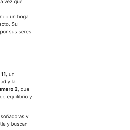
na vez que
ando un hogar
ecto. Su
 por sus seres
 11
, un
dad y la
úmero 2
, que
de equilibrio y
 soñadoras y
tía y buscan