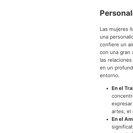
Personal
Las mujeres l
una personali
confiere un a
con una gran a
las relacione
en un profund
entorno.
En el Tra
concentr
expresar 
artes, el
En el Am
significa