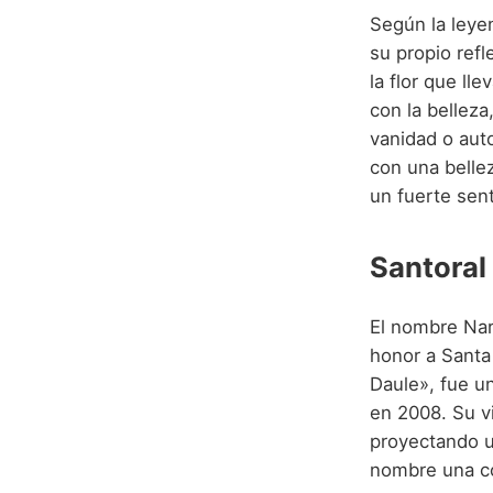
Según la leye
su propio ref
la flor que ll
con la belleza
vanidad o aut
con una bellez
un fuerte sen
Santoral
El nombre Narc
honor a Santa
Daule», fue un
en 2008. Su vi
proyectando un
nombre una co