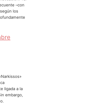
recuente –con
 según los
 profundamente
mbre
 «Narkissos»
ica
 ligada a la
 Sin embargo,
o.