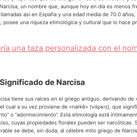
 Narcisa, un nombre que, aunque hoy en día es menos f
 llamadas así en España y una edad media de 70.0 años,
–, posee una riqueza etimológica y cultural que lo hace
ría una taza personalizada con el no
 Significado de Narcisa
cisa tiene sus raíces en el griego antiguo, derivando de
el cual a su vez proviene de «narkē» (νάρκη), que signif
to” o “adormecimiento”. Esta etimología está íntimamente
rciso, cuyas propiedades florales pueden ser narcóticas.
able se debe, sin duda, al célebre mito griego de Narcis