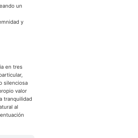
reando un
lemnidad y
ia en tres
articular,
o silenciosa
ropio valor
a tranquilidad
tural al
centuación