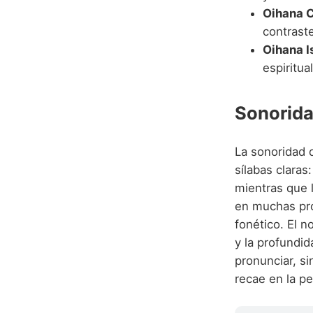
Oihana 
contrast
Oihana I
espiritua
Sonorida
La sonoridad 
sílabas claras
mientras que l
en muchas pro
fonético. El n
y la profundi
pronunciar, s
recae en la pe