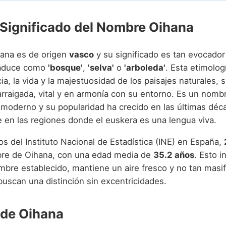
 Significado del Nombre Oihana
ana es de origen
vasco
y su significado es tan evocado
traduce como
'bosque'
,
'selva'
o
'arboleda'
. Esta etimolog
ia, la vida y la majestuosidad de los paisajes naturales, 
arraigada, vital y en armonía con su entorno. Es un nomb
 moderno y su popularidad ha crecido en las últimas déc
 en las regiones donde el euskera es una lengua viva.
s del Instituto Nacional de Estadística (INE) en España,
bre de Oihana, con una edad media de
35.2 años
. Esto i
mbre establecido, mantiene un aire fresco y no tan masif
buscan una distinción sin excentricidades.
 de Oihana