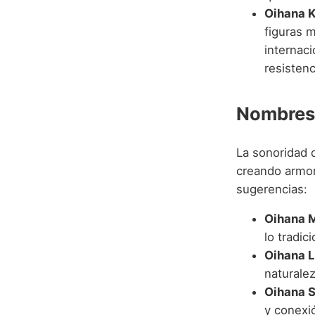
Oihana K
figuras 
internaci
resistenc
Nombres
La sonoridad
creando armon
sugerencias:
Oihana M
lo tradici
Oihana L
naturalez
Oihana S
y conexió