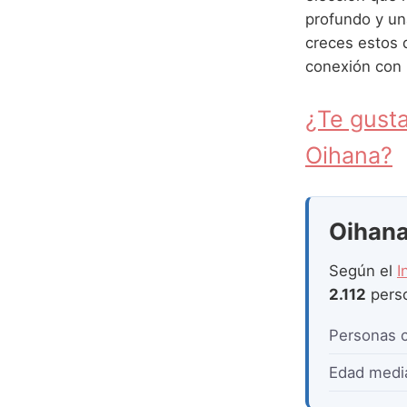
profundo y una
creces estos 
conexión con l
¿Te gusta
Oihana?
Oihana 
Según el
I
2.112
pers
Personas 
Edad medi