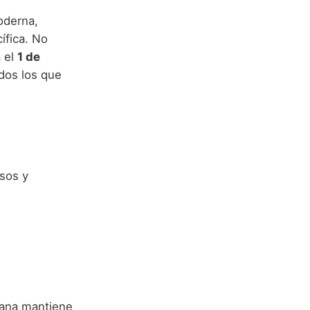
oderna,
ífica. No
a el
1 de
odos los que
osos y
hana mantiene