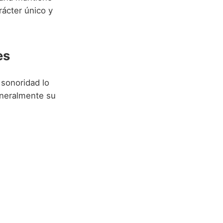
rácter único y
es
sonoridad lo
eneralmente su