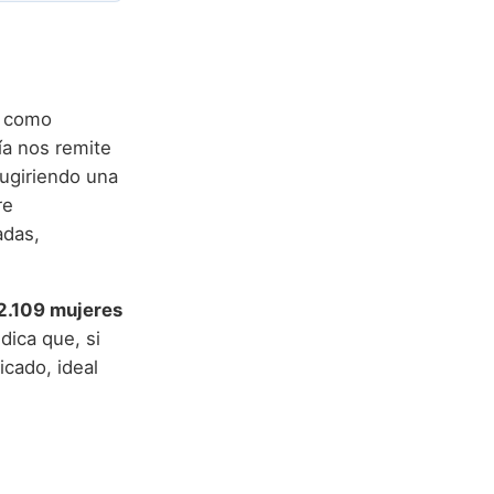
r como
ía nos remite
sugiriendo una
re
adas,
2.109 mujeres
ndica que, si
icado, ideal