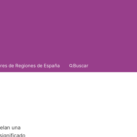
res de Regiones de España
Buscar
helan una
significado