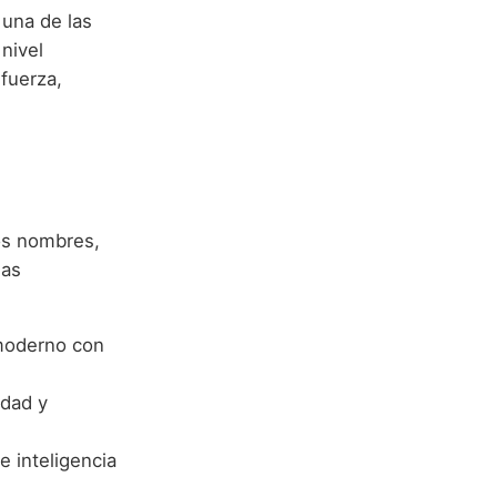
 una de las
nivel
fuerza,
os nombres,
nas
 moderno con
idad y
e inteligencia