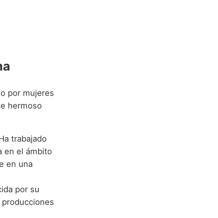
na
do por mujeres
ste hermoso
 Ha trabajado
 en el ámbito
te en una
cida por su
as producciones