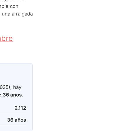
ple con
 una arraigada
mbre
025), hay
de
36 años
.
2.112
36 años