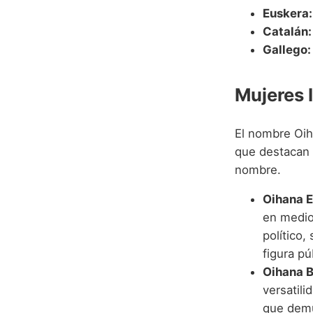
Euskera:
Catalán:
Gallego:
Mujeres 
El nombre Oih
que destacan 
nombre.
Oihana E
en medio
político
figura pú
Oihana B
versatili
que demue