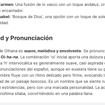
Carmen:
Una fusión de lo vasco con un toque andaluz, c
e encantador.
sabel:
'Bosque de Dios', una opción con un toque de so
lidad.
d y Pronunciación
de Oihana es
suave, melódica y envolvente
. Se pronunc
:
Oi-ha-na
. La combinación 'oi' inicial aporta una dulzura p
a 'h' intervocálica es generalmente suave, casi aspirada 
nunciaciones del español, aunque en euskera tiene su p
ombre fluye con un ritmo delicado pero firme, evocando l
dad de un paisaje boscoso. Es un nombre que se siente na
in estridencias, pero con una marcada personalidad. La a
núltima sílaba, convirtiéndolo en una palabra llana.