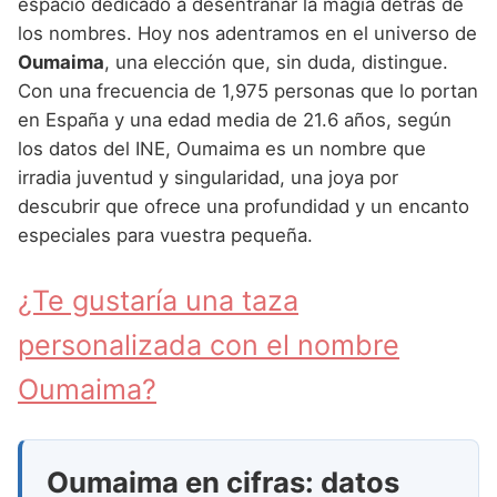
Nombres de Niña Andaluces
Buscar
espacio dedicado a desentrañar la magia detrás de
Nombres de Niña que empiezan por E
los nombres. Hoy nos adentramos en el universo de
Nombres de Niña Griegos
Nombres de Niña Chinos
Nombres de Niña Aragoneses
Oumaima
, una elección que, sin duda, distingue.
Nombres de Niña que empiezan por F
Nombres de Niña Mitológicos
Nombres de Niña Franceses
Nombres de Niña Asturianos
Con una frecuencia de 1,975 personas que lo portan
Nombres de Niña que empiezan por G
en España y una edad media de 21.6 años, según
Nombres de Niña Romanos
Nombres de Niña Hispanoamericanos
Nombres de Niña Baleares
los datos del INE, Oumaima es un nombre que
Nombres de Niña que empiezan por H
Nombres de Niña Vikingos
Nombres de Niña Ingleses
Nombres de Niña Canarios
irradia juventud y singularidad, una joya por
Nombres de Niña que empiezan por I
descubrir que ofrece una profundidad y un encanto
Nombres de Niña Italianos
Nombres de Niña Cantabros
especiales para vuestra pequeña.
Nombres de Niña que empiezan por J
Nombres de Niña Japoneses
Nombres de Niña Castellanos
Nombres de Niña que empiezan por K
¿Te gustaría una taza
Nombres de Niña Judios
Nombres de Niña Catalanes
Nombres de Niña que empiezan por L
personalizada con el nombre
Nombres de Niña Marroquies
Nombres de Niña Extremeños
Nombres de Niña que empiezan por M
Oumaima?
Nombres de Niña Portugueses
Nombres de Niña Gallegos
Nombres de Niña que empiezan por N
Nombres de Niña Rumanos
Nombres de Niña Madrileños
Nombres de Niña que empiezan por O
Nombres de Niña Rusos
Oumaima en cifras: datos
Nombres de Niña Murcianos