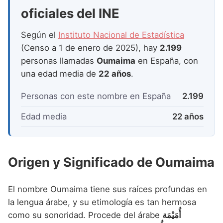
Nombres de Niña que empiezan por P
Nombres de Niña Suecos
oficiales del INE
Nombres de Niña Navarros
Nombres de Niña que empiezan por Q
Nombres de Niña Riojanos
Según el
Instituto Nacional de Estadística
Nombres de Niña que empiezan por R
(Censo a 1 de enero de 2025), hay
2.199
Nombres de Niña Valencianos
personas llamadas
Oumaima
en España, con
Nombres de Niña que empiezan por S
Nombres de Niña Vascos
una edad media de
22 años
.
Nombres de Niña que empiezan por T
Personas con este nombre en España
2.199
Nombres de Niña que empiezan por U
Edad media
22 años
Nombres de Niña que empiezan por V
Nombres de Niña que empiezan por W
Origen y Significado de Oumaima
Nombres de Niña que empiezan por X
Nombres de Niña que empiezan por Y
El nombre Oumaima tiene sus raíces profundas en
Nombres de Niña que empiezan por Z
la lengua árabe, y su etimología es tan hermosa
como su sonoridad. Procede del árabe
أُمَيْمَة