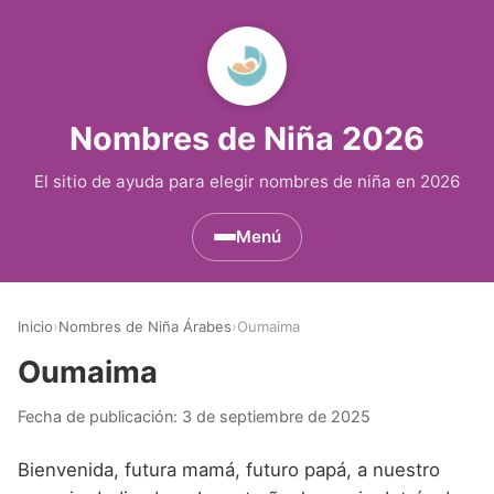
Nombres de Niña 2026
El sitio de ayuda para elegir nombres de niña en 2026
Menú
Nombres de Niña por Inicial
▾
Inicio
›
Nombres de Niña Árabes
›
Oumaima
Nombres de Niña que empiezan por A
Nombres de Niña Históricos
▾
Oumaima
Nombres de Niña que empiezan por B
Nombres de Niña de Origen Biblico
Nombres de Niña Extranjeros
▾
Fecha de publicación:
3 de septiembre de 2025
Nombres de Niña que empiezan por C
Nombres de Niña Celtas
Nombres de Niña Alemanes
Nombres de Regiones de España
▾
Bienvenida, futura mamá, futuro papá, a nuestro
Nombres de Niña que empiezan por D
Nombres de Niña Egipcios
Nombres de Niña Americanos