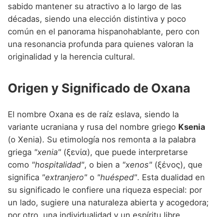
Nombres de Niña que empiezan por P
sabido mantener su atractivo a lo largo de las
Nombres de Niña Suecos
Nombres de Niña Navarros
décadas, siendo una elección distintiva y poco
Nombres de Niña que empiezan por Q
Nombres de Niña Riojanos
común en el panorama hispanohablante, pero con
Nombres de Niña que empiezan por R
una resonancia profunda para quienes valoran la
Nombres de Niña Valencianos
originalidad y la herencia cultural.
Nombres de Niña que empiezan por S
Nombres de Niña Vascos
Nombres de Niña que empiezan por T
Origen y Significado de Oxana
Nombres de Niña que empiezan por U
El nombre Oxana es de raíz eslava, siendo la
Nombres de Niña que empiezan por V
variante ucraniana y rusa del nombre griego
Ksenia
Nombres de Niña que empiezan por W
(o Xenia). Su etimología nos remonta a la palabra
griega
"xenia"
(ξενία), que puede interpretarse
Nombres de Niña que empiezan por X
como
"hospitalidad"
, o bien a
"xenos"
(ξένος), que
Nombres de Niña que empiezan por Y
significa
"extranjero"
o
"huésped"
. Esta dualidad en
su significado le confiere una riqueza especial: por
Nombres de Niña que empiezan por Z
un lado, sugiere una naturaleza abierta y acogedora;
por otro, una individualidad y un espíritu libre,