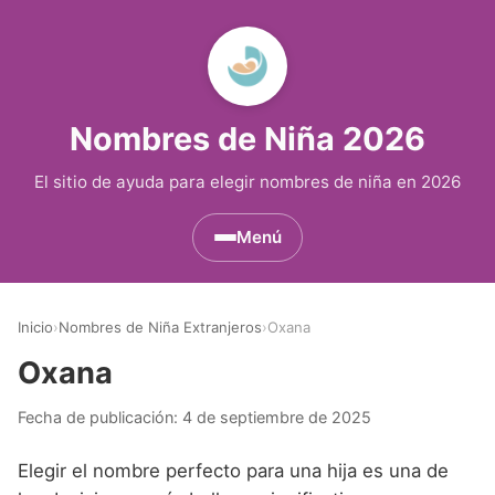
Nombres de Niña 2026
El sitio de ayuda para elegir nombres de niña en 2026
Menú
Nombres de Niña por Inicial
▾
Inicio
›
Nombres de Niña Extranjeros
›
Oxana
Nombres de Niña que empiezan por A
Nombres de Niña Históricos
▾
Oxana
Nombres de Niña que empiezan por B
Nombres de Niña de Origen Biblico
Nombres de Niña Extranjeros
▾
Fecha de publicación:
4 de septiembre de 2025
Nombres de Niña que empiezan por C
Nombres de Niña Celtas
Nombres de Niña Alemanes
Nombres de Regiones de España
▾
Elegir el nombre perfecto para una hija es una de
Nombres de Niña que empiezan por D
Nombres de Niña Egipcios
Nombres de Niña Americanos