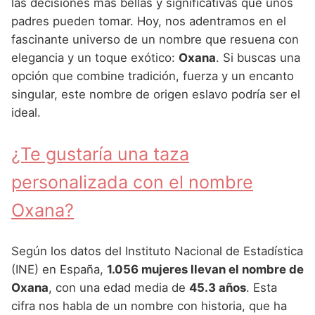
Nombres de Niña Andaluces
Buscar
las decisiones más bellas y significativas que unos
Nombres de Niña que empiezan por E
padres pueden tomar. Hoy, nos adentramos en el
Nombres de Niña Griegos
Nombres de Niña Chinos
Nombres de Niña Aragoneses
fascinante universo de un nombre que resuena con
Nombres de Niña que empiezan por F
Nombres de Niña Mitológicos
Nombres de Niña Franceses
Nombres de Niña Asturianos
elegancia y un toque exótico:
Oxana
. Si buscas una
Nombres de Niña que empiezan por G
opción que combine tradición, fuerza y un encanto
Nombres de Niña Romanos
Nombres de Niña Hispanoamericanos
Nombres de Niña Baleares
singular, este nombre de origen eslavo podría ser el
Nombres de Niña que empiezan por H
Nombres de Niña Vikingos
Nombres de Niña Ingleses
Nombres de Niña Canarios
ideal.
Nombres de Niña que empiezan por I
Nombres de Niña Italianos
Nombres de Niña Cantabros
¿Te gustaría una taza
Nombres de Niña que empiezan por J
Nombres de Niña Japoneses
Nombres de Niña Castellanos
personalizada con el nombre
Nombres de Niña que empiezan por K
Nombres de Niña Judios
Nombres de Niña Catalanes
Oxana?
Nombres de Niña que empiezan por L
Nombres de Niña Marroquies
Nombres de Niña Extremeños
Nombres de Niña que empiezan por M
Nombres de Niña Portugueses
Nombres de Niña Gallegos
Según los datos del Instituto Nacional de Estadística
Nombres de Niña que empiezan por N
(INE) en España,
1.056 mujeres llevan el nombre de
Nombres de Niña Rumanos
Nombres de Niña Madrileños
Oxana
, con una edad media de
45.3 años
. Esta
Nombres de Niña que empiezan por O
Nombres de Niña Rusos
Nombres de Niña Murcianos
cifra nos habla de un nombre con historia, que ha