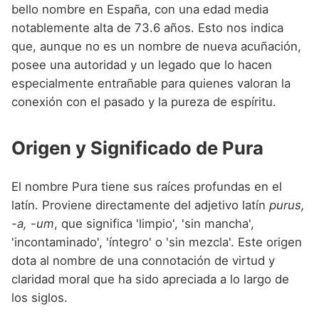
Nombres de Niña que empiezan por P
bello nombre en España, con una edad media
Nombres de Niña Suecos
Nombres de Niña Navarros
notablemente alta de 73.6 años. Esto nos indica
Nombres de Niña que empiezan por Q
Nombres de Niña Riojanos
que, aunque no es un nombre de nueva acuñación,
Nombres de Niña que empiezan por R
posee una autoridad y un legado que lo hacen
Nombres de Niña Valencianos
especialmente entrañable para quienes valoran la
Nombres de Niña que empiezan por S
Nombres de Niña Vascos
conexión con el pasado y la pureza de espíritu.
Nombres de Niña que empiezan por T
Origen y Significado de Pura
Nombres de Niña que empiezan por U
Nombres de Niña que empiezan por V
El nombre Pura tiene sus raíces profundas en el
Nombres de Niña que empiezan por W
latín. Proviene directamente del adjetivo latín
purus,
-a, -um
, que significa 'limpio', 'sin mancha',
Nombres de Niña que empiezan por X
'incontaminado', 'íntegro' o 'sin mezcla'. Este origen
Nombres de Niña que empiezan por Y
dota al nombre de una connotación de virtud y
claridad moral que ha sido apreciada a lo largo de
Nombres de Niña que empiezan por Z
los siglos.