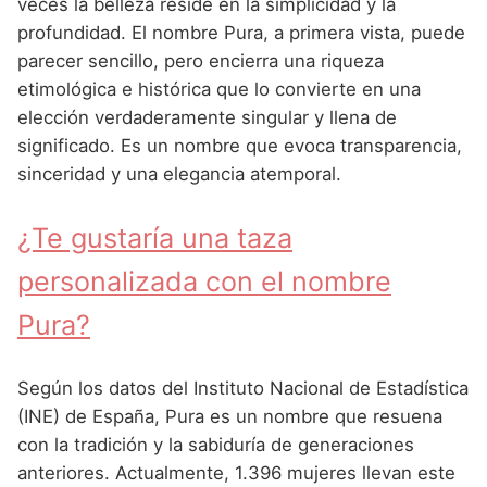
Nombres de Niña Andaluces
Buscar
veces la belleza reside en la simplicidad y la
Nombres de Niña que empiezan por E
profundidad. El nombre Pura, a primera vista, puede
Nombres de Niña Griegos
Nombres de Niña Chinos
Nombres de Niña Aragoneses
parecer sencillo, pero encierra una riqueza
Nombres de Niña que empiezan por F
Nombres de Niña Mitológicos
Nombres de Niña Franceses
Nombres de Niña Asturianos
etimológica e histórica que lo convierte en una
Nombres de Niña que empiezan por G
elección verdaderamente singular y llena de
Nombres de Niña Romanos
Nombres de Niña Hispanoamericanos
Nombres de Niña Baleares
significado. Es un nombre que evoca transparencia,
Nombres de Niña que empiezan por H
Nombres de Niña Vikingos
Nombres de Niña Ingleses
Nombres de Niña Canarios
sinceridad y una elegancia atemporal.
Nombres de Niña que empiezan por I
Nombres de Niña Italianos
Nombres de Niña Cantabros
¿Te gustaría una taza
Nombres de Niña que empiezan por J
Nombres de Niña Japoneses
Nombres de Niña Castellanos
personalizada con el nombre
Nombres de Niña que empiezan por K
Nombres de Niña Judios
Nombres de Niña Catalanes
Pura?
Nombres de Niña que empiezan por L
Nombres de Niña Marroquies
Nombres de Niña Extremeños
Nombres de Niña que empiezan por M
Nombres de Niña Portugueses
Nombres de Niña Gallegos
Según los datos del Instituto Nacional de Estadística
Nombres de Niña que empiezan por N
(INE) de España, Pura es un nombre que resuena
Nombres de Niña Rumanos
Nombres de Niña Madrileños
con la tradición y la sabiduría de generaciones
Nombres de Niña que empiezan por O
Nombres de Niña Rusos
Nombres de Niña Murcianos
anteriores. Actualmente, 1.396 mujeres llevan este