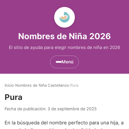
Nombres de Niña 2026
El sitio de ayuda para elegir nombres de niña en 2026
Menú
Nombres de Niña por Inicial
▾
Inicio
›
Nombres de Niña Castellanos
›
Pura
Nombres de Niña que empiezan por A
Nombres de Niña Históricos
▾
Pura
Nombres de Niña que empiezan por B
Nombres de Niña de Origen Biblico
Nombres de Niña Extranjeros
▾
Fecha de publicación:
3 de septiembre de 2025
Nombres de Niña que empiezan por C
Nombres de Niña Celtas
Nombres de Niña Alemanes
Nombres de Regiones de España
▾
En la búsqueda del nombre perfecto para una hija, a
Nombres de Niña que empiezan por D
Nombres de Niña Egipcios
Nombres de Niña Americanos